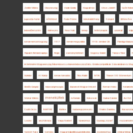
Zeidler Miklós
Olaszország
Vasile Goldiș
Nagyalmás
Steve Jobbitt
Győri Róbe
jugoszláv határ
nőtörténet
Fodor Ferenc
békeküldöttség
Szeged
Bittera Éva
békeelőkészítés
élelmezés
New York
ünnep
hétköznapok
azonnali
külp
román nemzeti egység
1917
román megszállás
1918. október 28.
Pálvölgyi Balázs
Rapaich Richárd naplója
Regio
eseménytörténet
Segyevy Dániel
Takács Tibor
N
A történelmi Magyarország felbomlása és a trianoni békeszerződés. Emlékezetpolitikák Szlovákiában és Ma
Korridor
IV. Károly
román támadás
Tilos Rádió
MTA
Trianon 100 Momentum
Bödők Gergely
népességmozgás
Bukaresti Magyar Intézet
Roman Holec
határinci
menekültek
Molnár Miklós
évforduló
Kolozsvár
Garbai Sándor
Az Est
Csáth Géza
MAPIRE
Batrina
hadseregszervezés
Charles Daniélou
Bácsorszá
Losonc
arisztokrácia
Varga Norbert
turanizmus
Gazdag József
Huszár-korm
Vojtech Tuka
Somorja
magyar külpolitikai gondolkodás
revizionizmus
etnikai térkép