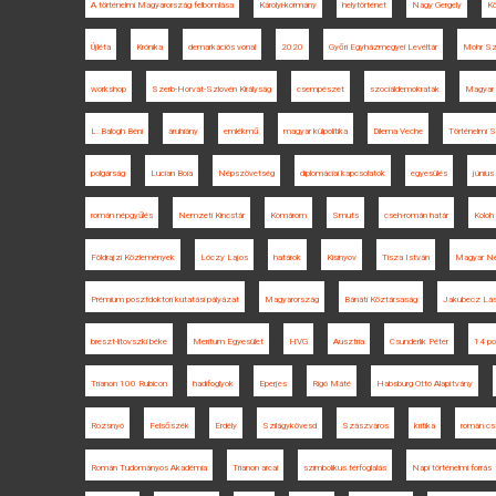
A történelmi Magyarország felbomlása
Károlyi-kormány
helytörténet
Nagy Gergely
Kö
Újléta
Krónika
demarkációs vonal
2020
Győri Egyházmegyei Levéltár
Mohr Szi
workshop
Szerb-Horvát-Szlovén Királyság
csempészet
szociáldemokraták
Magyar
L. Balogh Béni
áruhiány
emlékmű
magyar külpolitika
Dilema Veche
Történelmi 
polgárság
Lucian Boia
Népszövetség
diplomáciai kapcsolatok
egyesülés
június
román népgyűlés
Nemzeti Kincstár
Komárom
Smuts
cseh-román határ
Koloh
Földrajzi Közlemények
Lóczy Lajos
határok
Kisinyov
Tisza István
Magyar Né
Prémium posztdoktori kutatási pályázat
Magyarország
Bánáti Köztársaság
Jakubecz Lás
breszt-litovszki béke
Meritum Egyesület
HVG
Ausztria
Csunderlik Péter
14 po
Trianon 100 Rubicon
hadifoglyok
Eperjes
Rigó Máté
Habsburg Ottó Alapítvány
Rozsnyó
Felsőszék
Erdély
Szilágykövesd
Szászváros
kritika
román cs
Román Tudományos Akadémia
Trianon arcai
szimbolikus térfoglalás
Napi történelmi forrás