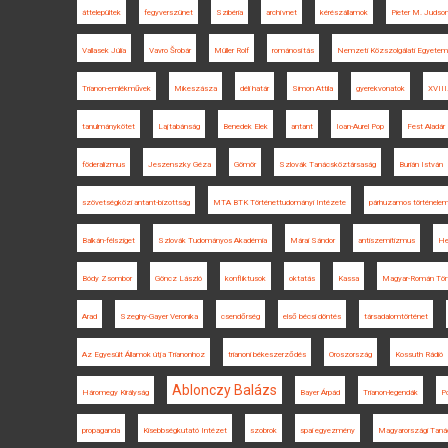
áttelepültek
fegyverszünet
Szibéria
archívnet
kérészállamok
Pieter M. Judso
Vallasek Júlia
Vavro Šrobár
Müller Rolf
románosítás
Nemzeti Közszolgálati Egyetem
Trianon-emlékművek
Mikeszásza
déli határ
Simon Attila
gyerekvonatok
XVIII
tanulmánykötet
Lajtabánság
Benedek Elek
antant
Ioan-Aurel Pop
Fest Aladár
föderalizmus
Jeszenszky Géza
Gömör
Szlovák Tanácsköztársaság
Burián István
szövetségközi antant-bizottság
MTA BTK Történettudományi Intézete
párhuzamos történele
Balkán-félsziget
Szlovák Tudományos Akadémia
Márai Sándor
antiszemitizmus
He
Bódy Zsombor
Göncz László
konfliktusok
oktatás
Kassa
Magyar-Román Tör
Arad
Szeghy-Gayer Veronika
csendőrség
első bécsi döntés
társadalomtörténet
Az Egyesült Államok útja Trianonhoz
trianoni békeszerződés
Oroszország
Kossuth Rádió
Ablonczy Balázs
Háromegy Királyság
Bayer Árpád
Trianon-legendák
P
propaganda
Kisebbségkutató Intézet
szobrok
spai egyezmény
Magyarországi Taná