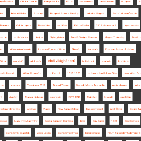
nyvfesztivál
Ottokar Czernin
Erdélyi Krónika
Róma
összeomlás
irredentizmus
Budapest
Fr
lárd
békefeltételek
Pozsony
Budapest Science Meetup
Ludovika Magazin
Párizsi békekonferencia
 Narancs
Call for papers
Balázsfalva
mobilitás
Katona Csaba
1918. december 1.
népszavazás
Szemle
erdélyi kérdés
Ukrajna
Nyíregyháza
Tomáš Garrigue Masaryk
Magyar Tudomány
Felsőm
 4.
történelmi mítoszok
Ludovika Egyetemi Kiadó
Éhínség
Kárpátalja
European Review of History
első világháború
 Gábor
emigráció
adatbázis
határtervek
segélyek
Libri Kiadó
pköztársaság
történettudomány
emlékezet
1918-1920
az Ismeretlen Katona Sírja
Kosztolányi De
zló
refugees
Tusványos 2017
Beyond Trianon
Osztrák-Magyar Monarchia
nacionalizmus
Index
nt
Algyógy
Magyar Királyság
katonaság
ELTE BTK
München
Inforádió
repatriálás
katonai ellenőrzés
románok
Világos
New Europe College
Balassagyarmat
Adolf Černý
Kovács Ágn
apatok
Nagy Imre Alapítvány
Central European Horizons
Bécs
Egry Gábor
1921
Országgyűlés
csehszlovák csapatok
Vörös László
csehszlovakizmus
Kádár-korszak
Fórum Társadalomtudományi 