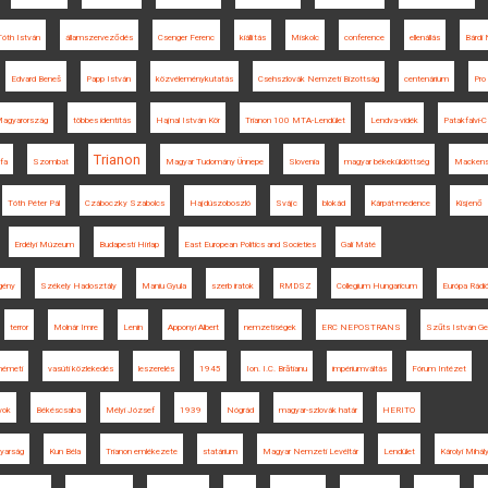
Tóth István
államszerveződés
Csenger Ferenc
kiállítás
Miskolc
conference
ellenállás
Bárdi
Edvard Beneš
Papp István
közvéleménykutatás
Csehszlovák Nemzeti Bizottság
centenárium
Pro
agyarország
többes identitás
Hajnal István Kör
Trianon 100 MTA-Lendület
Lendva-vidék
Patakfalvi-C
Trianon
fa
Szombat
Magyar Tudomány Ünnepe
Slovenia
magyar békeküldöttség
Macken
Tóth Péter Pál
Czáboczky Szabolcs
Hajdúszoboszló
Svájc
blokád
Kárpát-medence
Kisjenő
Erdélyi Múzeum
Budapesti Hírlap
East European Politics and Societies
Gali Máté
gény
Székely Hadosztály
Maniu Gyula
szerb iratok
RMDSZ
Collegium Hungaricum
Európa Rádi
terror
Molnár Imre
Lenin
Apponyi Albert
nemzetiségek
ERC NEPOSTRANS
Szűts István Ge
németi
vasúti közlekedés
leszerelés
1945
Ion. I.C. Brătianu
impériumváltás
Fórum Intézet
vok
Békéscsaba
Mélyi József
1939
Nógrád
magyar-szlovák határ
HERITO
yarság
Kun Béla
Trianon emlékezete
statárium
Magyar Nemzeti Levéltár
Lendület
Károlyi Mihál