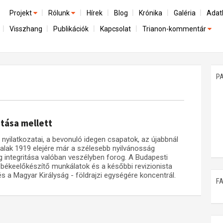
Projekt
Rólunk
Hírek
Blog
Krónika
Galéria
Adat
Visszhang
Publikációk
Kapcsolat
Trianon-kommentár
Előzmények
A kutatócsoport működéséről
Emlék
Dokumentumok
Nemzetközi kontextus: iratok és interpretációk
Munkatársaink
Mene
A trianoni szerződés
Az összeomlás és a magyar társadalom
P
Műhelymunkák
A békerendszer megszilárdulása
Utókor és emlékezet
tása mellett
 nyilatkozatai, a bevonuló idegen csapatok, az újabbnál
alak 1919 elejére már a szélesebb nyilvánosság
g integritása valóban veszélyben forog. A Budapesti
 békeelőkészítő munkálatok és a későbbi revizionista
s a Magyar Királyság - földrajzi egységére koncentrál.
F