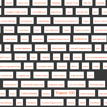
n
Délvidék
Csinta Samu
könyvbemutató
Pándorfalu
Gaucsík István
Balla Tibor
kronológia
Hungarian Studies Review
Jan Chodějovský
bolsevizmus
Varsó
Bencsik Péter
Duna
Hato
. Torockói Diáktábor
koncepciós per
Nagyhalmágy
Közép-Európa Kutatóintézet
Sopron
Révész Tamás
Muravidék
Szászsebes
2020.
olasz diplomácia
csehek
Marius Cosmeanu
Mészáros Flór
konferencia
Sziklay Ferenc
Elzász
Háromszék
Budapesti Francia Intézet
proletárdiktatúra
m
USA
második világháború
Katona Kinga
békekonferencia
történelmi Magyarország
WWI
Z
ilauf Zsuzsa
Tost László
Könyv
zsidóság
interjú
Berlin
recenzió
Oroszországi polgárháború
ténész Vegyesbizottság
Berthelot
Ismeretlen Trianon
mítoszok
BUKSZ
Bánát
Neuilly
ne
Horvátország
Lengyelország
Trianoni Szemle
Juhász Balázs
Nagy-Románia
1914
Rothermere lord
csehszlovák-magyar határ
Magyarosi Sándor
100 éves évforduló
Slovenska Krajina
Trianon 100
Csehszlovákia
oznan
hvg.hu
Bukarest
Népköztársaság
Rajcsányi 
csköztársaság
Brünn
főreáliskola
Pozsonyi Magyar Intézet
források
Mohol
Mezőbánd
Gö