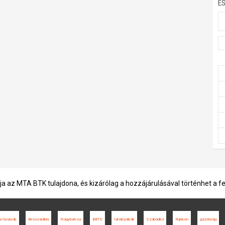
E
ja az MTA BTK tulajdona, és kizárólag a hozzájárulásával történhet a f
 Gyula-díj
Besszarábia
Nagybarcsa
BBTE
tanári pályák
Szabadka
Rubicon
gazdaság