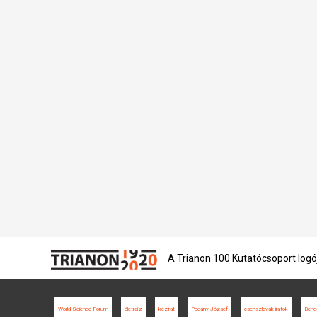
A Trianon 100 Kutatócsoport logó
World Science Forum
életrajz
kézirat
Pogány József
csehszlovák iratok
Benda