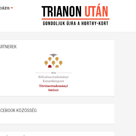
bázis
művek (feltöltés alatt)
kültek
ARTNEREK
ACEBOOK KÖZÖSSÉG