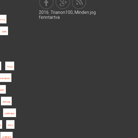
2016. Trianon100, Minden jog
fenntartva
1919
Zilah
Tisza
entmárton
MÁV
Bánság
ratifikálás
a
Pécs
Ljubljana