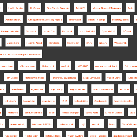
rt
Horthy Miklós
II. Vilmos
Filep Tamás Gusztáv
Teleki Pál
Magyar Nemzeti Múzeum
Déda
Adrian Cioroianu
A magyar békeküldöttség naplója
Timár Gábor
Wilson 14 pontja
béketárgyalások
olitikai gondolkodás
Temesvár
Hicsik Dóra
Ruhr-vidék
Henri Berthelot
Gyulafehérvár
Erőszak
Jugoszlávia
Hornyák Árpád
népfelkelők
Clio Intézet
24.hu
ujkor.hu
Wilson elnök
KE EJKK Közép-Európa Kutatóintézet
Románia
gyarországon
külkapcsolatok
Habsburgok
ma7.sk
magyar-osztrák határ
Bajorország
Tóth László
Kratochwill ezredes
Történeti Magyarország
Nagy Egyesülés
Válasz Online
Turócsz
ndens
államfordulat
legionáriusok
Papp Károly
Bogdan Diaconu
Trianon enciklopédia
Klubrádió
brit földrajz
Noran Libro
mandiner.hu
1918
határkijelölés
Gombaszög
ismeretterjesztés
g
Martonos
centrum-periféria
1938
Romsics Gergely
Uzonyi Anita
Miroslav Michela
Déva
ány
állampolgárság
Wintermantel Péter
cseh csapatok
Iaşi
forradalom
Dráva
Tolnai Világlapj
Kunt Gergely
Nicolae Bălan
Katolikus Rádió
wagon dwellers
Vörös Hadsereg
gazdaságtörténet