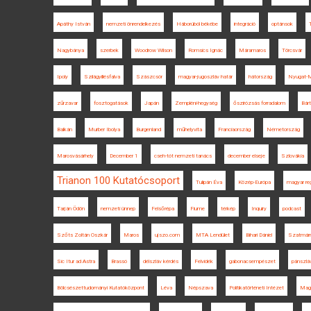
Apáthy István
nemzeti önrendelkezés
Háborúból békébe
integráció
optánsok
Nagybánya
szerbek
Woodrow Wilson
Romsics Ignác
Máramaros
Törcsvár
Ipoly
Szilágyillésfalva
Szászcsór
magyar-jugoszláv határ
hátország
Nyugat-M
zűrzavar
fosztogatások
Japán
Zempléni-hegység
őszirózsás forradalom
Bárt
Balkán
Murber Ibolya
Burgenland
műhelyvita
Franciaország
Németország
Marosvásárhely
December 1
cseh-tót nemzeti tanács
december elseje
Szlovákia
Trianon 100 Kutatócsoport
Tulipán Éva
Közép-Európa
magyar re
Tarján Ödön
nemzeti ünnep
Felsőrépa
Fiume
térkép
Inquiry
podcast
Szőts Zoltán Oszkár
Maros
ujszo.com
MTA Lendület
Bihari Dániel
Szatmár
Sic Itur ad Astra
Brassó
délszláv kérdés
Felvidék
gabonacsempészet
pánszlá
Bölcsészettudományi Kutatóközpont
Léva
Népszava
Politikatörténeti Intézet
Mag