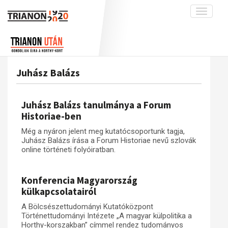
Toggle
navigati
Projekt
Rólunk
Előzmények
Hírek
A kutatócsoport működéséről
Nemzetközi kontextus: iratok és
Juhász Balázs
interpretációk
Blog
Munkatársaink
Az összeomlás és a magyar társadalom
Krónika
Juhász Balázs tanulmánya a Forum
A békerendszer megszilárdulása
Galéria
Historiae-ben
Utókor és emlékezet
Adatbázis
Még a nyáron jelent meg kutatócsoportunk tagja,
Juhász Balázs írása a Forum Historiae nevű szlovák
Visszhang
Emlékművek (feltöltés alatt)
online történeti folyóiratban.
Publikációk
Menekültek
Kapcsolat
Konferencia Magyarország
külkapcsolatairól
Trianon-kommentár
A Bölcsészettudományi Kutatóközpont
Dokumentumok
Történettudományi Intézete „A magyar külpolitika a
Horthy-korszakban” címmel rendez tudományos
A trianoni szerződés