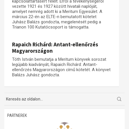
kapcsolattartásért felelt. Erről a tevékenységéről
vezette 1921 és 1927 között hivatali naplóját,
amelyet nemrég adott ki a Meritum Egyesület. A
március 22-én az ELTE-n bemutatott kötetet
Juhász Balázs gondozta, megjelenését pedig a
Trianon 100 Kutatócsoport is támogatta.
Rapaich Richárd: Antant-ellenőrzés
Magyarországon
Tóth István bemutatja a Meritum könyvek sorozat
legújabb kiadványát, Rapaich Richárd: Antant-
ellenőrzés Magyarországon című kötetét. A könyvet
Balázs Juhász gondozta.
PARTNEREK