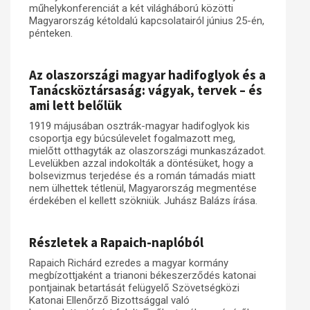
műhelykonferenciát a két világháború közötti
Magyarország kétoldalú kapcsolatairól június 25-én,
Műhelymunkák
pénteken.
Az olaszországi magyar hadifoglyok és a
Tanácsköztársaság: vágyak, tervek – és
ami lett belőlük
1919 májusában osztrák-magyar hadifoglyok kis
csoportja egy búcsúlevelet fogalmazott meg,
mielőtt otthagyták az olaszországi munkaszázadot.
Levelükben azzal indokolták a döntésüket, hogy a
bolsevizmus terjedése és a román támadás miatt
nem ülhettek tétlenül, Magyarország megmentése
érdekében el kellett szökniük. Juhász Balázs írása.
Részletek a Rapaich-naplóból
Rapaich Richárd ezredes a magyar kormány
megbízottjaként a trianoni békeszerződés katonai
pontjainak betartását felügyelő Szövetségközi
Katonai Ellenőrző Bizottsággal való