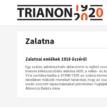
Zalatna
Zalatnai emlékek 1918 őszéről
Egy száraz adminisztratív aktacsomó is rejthet cs
trianoni békeszerződés aláírása előtt, a vallás- és 
VI/a osztálya kiadta a 41998/1920-as számú körrend
iskoláiban működő menekült tanárokat, hogy az össz
során szerzett tapasztalataikat jelentésben foglalj
Ablonczy Balázs írása.