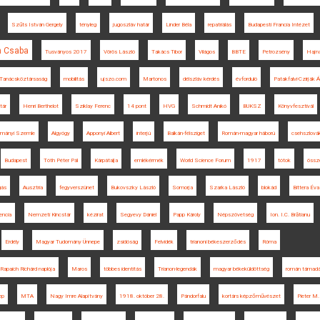
Szűts István Gergely
tényleg
jugoszláv határ
Linder Béla
repatriálás
Budapesti Francia Intézet
n Csaba
Tusványos 2017
Vörös László
Takács Tibor
Világos
BBTE
Petrozsény
Hajna
Tanácsköztársaság
mobilitás
ujszo.com
Martonos
délszláv kérdés
évforduló
Patakfalvi-Czirják 
tár
Henri Berthelot
Sziklay Ferenc
14 pont
HVG
Schmidt Anikó
BUKSZ
Könyvfesztivál
ományi Szemle
Algyógy
Apponyi Albert
interjú
Balkán-félsziget
Román-magyar háború
csehszlová
Budapest
Tóth Péter Pál
Kárpátalja
emlékérmék
World Science Forum
1917
tótok
össz
gás
Ausztria
fegyverszünet
Bukovszky László
Somorja
Szarka László
blokád
Bittera Éva
encia
Nemzeti Kincstár
kézirat
Segyevy Dániel
Papp Károly
Népszövetség
Ion. I.C. Brătianu
Erdély
Magyar Tudomány Ünnepe
zsidóság
Felvidék
trianoni békeszerződés
Róma
Rapaich Richárd naplója
Maros
többes identitás
Trianon-legendák
magyar békeküldöttség
román támad
ep
MTA
Nagy Imre Alapítvány
1918. október 28.
Pándorfalu
kortárs képzőművészet
Pieter M