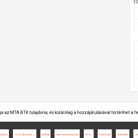
E
ja az MTA BTK tulajdona, és kizárólag a hozzájárulásával történhet a f
tmárton
1918. december 1.
levéltár
Filep Tamás Gusztáv
2020.
Felsőszék
Ruhr-vidék
Já