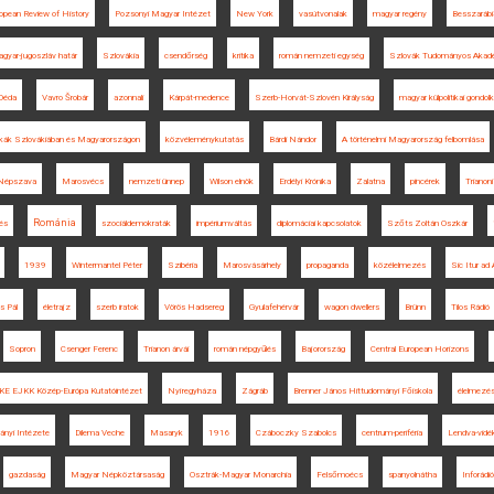
opean Review of History
Pozsonyi Magyar Intézet
New York
vasútvonalak
magyar regény
Besszarábi
gyar-jugoszláv határ
Szlovákia
csendőrség
kritika
román nemzeti egység
Szlovák Tudományos Akad
Déda
Vavro Šrobár
azonnali
Kárpát-medence
Szerb-Horvát-Szlovén Királyság
magyar külpolitikai gondol
tikák Szlovákiában és Magyarországon
közvéleménykutatás
Bárdi Nándor
A történelmi Magyarország felbomlása
Népszava
Marosvécs
nemzeti ünnep
Wilson elnök
Erdélyi Krónika
Zalatna
pincérek
Trianon
Románia
lés
szociáldemokraták
impériumváltás
diplomáciai kapcsolatok
Szőts Zoltán Oszkár
1939
Wintermantel Péter
Szibéria
Marosvásárhely
propaganda
közélelmezés
Sic Itur ad 
s Pál
életrajz
szerb iratok
Vörös Hadsereg
Gyulafehérvár
wagon dwellers
Brünn
Tilos Rádió
Sopron
Csenger Ferenc
Trianon árvái
román népgyűlés
Bajorország
Central European Horizons
E EJKK Közép-Európa Kutatóintézet
Nyíregyháza
Zágráb
Brenner János Hittudományi Főiskola
élelmezé
nyi Intézete
Dilema Veche
Masaryk
1916
Czáboczky Szabolcs
centrum-periféria
Lendva-vidé
gazdaság
Magyar Népköztársaság
Osztrák-Magyar Monarchia
Felsőmoécs
spanyolnátha
Inforádió