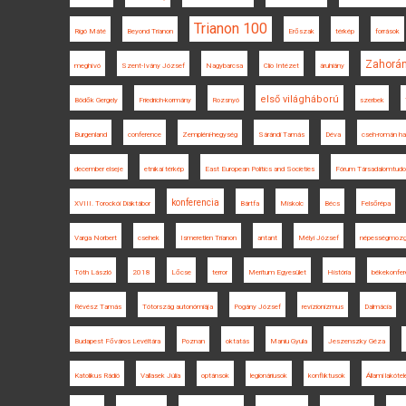
Trianon 100
Rigó Máté
Beyond Trianon
Erőszak
térkép
források
Zahorá
meghívó
Szent-Ivány József
Nagybarcsa
Clio Intézet
áruhiány
első világháború
Bödők Gergely
Friedrich-kormány
Rozsnyó
szerbek
Burgenland
conference
Zempléni-hegység
Sárándi Tamás
Déva
cseh-román ha
december elseje
etnikai térkép
East European Politics and Societies
Fórum Társadalomtud
konferencia
XVIII. Torockói Diáktábor
Bártfa
Miskolc
Bécs
Felsőrépa
Varga Norbert
csehek
Ismeretlen Trianon
antant
Mélyi József
népességmoz
Tóth László
2018
Lőcse
terror
Meritum Egyesület
História
békekonfer
Révész Tamás
Tótország autonómiája
Pogány József
revizionizmus
Dalmácia
Budapest Főváros Levéltára
Poznan
oktatás
Maniu Gyula
Jeszenszky Géza
Katolikus Rádió
Vallasek Júlia
optánsok
legionáriusok
konfliktusok
Állami lakótel