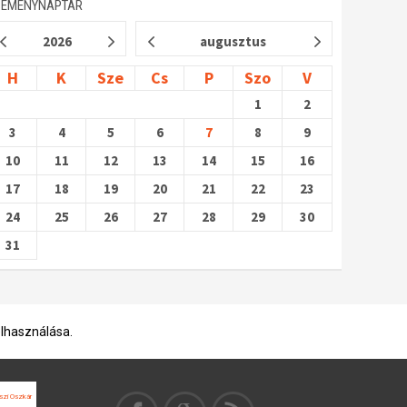
SEMÉNYNAPTÁR
2026
augusztus
H
K
Sze
Cs
P
Szo
V
1
2
3
4
5
6
7
8
9
10
11
12
13
14
15
16
17
18
19
20
21
22
23
24
25
26
27
28
29
30
31
elhasználása.
szi Oszkár