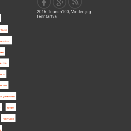
2016. Trianon100, Minden jog
fenntartva
 Intézet
Legendárium
rópa
ik Péter
natok
ékezete
tikai gondolkodás
r
Eperjes
Koloh Gábor
n