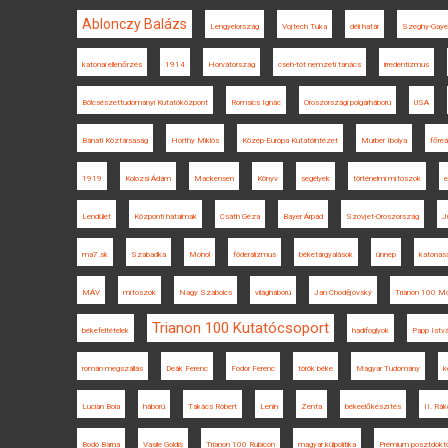
Ablonczy Balázs
Lengyelország
Vojtech Tuka
déli határ
Szeghy-Gayer
katonai ellenőrzés
1914
Horvátország
cseh-tót nemzeti tanács
irredentizmus
Bölcsészettudományi Kutatóközpont
Romsics Ignác
Oroszországi polgárháború
USA
Bánáti Köztársaság
Horthy Miklós
Közép-Európa Kutatóintézet
Murber Ibolya
főreá
1919
Kolozsi Ádám
Mackensen
Könyv
segélyek
történelmi mítoszok
e
Lendület
Központi hatalmak
Csáth Géza
Bayer Árpád
Szovjet-Oroszország
J
ma7.sk
Szabadka
Mohol
föderalizmus
béketárgyalások
ünnep
katonas
MÁV
mítoszok
Nagy Szabolcs
világháború
Jan Chodějovský
Trianon 100 
Trianon 100 Kutatócsoport
békefeltételek
hadifoglyok
Papp Istv
román megszállás
Deák Ferenc
Fodor Ferenc
török béke
Magyar Tudomány
k
Lucian Boia
háború
Takács Róbert
Lenin
Zenta
békeelőkészítés
II. Rák
Bodó Barna
Vasile Goldiș
Trianon 100 Rubicon
magyar külpolitika
Prémium posztdoktor