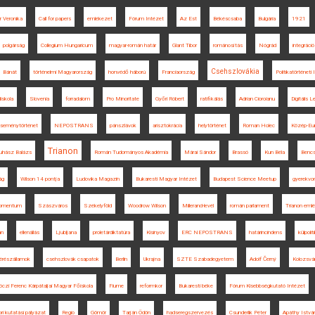
 Veronika
Call for papers
emlékezet
Fórum Intézet
Az Est
Békéscsaba
Bulgária
1921
polgárság
Collegium Hungaricum
magyar-román határ
Glant Tibor
románosítás
Nógrád
integráció
Csehszlovákia
Bánát
történelmi Magyarország
honvédő háború
Franciaország
Politikatörténeti
liskola
Slovenia
forradalom
Pro Minoritate
Győri Róbert
ratifikálás
Adrian Cioroianu
Digitális 
seménytörténet
NEPOSTRANS
pánszlávok
arisztokrácia
helytörténet
Roman Holec
Közép-Eu
Trianon
uhász Balázs
Román Tudományos Akadémia
Márai Sándor
Brassó
Kun Béla
Bencs
ág
Wilson 14 pontja
Ludovika Magazin
Bukaresti Magyar Intézet
Budapest Science Meetup
gyerekvo
Momentum
Szászváros
Székelyföld
Woodrow Wilson
Millerand-levél
román parlament
Trianon eml
án
ellenállás
Ljubljana
proletárdiktatúra
Kisinyov
ERC NEPOSTRANS
határincindens
külpoli
érészállamok
csehszlovák csapatok
Berlin
Ukrajna
SZTE Szabadegyetem
Adolf Černý
Kolozsvá
óczi Ferenc Kárpátaljai Magyar Főiskola
Fiume
reformkor
Bukaresti béke
Fórum Kisebbségkutató Intézet
i kutatási pályázat
Regio
Gömör
Tarján Ödön
hadseregszervezés
Csunderlik Péter
Apáthy Istvá