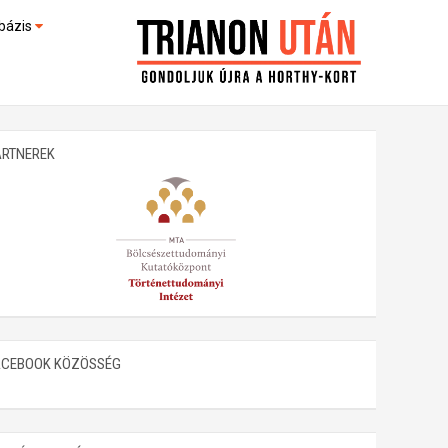
bázis
művek (feltöltés alatt)
kültek
ARTNEREK
ACEBOOK KÖZÖSSÉG