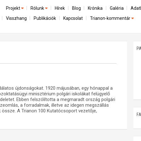
Projekt
Rólunk
Hírek
Blog
Krónika
Galéria
Adat
Visszhang
Publikációk
Kapcsolat
Trianon-kommentár
Előzmények
A kutatócsoport működéséről
Emlék
Dokumentumok
Nemzetközi kontextus: iratok és interpretációk
Munkatársaink
Mene
A trianoni szerződés
Az összeomlás és a magyar társadalom
P
Műhelymunkák
A békerendszer megszilárdulása
Utókor és emlékezet
odálatos újdonságokat. 1920 májusában, egy hónappal a
közoktatásügyi minisztérium polgári iskolákat felügyelő
eletet. Ebben felszólította a megmaradt ország polgári
eomlás, a forradalmak, illetve az idegen megszállás
ák össze. A Trianon 100 Kutatócsoport vezetője,
F