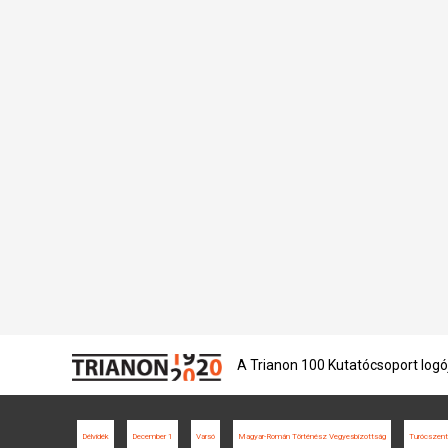
A Trianon 100 Kutatócsoport logó
Délvidék
December 1
Varsó
Magyar-Román Történész Vegyesbizottság
Turócszen