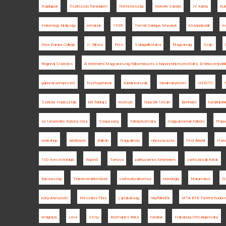
Napilapok
őszirózsás forradalom
Németország
Wekerle Sándor
IV. Károly
Eur
Háromegy Királyság
románok
1938
Tomáš Garrigue Masaryk
középiskolák
ma
New Europe College
II. Vilmos
Pécs
Szilágyillésfalva
Magyarság
Svájc
Regional Statistics
A történelmi Magyarország felbomlása és a trianoni békeszerződés. Emlékezetpoli
gabonacsempészet
fosztogatások
Kádár-korszak
tanulmánykötet
HERITO
Székely Hadosztály
brit földrajz
recenzió
Gaucsík István
Berthelot
határkijelö
az Ismeretlen Katona Sírja
Szepesség
Károlyi-kormány
magyar-román háború
Prága
workshop
adatbázis
Balkán
Nagyalmás
népszavazás
Fest Aladár
Hato
100 éves évforduló
Kisjenő
Tornova
párhuzamos történelem
csehszlovák iratok
Bácsország
Trianon-emlékművek
csehszlovakizmus
kronológia
Máramaros
NK
könyvbemutató
Mészáros Flóra
Lajtabánság
népfelkelők
MTA BTK Történettudomá
emigráció
Léva
24.hu
Krizmanics Réka
határok
Habsburg Ottó Alapítvány