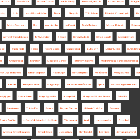
onalizmus
Tisza István
Ottokar Czernin
Károlyi Mihály
Kovács Ágnes Lilla
koncepciós per
Magyaro
omány
Ipoly
breszt-litovszki béke
Tisza
műhelyvita
Tóth István
Földrajzi Közlemények
Ko
Marius Cosmeanu
Úton
mandiner.hu
emlékmű
Erdélyi Múzeum
Magyar Királyság
Balassa
nemzeti önrendelkezés
MTA Lendület
Szeged
Benda Gyula-díj
Göncz László
békeküldöttség
1920
Pátria Rádió
Hideg
Katona Csaba
Olaszország
ELTE BTK
Molnár Miklós
Burián Istvá
ika
Oroszország
München
Magyarosi Sándor
Történelmi Szemle
Magyarországi Tanácsköztársaság
amok útja Trianonhoz
román csapatok
Habsburgok
nemzetépítés
Mezőbánd
Melega Miklós
Rot
s
Rubicon
Budapesti Hírlap
Nagybánya
Párizsi békekonferencia
Újléta
Ludovika Egyetemi Kiadó
bségi jogok
Csinta Samu
Nagy Egyesülés
áttelepültek
Hungarian Studies Review
Teleki Pál
turanizmus
Tulipán Éva
Smuts
Bogdan Diaconu
Háborúból békébe
Pozsony
Charles Daniélou
szövetségközi antant-bizottság
Trianon arcai
Arad
cseh csapatok
Szombat
Amerikai Egyesült Államok
Edvard Beneš
Jugoszlávia
államfordulat
Libri Kiadó
demarkációs vonal