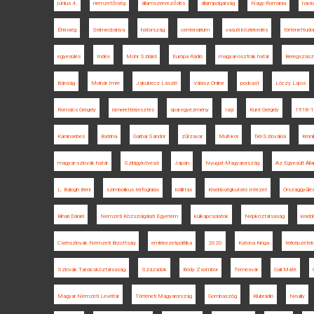
június 4.
nemzetőrség
államszerveződés
állampolgárság
Nagy-Románia
naci
Éhínség
Selmecbánya
hátország
centenárium
vasúti közlekedés
történettud
egyesülés
Index
Mohr Szilárd
Európa Rádió
magyar-osztrák határ
Beregszász
Bánság
Molnár Imre
Jakubecz László
Válasz Online
podcast
Lóczy Lajos
Romsics Gergely
ismeretterjesztés
spai egyezmény
Iaşi
Kunt Gergely
1918-
Karánsebes
Batrina
Garbai Sándor
zűrzavar
Múlt-kor
Dél-Szlovákia
Krón
magyar-szlovák határ
Szilágykövesd
Japán
Nyugat-Magyarország
Az Egyesült Áll
L. Balogh Béni
szimbolikus térfoglalás
kiállítás
Kisebbségkutató Intézet
Országgyűlé
Bihari Dániel
Nemzeti Közszolgálati Egyetem
külkapcsolatok
Népköztársaság
kiseb
Csehszlovák Nemzeti Bizottság
emlékezetpolitika
2020
Katona Kinga
térképzetek
Szlovák Tanácsköztársaság
Századok
Bódy Zsombor
Temesvár
Gali Máté
Magyar Nemzeti Levéltár
Történeti Magyarország
Gombaszög
Klubrádió
Neuilly