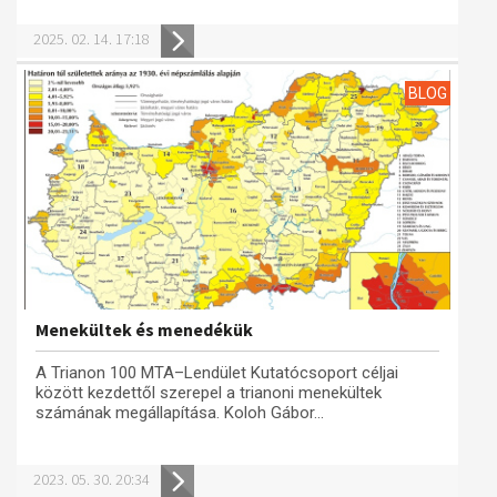
Műhelymunkák
2025. 02. 14. 17:18
BLOG
Menekültek és menedékük
A Trianon 100 MTA–Lendület Kutatócsoport céljai
között kezdettől szerepel a trianoni menekültek
számának megállapítása. Koloh Gábor...
2023. 05. 30. 20:34