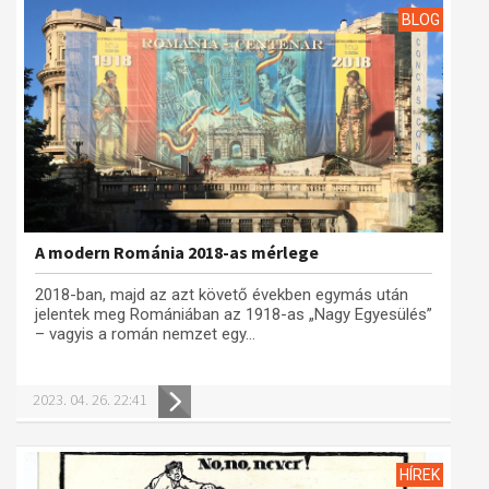
BLOG
A modern Románia 2018-as mérlege
2018-ban, majd az azt követő években egymás után
jelentek meg Romániában az 1918-as „Nagy Egyesülés”
– vagyis a román nemzet egy...
2023. 04. 26. 22:41
HÍREK