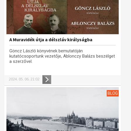
A Muravidék útja a délszláv királyságba
Göncz László könyvének bemutatóján
kutatócsoportunk vezetője, Ablonczy Balázs beszélget
a szerzővel.
2024. 05. 06. 21:02
BLOG