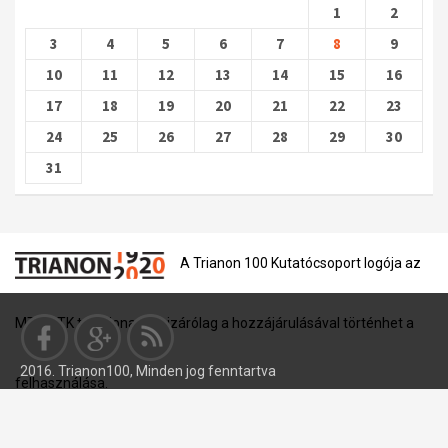
1
2
3
4
5
6
7
8
9
10
11
12
13
14
15
16
17
18
19
20
21
22
23
24
25
26
27
28
29
30
31
A Trianon 100 Kutatócsoport logója az
MTA BTK tulajdona, és kizárólag a hozzájárulásával történhet a
2016. Trianon100, Minden jog fenntartva
felhasználása.