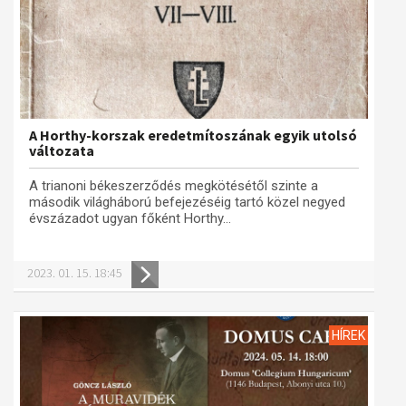
A Horthy-korszak eredetmítoszának egyik utolsó
változata
A trianoni békeszerződés megkötésétől szinte a
második világháború befejezéséig tartó közel negyed
évszázadot ugyan főként Horthy...
2023. 01. 15. 18:45
HÍREK