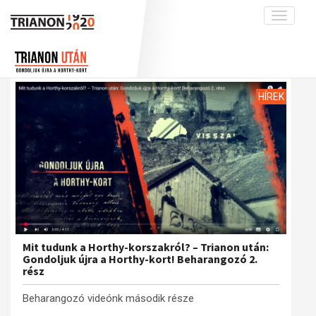
Toggle
navigati
Projekt
Rólunk
Előzmények
Hírek
A kutatócsoport működéséről
Nemzetközi kontextus: iratok és
HÍREK
interpretációk
Blog
Munkatársaink
Az összeomlás és a magyar társadalom
Krónika
A békerendszer megszilárdulása
Galéria
Utókor és emlékezet
Adatbázis
Visszhang
Emlékművek (feltöltés alatt)
Publikációk
Menekültek
Kapcsolat
Mit tudunk a Horthy-korszakról? – Trianon után:
Gondoljuk újra a Horthy-kort! Beharangozó 2.
Trianon-kommentár
rész
Dokumentumok
Beharangozó videónk második része
A trianoni szerződés