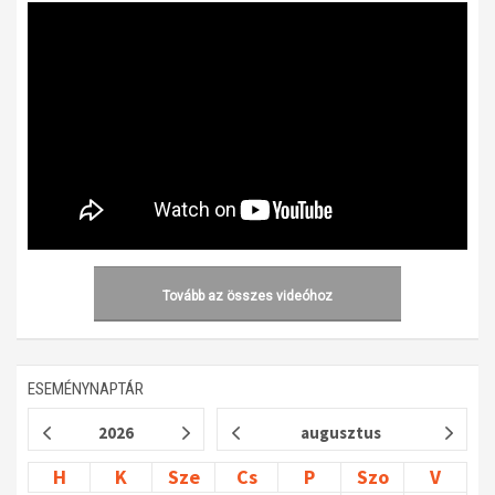
Tovább az összes videóhoz
ESEMÉNYNAPTÁR
2026
augusztus
H
K
Sze
Cs
P
Szo
V