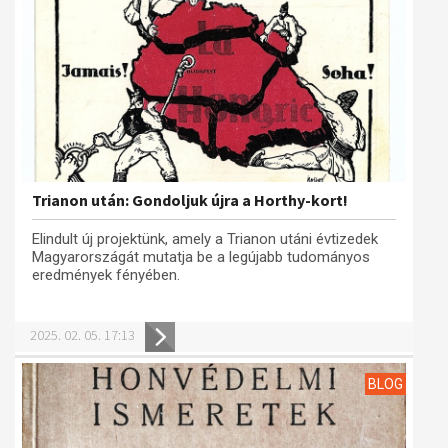
Trianon után: Gondoljuk újra a Horthy-kort!
Elindult új projektünk, amely a Trianon utáni évtizedek
Magyarországát mutatja be a legújabb tudományos
eredmények fényében.
2025. 02. 05. 17:13
BLOG