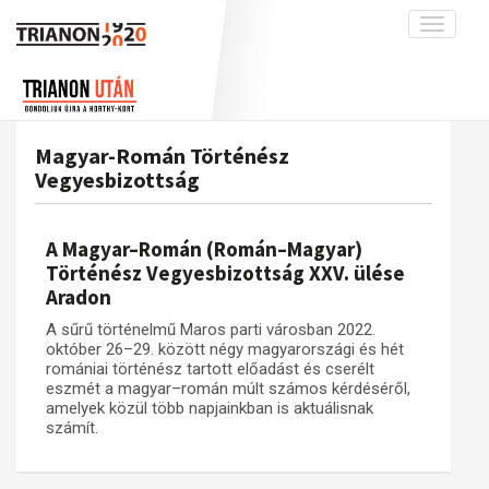
Toggle
navigati
Projekt
Rólunk
Előzmények
Hírek
A kutatócsoport működéséről
Nemzetközi kontextus: iratok és
Magyar-Román Történész
interpretációk
Blog
Munkatársaink
Vegyesbizottság
Az összeomlás és a magyar társadalom
Krónika
A békerendszer megszilárdulása
Galéria
A Magyar–Román (Román–Magyar)
Történész Vegyesbizottság XXV. ülése
Utókor és emlékezet
Adatbázis
Aradon
Visszhang
Emlékművek (feltöltés alatt)
A sűrű történelmű Maros parti városban 2022.
Publikációk
Menekültek
október 26–29. között négy magyarországi és hét
romániai történész tartott előadást és cserélt
Kapcsolat
eszmét a magyar–román múlt számos kérdéséről,
amelyek közül több napjainkban is aktuálisnak
Trianon-kommentár
számít.
Dokumentumok
A trianoni szerződés