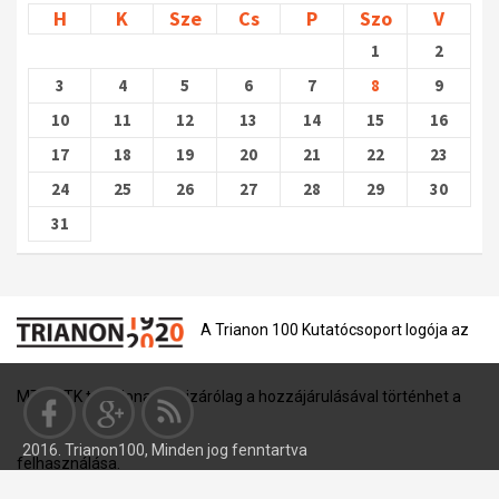
H
K
Sze
Cs
P
Szo
V
1
2
3
4
5
6
7
8
9
10
11
12
13
14
15
16
17
18
19
20
21
22
23
24
25
26
27
28
29
30
31
A Trianon 100 Kutatócsoport logója az
MTA BTK tulajdona, és kizárólag a hozzájárulásával történhet a
2016. Trianon100, Minden jog fenntartva
felhasználása.