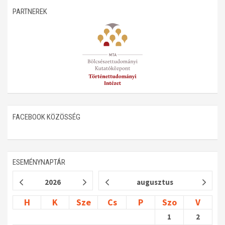
PARTNEREK
Műhelymunkák
FACEBOOK KÖZÖSSÉG
ESEMÉNYNAPTÁR
2026
augusztus
H
K
Sze
Cs
P
Szo
V
1
2