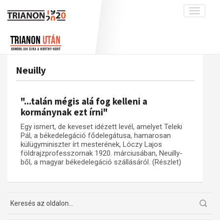
Toggle
navigati
Projekt
Rólunk
Előzmények
Hírek
A kutatócsoport működéséről
Nemzetközi kontextus: iratok és
Neuilly
interpretációk
Blog
Munkatársaink
Az összeomlás és a magyar társadalom
Krónika
"...talán mégis alá fog kelleni a
A békerendszer megszilárdulása
Galéria
kormánynak ezt írni"
Utókor és emlékezet
Adatbázis
Egy ismert, de keveset idézett levél, amelyet Teleki
Pál, a békedelegáció fődelegátusa, hamarosan
Visszhang
Emlékművek (feltöltés alatt)
külügyminiszter írt mesterének, Lóczy Lajos
földrajzprofesszornak 1920. márciusában, Neuilly-
Publikációk
Menekültek
ből, a magyar békedelegáció szállásáról. (Részlet)
Kapcsolat
Trianon-kommentár
Dokumentumok
A trianoni szerződés