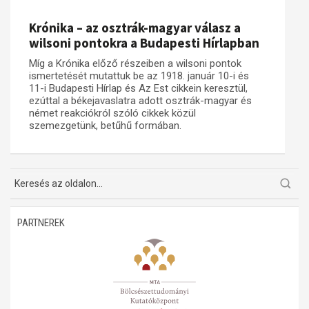
Műhelymunkák
Krónika – az osztrák-magyar válasz a
wilsoni pontokra a Budapesti Hírlapban
Míg a Krónika előző részeiben a wilsoni pontok
ismertetését mutattuk be az 1918. január 10-i és
11-i Budapesti Hírlap és Az Est cikkein keresztül,
ezúttal a békejavaslatra adott osztrák-magyar és
német reakciókról szóló cikkek közül
szemezgetünk, betűhű formában.
PARTNEREK