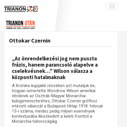
Toggle
navigati
Projekt
Rólunk
Előzmények
Hírek
A kutatócsoport működéséről
Nemzetközi kontextus: iratok és
Ottokar Czernin
interpretációk
Blog
Munkatársaink
Az összeomlás és a magyar társadalom
Krónika
„Az önrendelkezési jog nem puszta
A békerendszer megszilárdulása
Galéria
frázis, hanem parancsoló alapelve a
cselekvésnek…” Wilson válasza a
Utókor és emlékezet
Adatbázis
központi hatalmaknak
Visszhang
Emlékművek (feltöltés alatt)
A Krónika legújabb részében azt mutatjuk be,
Publikációk
Menekültek
hogyan ismertette Woodrow Wilson amerikai
elnöknek az Osztrák-Magyar Monarchia
Kapcsolat
külügyminiszteréhez, Ottokar Czernin grófhoz
intézett válaszát a Budapesti Hírlap 1918. február
Trianon-kommentár
13-i száma, mindez pedig milyen események
kontextusába illeszkedett a keleti fronttól a
Dokumentumok
Monarchia hátországáig.
A trianoni szerződés