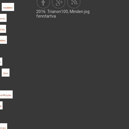
repatriálás
2016. Trianon100, Minden jog
fenntartva
izmus
őrség
uhiány
t
Duna
konfliktusok
ál
nőrzés