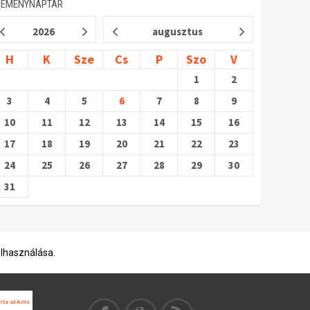
SEMÉNYNAPTÁR
2026
augusztus
H
K
Sze
Cs
P
Szo
V
1
2
3
4
5
6
7
8
9
10
11
12
13
14
15
16
17
18
19
20
21
22
23
24
25
26
27
28
29
30
31
elhasználása.
Itur ad Astra