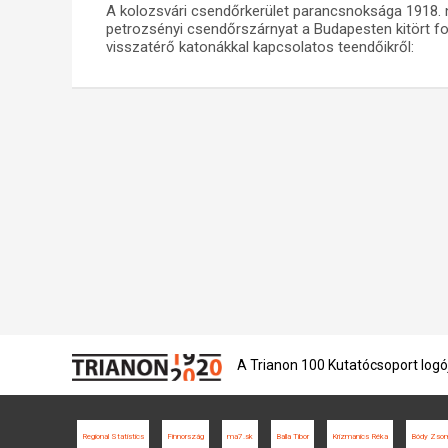
A kolozsvári csendőrkerület parancsnoksága 1918. n
petrozsényi csendőrszárnyat a Budapesten kitört for
visszatérő katonákkal kapcsolatos teendőikről:
A Trianon 100 Kutatócsoport logó
Regional Statistics
Finnország
ma7.sk
Balla Tibor
Krizmanics Réka
Bódy Zso