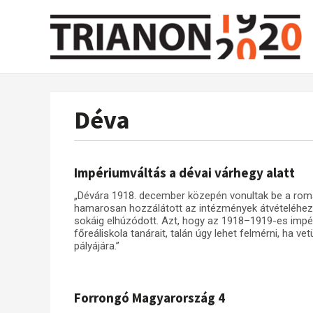
Déva
Impériumváltás a dévai várhegy alatt
„Dévára 1918. december közepén vonultak be a ro
hamarosan hozzálátott az intézmények átvételéhez is,
sokáig elhúzódott. Azt, hogy az 1918–1919-es impéri
főreáliskola tanárait, talán úgy lehet felmérni, ha vet
pályájára.”
Forrongó Magyarország 4