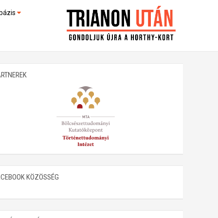
bázis
művek (feltöltés alatt)
kültek
ARTNEREK
ACEBOOK KÖZÖSSÉG