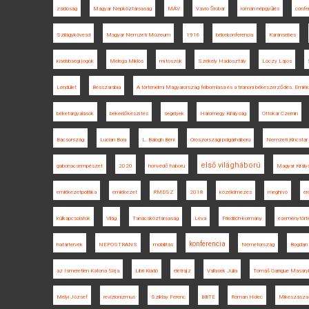
zsidóság
Magyar Népköztársaság
MÁV
Vavro Šrobár
román népgyűlés
confe
Szilágykövesd
Magyar Nemzeti Múzeum
1916
békekonferencia
Karánsebes
kisebbségi jogok
Melega Miklós
mítoszok
Székely Hadosztály
Lóczy Lajos
Lendület
Besszarábia
A történelmi Magyarország felbomlása és a trianoni békeszerződés. Emlé
béketárgyalások
békeelőkészítés
segélyek
Háromegy Királyság
Ottokar Czernin
Bácsország
Lucian Boia
L. Balogh Béni
Oroszországi polgárháború
Nemzeti Kincstár
első világháború
gabonacsempészet
2020
honvédő háború
Magyar Király
emlékezetpolitika
emlékezet
RMDSZ
2018
közélelmezés
meghívó
er
külkapcsolatok
Világ
Tanácsköztársaság
Léva
Friedrich-kormány
eseménytört
konferencia
határtervek
NEPOSTRANS
mobilitás
Németország
Bogdan 
az Ismeretlen Katona Sírja
Libri Kiadó
életrajz
Vallasek Júlia
Tomáš Garrigue Masary
Mélyi József
revizionizmus
Sziklay Ferenc
BBTE
Roman Holec
Mikeszásza