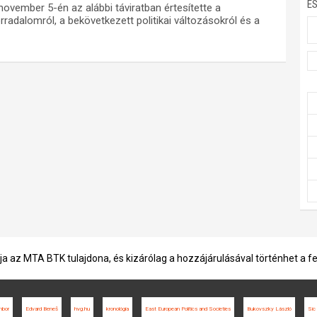
E
ovember 5-én az alábbi táviratban értesítette a
radalomról, a bekövetkezett politikai változásokról és a
ja az MTA BTK tulajdona, és kizárólag a hozzájárulásával történhet a f
mbor
Edvard Beneš
hvg.hu
kronológia
East European Politics and Societies
Bukovszky László
Sic 