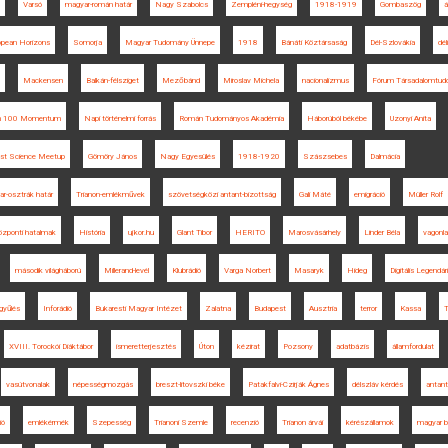
Varsó
magyar-román határ
Nagy Szabolcs
Zempléni-hegység
1918-1919
Gombaszög
á
ropean Horizons
Somorja
Magyar Tudomány Ünnepe
1918
Bánáti Köztársaság
Dél-Szlovákia
dél
Mackensen
Balkán-félsziget
Mezőbánd
Miroslav Michela
nacionalizmus
Fórum Társadalomtud
on 100 Momentum
Napi történelmi forrás
Román Tudományos Akadémia
Háborúból békébe
Uzonyi Anita
st Science Meetup
Gömöry János
Nagy Egyesülés
1918-1920
Szászsebes
Dalmácia
r-osztrák határ
Trianon-emlékművek
szövetségközi antant-bizottság
Gali Máté
emigráció
Müller Rolf
özponti hatalmak
História
ujkor.hu
Glant Tibor
HERITO
Marosvásárhely
Linder Béla
vagonl
második világháború
Millerand-levél
Klubrádió
Varga Norbert
Masaryk
Hideg
Digitális Legendá
gyűlés
Inforádió
Bukaresti Magyar Intézet
Zalatna
Budapest
Ausztria
terror
Kassa
T
XVIII. Torockói Diáktábor
ismeretterjesztés
Úton
kézirat
Pozsony
adatbázis
államfordulat
vasútvonalak
népességmozgás
breszt-litovszki béke
Patakfalvi-Czirják Ágnes
délszláv kérdés
antant
ió
emlékérmék
Szepesség
Trianoni Szemle
recenzió
Trianon árvái
kérészállamok
magyar b