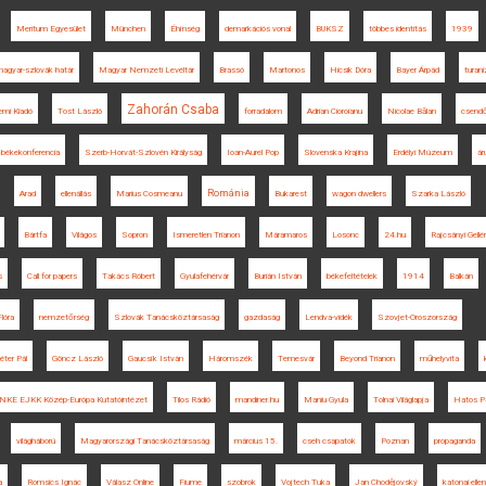
Meritum Egyesület
München
Éhínség
demarkációs vonal
BUKSZ
többes identitás
1939
agyar-szlovák határ
Magyar Nemzeti Levéltár
Brassó
Martonos
Hicsik Dóra
Bayer Árpád
turan
Zahorán Csaba
emi Kiadó
Tost László
forradalom
Adrian Cioroianu
Nicolae Bălan
csend
i békekonferencia
Szerb-Horvát-Szlovén Királyság
Ioan-Aurel Pop
Slovenska Krajina
Erdélyi Múzeum
ár
Románia
Arad
ellenállás
Marius Cosmeanu
Bukarest
wagon dwellers
Szarka László
Bártfa
Világos
Sopron
Ismeretlen Trianon
Máramaros
Losonc
24.hu
Rajcsányi Gellér
s
Call for papers
Takács Róbert
Gyulafehérvár
Burián István
békefeltételek
1914
Balkán
lóra
nemzetőrség
Szlovák Tanácsköztársaság
gazdaság
Lendva-vidék
Szovjet-Oroszország
éter Pál
Göncz László
Gaucsík István
Háromszék
Temesvár
Beyond Trianon
műhelyvita
NKE EJKK Közép-Európa Kutatóintézet
Tilos Rádió
mandiner.hu
Maniu Gyula
Tolnai Világlapja
Hatos P
világháború
Magyarországi Tanácsköztársaság
március 15.
cseh csapatok
Poznan
propaganda
a
Romsics Ignác
Válasz Online
Fiume
szobrok
Vojtech Tuka
Jan Chodějovský
katonai elle