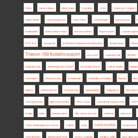
Párizs
Juhász Balázs
Békéscsaba
Századok
Zenta
Czáboczky Szabolcs
Károlyi Mihály
csehszlovakizmus
Fodor Ferenc
Schmidt Anikó
népszavazás
m
határkijelölés
World Science Forum
első bécsi döntés
fegyverszünet
Ludovika Egyet
ELTE BTK
Vix-jegyzék
A történelmi Magyarország felbomlása
Közép-Európa
Párizs
Trianon 100 Kutatócsoport
ujszo.com
Lengyelország
Berthelot
Magyarország
Kisebbségkutató Intézet
Kosztolányi Dezső
Szilvay Gergely
Bulgária
centenárium
Népszövetség
középiskolák
szimbolikus térfoglalás
Algyógy
Béc
Kisinyov
Rothermere lord
Horvátország
spanyolnátha
Nagybarcsa
Mészáros F
Huszár-kormány
államszerveződés
Vörös László
csehszlovák-magyar határ
Tóth P
Neuilly
kritika
impériumváltás
Filep Tamás Gusztáv
emlékmű
Kolozsvár
Csehszlovákia
Fórum Kisebbségkutató Intézet
Szibéria
Svájc
románosítás
Henri Berthelot
Wintermantel Péter
Elzász-Lotaringia
Katolikus Rádió
olasz diplomáci