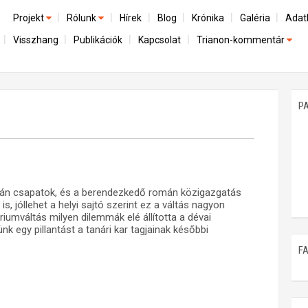
Projekt
Rólunk
Hírek
Blog
Krónika
Galéria
Adat
Visszhang
Publikációk
Kapcsolat
Trianon-kommentár
Előzmények
A kutatócsoport működéséről
Emlék
Dokumentumok
Nemzetközi kontextus: iratok és interpretációk
Munkatársaink
Mene
A trianoni szerződés
Az összeomlás és a magyar társadalom
P
Műhelymunkák
A békerendszer megszilárdulása
Utókor és emlékezet
mán csapatok, és a berendezkedő román közigazgatás
 jóllehet a helyi sajtó szerint ez a váltás nagyon
umváltás milyen dilemmák elé állította a dévai
ünk egy pillantást a tanári kar tagjainak későbbi
F