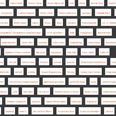
rence
Garbai Sándor
Révész Tamás
Kovács Ágnes Lilla
USA
blokád
Bencsik Péter
Európa 
csempészet
Ludovika Magazin
Dékány István
Trianon emlékezete
egyesülés
Szilágyillésfalva
Szlovákia
Bödők Gergely
kiállítás
Elzász
Brünn
Komárom
Trianon-legendák
Ion. I.C. Brătian
kezetpolitikák Szlovákiában és Magyarországon
1918. december 1.
Berlin
Nyíregyháza
Állami lakótelep
tanulmánykötet
Takács Tibor
workshop
Csinta Samu
Nagyhalmágy
Katona Kinga
trianoni bé
Budapest Főváros Levéltára
Rigó Máté
helytörténet
Ruhr-vidék
Steve Jobbitt
Teleki Pál
ság
Törcsvár
Katona Csaba
Rozsnyó
azonnali
archívnet
Közép-Európa Kutatóintézet
Szo
délyi kérdés
pincérek
szerbek
Nyugat-Magyarország
Slovenia
Szeghy-Gayer Veronika
magyar-jug
énet
Nemzeti Közszolgálati Egyetem
diplomáciai kapcsolatok
georeferált térkép
ünnep
Történeti Magy
Diaconu
Lenin
Egry Gábor
Clio Intézet
European Review of History
Apáthy István
Károlyi-kormán
k
Collegium Hungaricum
optánsok
Rapaich Richárd naplója
hátország
Nagyalmás
centrum-periféri
polgárság
június 4.
ERC NEPOSTRANS
Jeszenszky Géza
őszirózsás forradalom
zűrzavar