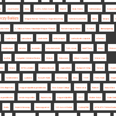
ry
Jászi Oszkár
Déda
Szőts Zoltán Oszkár
Kisjenő
Deák Ferenc
Selmecbánya
Szászvár
nczy Balázs
Magyar-Román Történész Vegyesbizottság
katonai összeomlás
Újléta
Ukrajna
zláv határ
II. Rákóczi Ferenc Kárpátaljai Magyar Főiskola
Román-magyar háború
IV. Károly
állampolgárság
Csáth Géza
pánszlávok
szerb iratok
hétköznapok
csehszlovák csapatok
reformkor
kisebbségek
oktatás
leszerelés
könyvbemutató
Tóth István
Adolf Černý
interjú
Petroz
levéltár
Hungarian Historical Review
Miskolc
Népszava
Wilson 14 pontja
Molnár Imre
ridor
Maros
MTA Lendület
Hajdúszoboszló
Jugoszlávia
Budapesti Hírlap
források
14 pon
határincindens
Ljubljana
Kossuth Rádió
Olaszország
Déva
1945
Pátria Rádió
Segye
Ottó Alapítvány
magyar külpolitikai gondolkodás
New Europe College
Trianon arcai
Rubicon
Balázsfalva
ikai gondolkodás
román megszállás
Bajorország
magyar külpolitika
1917
Murber Ibolya
Vasile Gold
Erdély
Népköztársaság
Balassagyarmat
100 éves évforduló
Székelyföld
MTA BTK Történettudom