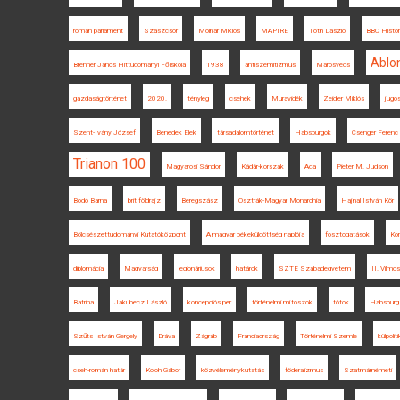
román parlament
Szászcsór
Molnár Miklós
MAPIRE
Tóth László
BBC Histo
Ablo
Brenner János Hittudományi Főiskola
1938
antiszemitizmus
Marosvécs
gazdaságtörténet
2020.
tényleg
csehek
Muravidék
Zeidler Miklós
jugos
Szent-Ivány József
Benedek Elek
társadalomtörténet
Habsburgok
Csenger Ferenc
Trianon 100
Magyarosi Sándor
Kádár-korszak
Ada
Pieter M. Judson
Bodó Barna
brit földrajz
Beregszász
Osztrák-Magyar Monarchia
Hajnal István Kör
Bölcsészettudományi Kutatóközpont
A magyar békeküldöttség naplója
fosztogatások
Kor
diplomácia
Magyarság
legionáriusok
határok
SZTE Szabadegyetem
II. Vilmos
Batrina
Jakubecz László
koncepciós per
történelmi mítoszok
tótok
Habsburg 
Szűts István Gergely
Dráva
Zágráb
Franciaország
Történelmi Szemle
külpolit
cseh-román határ
Koloh Gábor
közvéleménykutatás
föderalizmus
Szatmárnémeti