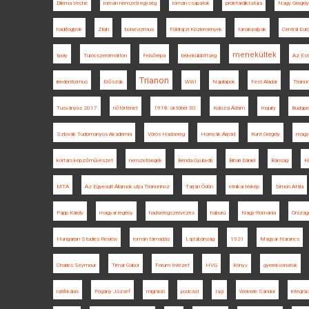
Dilema Veche
román nemzeti egység
román csapatok
proletárdiktatúra
Nagy Gergely
hadifoglyok
Zilah
bolsevizmus
Földrajzi Közlemények
tanári pályák
Central Eu
menekültek
Ipoly
Turócszentmárton
Felsőrépa
békeküldöttség
Az Est
Trianon
irredentizmus
Erőszak
WWI
Napilapok
Fest Aladár
Trian
Tusványos 2017
nőtörténet
1918. október 30.
Kolozsi Ádám
Inquiry
Budape
Szlovák Tudományos Akadémia
Vörös Hadsereg
Hornyák Árpád
Kunt Gergely
magya
kortárs képzőművészet
nemzetiségek
Benda Gyula-díj
Bihari Dániel
Bánság
K
MTA
Az Egyesült Államok útja Trianonhoz
Tarján Ödön
etnikai térkép
Simon Attila
Papp Károly
magyar regény
hadseregszervezés
háború
Nagy-Románia
Ország
Hungarian Studies Review
román támadás
Lajtabánság
1921
Magyar Narancs
Charles Seymour
Timár Gábor
Fórum Intézet
HVG
Könyv
gyerekvonatok
ratifikálás
Pogány József
migráció
podcast
Iaşi
Wekerle Sándor
integrác