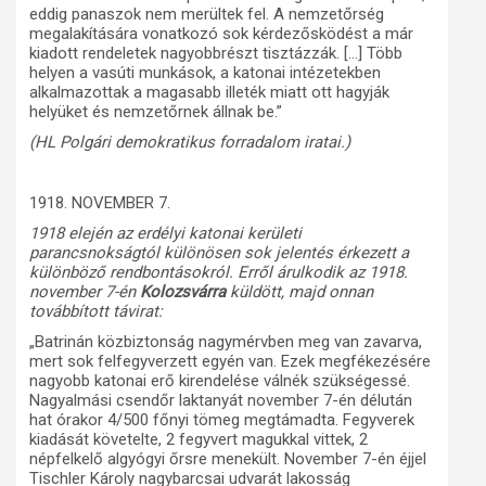
eddig panaszok nem merültek fel. A nemzetőrség
megalakítására vonatkozó sok kérdezősködést a már
kiadott rendeletek nagyobbrészt tisztázzák. […] Több
helyen a vasúti munkások, a katonai intézetekben
alkalmazottak a magasabb illeték miatt ott hagyják
helyüket és nemzetőrnek állnak be.”
(HL Polgári demokratikus forradalom iratai.)
1918. NOVEMBER 7.
1918 elején az erdélyi katonai kerületi
parancsnokságtól különösen sok jelentés érkezett a
különböző rendbontásokról. Erről árulkodik az 1918.
november 7-én
Kolozsvárra
küldött, majd onnan
továbbított távirat:
„Batrinán közbiztonság nagymérvben meg van zavarva,
mert sok felfegyverzett egyén van. Ezek megfékezésére
nagyobb katonai erő kirendelése válnék szükségessé.
Nagyalmási csendőr laktanyát november 7-én délután
hat órakor 4/500 főnyi tömeg megtámadta. Fegyverek
kiadását követelte, 2 fegyvert magukkal vittek, 2
népfelkelő algyógyi őrsre menekült. November 7-én éjjel
Tischler Károly nagybarcsai udvarát lakosság