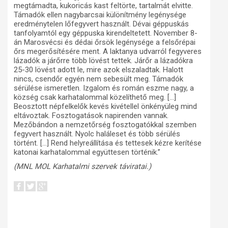
megtámadta, kukoricás kast feltörte, tartalmát elvitte.
Támadók ellen nagybarcsai különítmény legénysége
eredménytelen lőfegyvert használt. Dévai géppuskás
tanfolyamtól egy géppuska kirendeltetett. November 8-
án Marosvécsi és dédai őrsök legénysége a felsőrépai
őrs megerősítésére ment. A laktanya udvarról fegyveres
lázadók a járőrre több lövést tettek. Járőr a lázadókra
25-30 lövést adott le, mire azok elszaladtak. Halott
nincs, csendőr egyén nem sebesült meg. Támadók
sérülése ismeretlen. Izgalom és román eszme nagy, a
község csak karhatalommal közelíthető meg. […]
Beosztott népfelkelők kevés kivétellel önkényüleg mind
eltávoztak. Fosztogatások napirenden vannak.
Mezőbándon a nemzetőrség fosztogatókkal szemben
fegyvert használt. Nyolc haláleset és több sérülés
történt. […] Rend helyreállítása és tettesek kézre kerítése
katonai karhatalommal együttesen történik.”
(MNL MOL Karhatalmi szervek táviratai.)