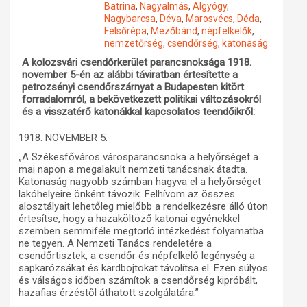
Batrina
,
Nagyalmás
,
Algyógy
,
Nagybarcsa
,
Déva
,
Marosvécs
,
Déda
,
Műhelymunkák
Felsőrépa
,
Mezőbánd
,
népfelkelők
,
nemzetőrség
,
csendőrség
,
katonaság
A kolozsvári csendőrkerület parancsnoksága 1918.
november 5-én az alábbi táviratban értesítette a
petrozsényi csendőrszárnyat a Budapesten kitört
forradalomról, a bekövetkezett politikai változásokról
és a visszatérő katonákkal kapcsolatos teendőikről:
1918. NOVEMBER 5.
„A Székesfőváros városparancsnoka a helyőrséget a
mai napon a megalakult nemzeti tanácsnak átadta.
Katonaság nagyobb számban hagyva el a helyőrséget
lakóhelyeire önként távozik. Felhívom az összes
alosztályait lehetőleg mielőbb a rendelkezésre álló úton
értesítse, hogy a hazaköltöző katonai egyénekkel
szemben semmiféle megtorló intézkedést folyamatba
ne tegyen. A Nemzeti Tanács rendeletére a
csendőrtisztek, a csendőr és népfelkelő legénység a
sapkarózsákat és kardbojtokat távolítsa el. Ezen súlyos
és válságos időben számítok a csendőrség kipróbált,
hazafias érzéstől áthatott szolgálatára.”