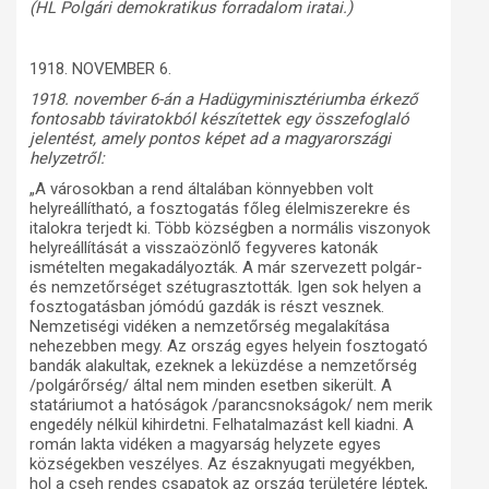
(HL Polgári demokratikus forradalom iratai.)
1918. NOVEMBER 6.
1918. november 6-án a Hadügyminisztériumba érkező
fontosabb táviratokból készítettek egy összefoglaló
jelentést, amely pontos képet ad a magyarországi
helyzetről:
„A városokban a rend általában könnyebben volt
helyreállítható, a fosztogatás főleg élelmiszerekre és
italokra terjedt ki. Több községben a normális viszonyok
helyreállítását a visszaözönlő fegyveres katonák
ismételten megakadályozták. A már szervezett polgár-
és nemzetőrséget szétugrasztották. Igen sok helyen a
fosztogatásban jómódú gazdák is részt vesznek.
Nemzetiségi vidéken a nemzetőrség megalakítása
nehezebben megy. Az ország egyes helyein fosztogató
bandák alakultak, ezeknek a leküzdése a nemzetőrség
/polgárőrség/ által nem minden esetben sikerült. A
statáriumot a hatóságok /parancsnokságok/ nem merik
engedély nélkül kihirdetni. Felhatalmazást kell kiadni. A
román lakta vidéken a magyarság helyzete egyes
községekben veszélyes. Az északnyugati megyékben,
hol a cseh rendes csapatok az ország területére léptek,