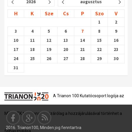
2026
augusztus
H
K
Sze
Cs
P
Szo
V
1
2
3
4
5
6
7
8
9
10
11
12
13
14
15
16
17
18
19
20
21
22
23
24
25
26
27
28
29
30
31
A Trianon 100 Kutatócsoport logója az
MTA BTK tulajdona, és kizárólag a hozzájárulásával történhet a
2016. Trianon100, Minden jog fenntartva
felhasználása.