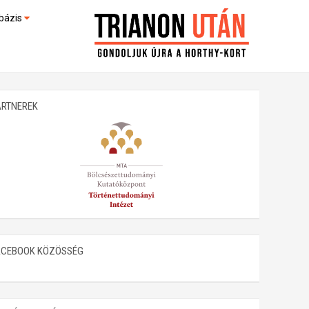
bázis
művek (feltöltés alatt)
kültek
ARTNEREK
ACEBOOK KÖZÖSSÉG