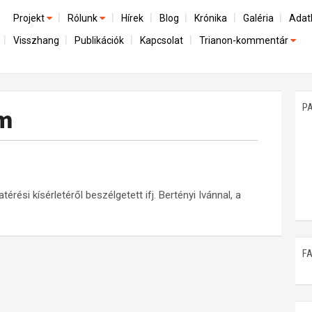
Projekt
Rólunk
Hírek
Blog
Krónika
Galéria
Adat
Visszhang
Publikációk
Kapcsolat
Trianon-kommentár
Előzmények
A kutatócsoport működéséről
Emlék
Dokumentumok
Nemzetközi kontextus: iratok és interpretációk
Munkatársaink
Mene
A trianoni szerződés
Az összeomlás és a magyar társadalom
P
um
Műhelymunkák
A békerendszer megszilárdulása
Utókor és emlékezet
érési kísérletéről beszélgetett ifj. Bertényi Ivánnal, a
F