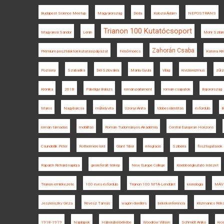
Budapest Science Meetup
Magyarország
Déda
Kolozsi Ádám
NEPOSTRANS
Trianon 100 Kutatócsoport
Magyarosi Sándor
Lenin
Mohr Szilár
Zahorán Csaba
Prémium posztdoktori kutatási pályázat
Felsőmoécs
Katona Ki
Pozsony
Szabadka
Dél-Szlovákia
Maniu Gyula
Világ
revizionizmus
zűrz
Krónika
2018
Pálvölgyi Balázs
román parlament
román csapatok
Bajorország
Maros
Nagybarcsa
műhelyvita
Uzonyi Anita
többes identitás
évforduló
B
román támadás
mobilitás
Román Tudományos Akadémia
Central European Horizons
Csunderlik Péter
Rothermere lord
Glant Tibor
integráció
Szibéria
fosztogatások
Rapaich Richárd naplója
georeferált térkép
New Europe College
Kisebbségkutató Intézet
Trianon emlékezete
100 éves évforduló
Trianon 100 MTA-Lendület
kronológia
MÁV
Jeszenszky Géza
Révész Tamás
wagon dwellers
békekonferencia
Krizmanics Rék
1918-1919
Napilapok
Háborúból békébe
Woodrow Wilson
Schmidt Anikó
rec