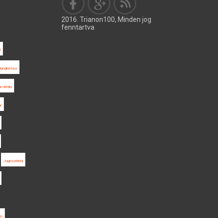
2016. Trianon100, Minden jog
fenntartva
l
ionalizmus
n Attila
r
Jugoszlávia
um