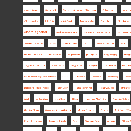
koncepciós per
Vix-jegyzék
Csehszlovák Nemzeti Bizottság
Selmecbánya
szerb ir
külkapcsolatok
Inforádió
Márai Sándor
Molnár Miklós
Burgenland
Nagybánya
első világháború
Szűts István Gergely
Osztrák-Magyar Monarchia
cseh-román h
Történelmi Szemle
Könyv
Nagy-Románia
hvg.hu
Elzász-Lotaringia
Svájc
Brenner János Hittudományi Főiskola
Papp István
propaganda
Nagy Gergely
Bereg
magyar-osztrák határ
Szászváros
Nagyalmás
Szeged
Trianon arcai
nőtörtén
Fórum Kisebbségkutató Intézet
1919
Szlovákia
Temesvár
hátország
Rozsn
Budapesti Francia Intézet
Tarján Ödön
Hajnal István Kör
Heilauf Zsuzsa
etnikai tér
WWI
centenárium
főreáliskola
Hideg
Nagy Imre Alapítvány
Rajcsányi Gellért
Állami lakótelep
Oroszországi polgárháború
Magyar Narancs
Smuts
A történelmi Ma
történettudomány
Jakubecz László
Bánát
Gazdag József
Algyógy
Ottokar C