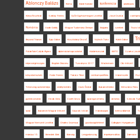
Ablonczy Balázs
konferencia
Róma
Bárdi Nándor
adatbázis
Könyvfesztivál
Sziklay Ferenc
Győri Egyházmegyei Levéltár
Jászi Oszkár
csempés
Románia
Vasile Goldiș
Magyar Tudomány Ünnepe
Bulgária
szerbek
Tisza Is
Tr
Beyond Trianon
Egry Gábor
Kosztolányi Dezső
Vojtech Tuka
Koloh Gábor
Patakfalvi-Czirják Ágnes
diplomáciai kapcsolatok
Kádár-korszak
BBTE
Szarka Lászl
népességmozgás
Bogdan Diaconu
Tusványos 2017
Mackensen
Clio Intézet
könyvbemutató
Fodor Ferenc
Takács Tibor
centrum-periféria
Háromszék
Poz
Tótország autonómiája
erdélyi kérdés
Vavro Šrobár
Bukaresti béke
Mészáros Flóra
gyerekvonatok
Hicsik Dóra
Csáth Géza
spai egyezmény
oktatás
Szlovák Tu
Ipoly
Bukaresti Magyar Intézet
Gaucsík István
Habsburgok
kérészállamok
To
Magyar Nemzeti Levéltár
Charles Seymour
gazdaságtörténet
Collegium Hungaricum
március 15.
Benedek Elek
Bánság
Lengyelország
impériumváltás
Dalmácia