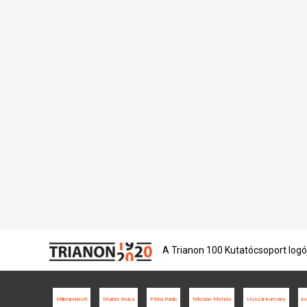
A Trianon 100 Kutatócsoport logó
Millerand-levél
Murber Ibolya
Pátria Rádió
Miroslav Michela
Huszár-kormány
ko