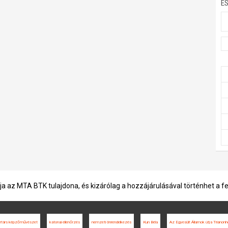
E
ja az MTA BTK tulajdona, és kizárólag a hozzájárulásával történhet a f
rtárs képzőművészet
katonai ellenőrzés
nemzeti önrendelkezés
Kun Béla
Az Egyesült Államok útja Trianon