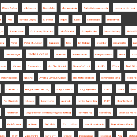
Közép-Európa
térképzetek
Balázsfalva
állampolgárság
Párizsi békekonferencia
magyar-román határ
d
Arad
Romsics Gergely
Martonos
Inquiry
Kassa
kisebbségek
emlékérmék
nga
Roman Holec
Czáboczky Szabolcs
békefeltételek
Szilágyillésfalva
Népszövetség
Hatos Pá
avar
Varsó
Pieter M. Judson
Kárpátalja
terror
brit földrajz
reformkor
románosítás
nac
Csehszlovákia
nemzetiségek
München
Adrian Cioroianu
Erdélyi Múzeum
Dráva
Simo
rassó
Kisinyov
Szászsebes
Jan Chodějovský
Szatmárnémeti
ellenállás
Párizs
Timár Gábo
Trianon-legendák
ujkor.hu
Amerikai Egyesült Államok
breszt-litovszki béke
demarkációs vonal
Teleki Pál
mandiner.hu
magyar békeküldöttség
Nagy Szabolcs
Nagy Egyesülés
Korridor
kritika
Újléta
Pro Minoritate
refugees
Lóczy Lajos
optánsok
Kovács Ágnes Lilla
1917
Henri Berthelot
határtervek
Magyar-Román Történész Vegyesbizottság
Ioan-Aurel Pop
csendőrség
Slovenska Krajina
a
Gyulafehérvár
archívnet
Rigó Máté
Fórum Intézet
szociáldemokraták
Napi történelmi forrás
enzió
1939
Válasz Online
ELTE BTK
Erőszak
irredentizmus
katonaság
Ada
statári