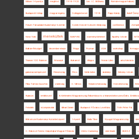
Wilson 14 pontja
meghívó
1918-1920
Ion. I.C. Brătianu
Román-magyar háború
Budapesti Hírlap
magyar regény
Szilágykövesd
1918
Papp Károly
Adolf Černý
Fórum Társadalomtudományi Szemle
Szerb-Horvát-Szlovén Királyság
conference
Zemplé
menekültek
New York
MAPIRE
eseménytörténet
Apáthy István
MTA 
Balkán-félsziget
december elseje
Prága
Poznan
USA
workshop
A magyar
Trianon 100 Rubicon
Masaryk
Bukarest
Világos
Noran Libro
arisztokrácia
gabonacsempészet
Finnország
Pécs
török béke
áruhiány
Dékány István
Filep Tamás Gusztáv
zsidóság
II. Vilmos
Népköztársaság
Horvátország
Mer
Rubicon
emlékezet
A történelmi Magyarország felbomlása és a trianoni békeszerződés. Emléke
Felvidék
középiskolák
Bihari Dániel
Budapest Főváros Levéltára
Tóth Péter Pál
Bölcsészettudományi Kutatóközpont
14 pont
Balla Tibor
Nyugat-Magyarország
ün
II. Rákóczi Ferenc Kárpátaljai Magyar Főiskola
Vörös Hadsereg
Libri Kiadó
BUKSZ
v