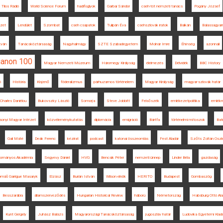
Tilos Rádió
World Science Forum
hadifoglyok
Garbai Sándor
cseh-tót nemzeti tanács
Pogány József
zet
Lendület
Szombat
cseh csapatok
Tulipán Éva
csehszlovák iratok
Balkán
Balassagya
tván
Tanácsköztársaság
Nagyhalmágy
SZTE Szabadegyetem
Molnár Imre
Éhínség
azonnali
ianon 100
Magyar Nemzeti Múzeum
Háromegy Királyság
élelmezés
Délvidék
BBC History
ó
História
Kisjenő
föderalizmus
párhuzamos történelem
Magyar Királyság
magyar-szlovák határ
Charles Daniélou
Bukovszky László
Somorja
Steve Jobbitt
Felsőszék
emlékezetpolitika
emlék
sonyi Magyar Intézet
közvéleménykutatás
diplomácia
emigráció
Bártfa
történelmi mítoszok
Bat
Gali Máté
Deák Ferenc
kézirat
podcast
katonai összeomlás
Fest Aladár
Szőts Zoltán Oszk
dományos Akadémia
Segyevy Dániel
HVG
Bencsik Péter
nemzeti ünnep
Linder Béla
gazdaság
máš Garrigue Masaryk
Elzász
Burián István
Wilson elnök
HERITO
Budapest
Gombaszög
Besszarábia
államszerveződés
Hungarian Historical Review
háború
Németország
Habsburg Ottó Ala
Kunt Gergely
Juhász Balázs
Magyarországi Tanácsköztársaság
jugoszláv határ
Ludovika Egyetemi Kiad