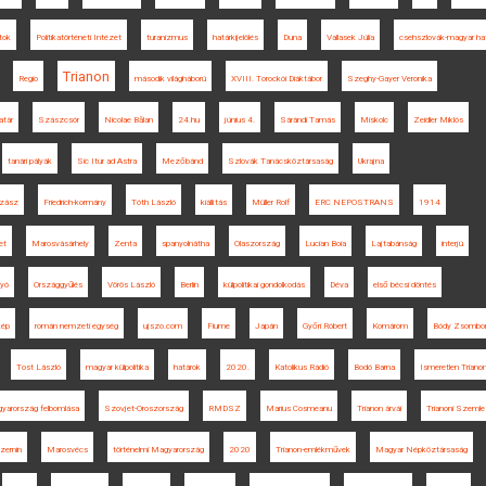
atok
Politikatörténeti Intézet
turanizmus
határkijelölés
Duna
Vallasek Júlia
csehszlovák-magyar ha
Trianon
Regio
második világháború
XVIII. Torockói Diáktábor
Szeghy-Gayer Veronika
atár
Szászcsór
Nicolae Bălan
24.hu
június 4.
Sárándi Tamás
Miskolc
Zeidler Miklós
tanári pályák
Sic Itur ad Astra
Mezőbánd
Szlovák Tanácsköztársaság
Ukrajna
szász
Friedrich-kormány
Tóth László
kiállítás
Müller Rolf
ERC NEPOSTRANS
1914
et
Marosvásárhely
Zenta
spanyolnátha
Olaszország
Lucian Boia
Lajtabánság
interjú
yó
Országgyűlés
Vörös László
Berlin
külpolitikai gondolkodás
Déva
első bécsi döntés
kép
román nemzeti egység
ujszo.com
Fiume
Japán
Győri Róbert
Komárom
Bódy Zsombo
Tost László
magyar külpolitika
határok
2020.
Katolikus Rádió
Bodó Barna
Ismeretlen Triano
gyarország felbomlása
Szovjet-Oroszország
RMDSZ
Marius Cosmeanu
Trianon árvái
Trianoni Szemle
zernin
Marosvécs
történelmi Magyarország
2020
Trianon-emlékművek
Magyar Népköztársaság