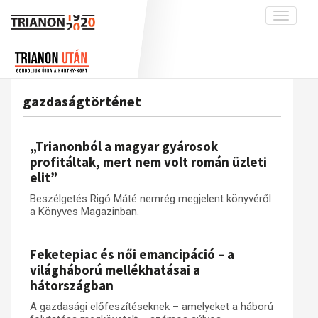
Toggle
navigati
Projekt
Rólunk
Előzmények
Hírek
A kutatócsoport működéséről
Nemzetközi kontextus: iratok és
gazdaságtörténet
interpretációk
Blog
Munkatársaink
Az összeomlás és a magyar társadalom
Krónika
„Trianonból a magyar gyárosok
A békerendszer megszilárdulása
Galéria
profitáltak, mert nem volt román üzleti
elit”
Utókor és emlékezet
Adatbázis
Beszélgetés Rigó Máté nemrég megjelent könyvéről
Visszhang
Emlékművek (feltöltés alatt)
a Könyves Magazinban.
Publikációk
Menekültek
Kapcsolat
Feketepiac és női emancipáció – a
világháború mellékhatásai a
Trianon-kommentár
hátországban
Dokumentumok
A gazdasági előfeszítéseknek – amelyeket a háború
A trianoni szerződés