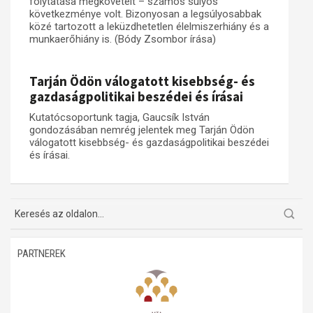
folytatása megkövetelt – számos súlyos
következménye volt. Bizonyosan a legsúlyosabbak
Műhelymunkák
közé tartozott a leküzdhetetlen élelmiszerhiány és a
munkaerőhiány is. (Bódy Zsombor írása)
Tarján Ödön válogatott kisebbség- és
gazdaságpolitikai beszédei és írásai
Kutatócsoportunk tagja, Gaucsík István
gondozásában nemrég jelentek meg Tarján Ödön
válogatott kisebbség- és gazdaságpolitikai beszédei
és írásai.
PARTNEREK