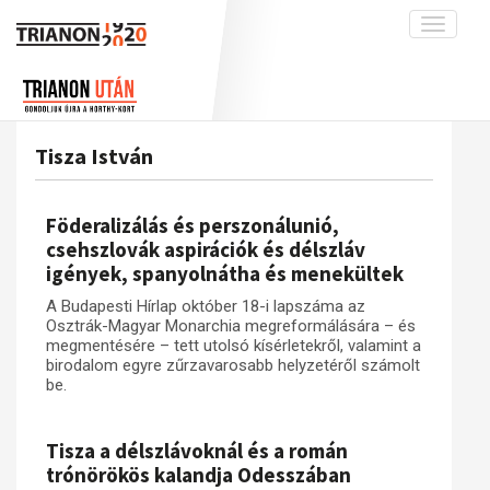
Toggle
navigati
Projekt
Rólunk
Előzmények
Hírek
A kutatócsoport működéséről
Nemzetközi kontextus: iratok és
Tisza István
interpretációk
Blog
Munkatársaink
Az összeomlás és a magyar társadalom
Krónika
Föderalizálás és perszonálunió,
A békerendszer megszilárdulása
Galéria
csehszlovák aspirációk és délszláv
igények, spanyolnátha és menekültek
Utókor és emlékezet
Adatbázis
A Budapesti Hírlap október 18-i lapszáma az
Visszhang
Emlékművek (feltöltés alatt)
Osztrák-Magyar Monarchia megreformálására – és
Publikációk
megmentésére – tett utolsó kísérletekről, valamint a
Menekültek
birodalom egyre zűrzavarosabb helyzetéről számolt
Kapcsolat
be.
Trianon-kommentár
Tisza a délszlávoknál és a román
Dokumentumok
trónörökös kalandja Odesszában
A trianoni szerződés