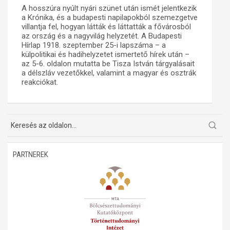
A hosszúra nyúlt nyári szünet után ismét jelentkezik
Műhelymunkák
a Krónika, és a budapesti napilapokból szemezgetve
villantja fel, hogyan látták és láttatták a fővárosból
az ország és a nagyvilág helyzetét. A Budapesti
Hírlap 1918. szeptember 25-i lapszáma – a
külpolitikai és hadihelyzetet ismertető hírek után –
az 5-6. oldalon mutatta be Tisza István tárgyalásait
a délszláv vezetőkkel, valamint a magyar és osztrák
reakciókat.
PARTNEREK