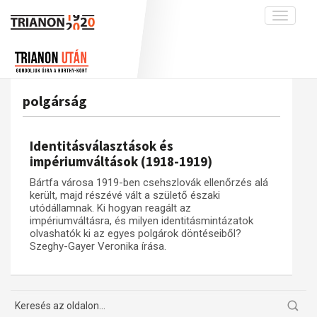
Toggle
navigati
Projekt
Rólunk
Előzmények
Hírek
A kutatócsoport működéséről
Nemzetközi kontextus: iratok és
polgárság
interpretációk
Blog
Munkatársaink
Az összeomlás és a magyar társadalom
Krónika
Identitásválasztások és
A békerendszer megszilárdulása
Galéria
impériumváltások (1918-1919)
Utókor és emlékezet
Adatbázis
Bártfa városa 1919-ben csehszlovák ellenőrzés alá
került, majd részévé vált a születő északi
Visszhang
Emlékművek (feltöltés alatt)
utódállamnak. Ki hogyan reagált az
impériumváltásra, és milyen identitásmintázatok
Publikációk
Menekültek
olvashatók ki az egyes polgárok döntéseiből?
Kapcsolat
Szeghy-Gayer Veronika írása.
Trianon-kommentár
Dokumentumok
A trianoni szerződés