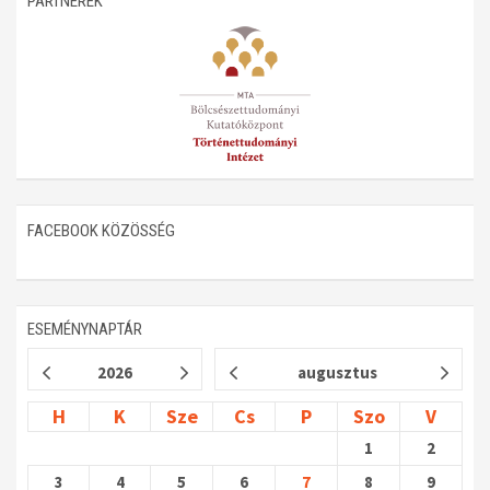
PARTNEREK
Műhelymunkák
FACEBOOK KÖZÖSSÉG
ESEMÉNYNAPTÁR
2026
augusztus
H
K
Sze
Cs
P
Szo
V
1
2
3
4
5
6
7
8
9