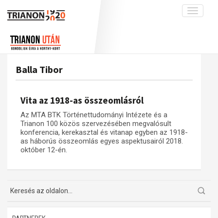
Toggle
navigati
Projekt
Rólunk
Előzmények
Hírek
A kutatócsoport működéséről
Nemzetközi kontextus: iratok és
Balla Tibor
interpretációk
Blog
Munkatársaink
Az összeomlás és a magyar társadalom
Krónika
Vita az 1918-as összeomlásról
A békerendszer megszilárdulása
Galéria
Az MTA BTK Történettudományi Intézete és a
Utókor és emlékezet
Adatbázis
Trianon 100 közös szervezésében megvalósult
konferencia, kerekasztal és vitanap egyben az 1918-
Visszhang
Emlékművek (feltöltés alatt)
as háborús összeomlás egyes aspektusairól 2018.
október 12-én.
Publikációk
Menekültek
Kapcsolat
Trianon-kommentár
Dokumentumok
A trianoni szerződés