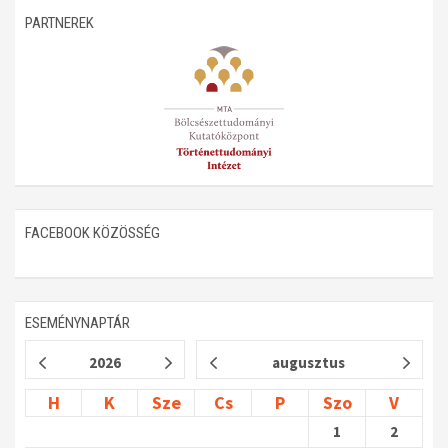
PARTNEREK
Műhelymunkák
FACEBOOK KÖZÖSSÉG
ESEMÉNYNAPTÁR
2026
augusztus
H
K
Sze
Cs
P
Szo
V
1
2