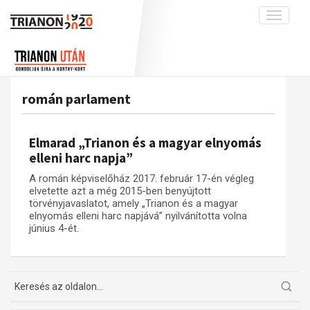
Toggle
navigati
Projekt
Rólunk
Előzmények
Hírek
A kutatócsoport működéséről
Nemzetközi kontextus: iratok és
román parlament
interpretációk
Blog
Munkatársaink
Az összeomlás és a magyar társadalom
Krónika
Elmarad „Trianon és a magyar elnyomás
A békerendszer megszilárdulása
Galéria
elleni harc napja”
Utókor és emlékezet
Adatbázis
A román képviselőház 2017. február 17-én végleg
elvetette azt a még 2015-ben benyújtott
Visszhang
Emlékművek (feltöltés alatt)
törvényjavaslatot, amely „Trianon és a magyar
elnyomás elleni harc napjává” nyilvánította volna
Publikációk
Menekültek
június 4-ét.
Kapcsolat
Trianon-kommentár
Dokumentumok
A trianoni szerződés