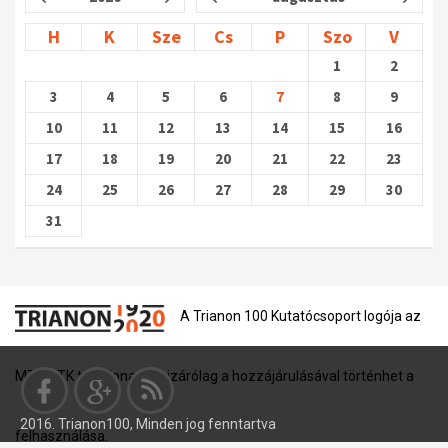
H
K
Sze
Cs
P
Szo
V
1
2
3
4
5
6
7
8
9
10
11
12
13
14
15
16
17
18
19
20
21
22
23
24
25
26
27
28
29
30
31
A Trianon 100 Kutatócsoport logója az
MTA BTK tulajdona, és kizárólag a hozzájárulásával történhet a
2016. Trianon100, Minden jog fenntartva
felhasználása.