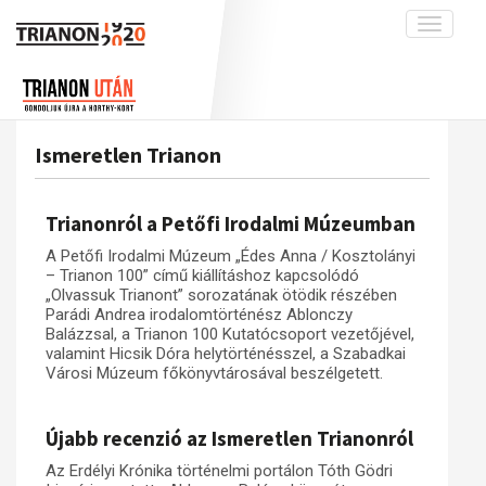
Toggle
navigati
Projekt
Rólunk
Előzmények
Hírek
A kutatócsoport működéséről
Nemzetközi kontextus: iratok és
Ismeretlen Trianon
interpretációk
Blog
Munkatársaink
Az összeomlás és a magyar társadalom
Krónika
Trianonról a Petőfi Irodalmi Múzeumban
A békerendszer megszilárdulása
Galéria
A Petőfi Irodalmi Múzeum „Édes Anna / Kosztolányi
Utókor és emlékezet
Adatbázis
– Trianon 100” című kiállításhoz kapcsolódó
„Olvassuk Trianont” sorozatának ötödik részében
Visszhang
Emlékművek (feltöltés alatt)
Parádi Andrea irodalomtörténész Ablonczy
Balázzsal, a Trianon 100 Kutatócsoport vezetőjével,
Publikációk
Menekültek
valamint Hicsik Dóra helytörténésszel, a Szabadkai
Városi Múzeum főkönyvtárosával beszélgetett.
Kapcsolat
Trianon-kommentár
Újabb recenzió az Ismeretlen Trianonról
Dokumentumok
Az Erdélyi Krónika történelmi portálon Tóth Gödri
A trianoni szerződés