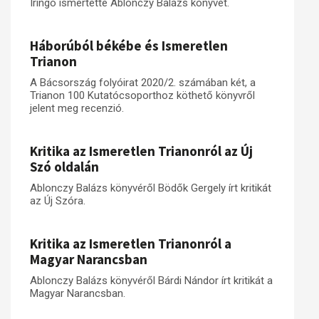
Iringó ismertette Ablonczy Balázs könyvét.
Műhelymunkák
Háborúból békébe és Ismeretlen
Trianon
A Bácsország folyóirat 2020/2. számában két, a
Trianon 100 Kutatócsoporthoz köthető könyvről
jelent meg recenzió.
Kritika az Ismeretlen Trianonról az Új
Szó oldalán
Ablonczy Balázs könyvéről Bödők Gergely írt kritikát
az Új Szóra.
Kritika az Ismeretlen Trianonról a
Magyar Narancsban
Ablonczy Balázs könyvéről Bárdi Nándor írt kritikát a
Magyar Narancsban.