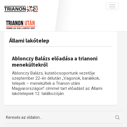
Toggle
navigati
Projekt
Rólunk
Előzmények
Hírek
A kutatócsoport működéséről
Nemzetközi kontextus: iratok és
Állami lakótelep
interpretációk
Blog
Munkatársaink
Az összeomlás és a magyar társadalom
Krónika
Ablonczy Balázs előadása a trianoni
A békerendszer megszilárdulása
Galéria
menekültekről
Utókor és emlékezet
Adatbázis
Ablonczy Balázs, kutatócsoportunk vezetője
szeptember 22-én délután „Vagonok, barakkok,
Visszhang
Emlékművek (feltöltés alatt)
telepek – menekültek a Trianon utáni
Magyarországon” címmel tart előadást az Állami
Publikációk
Menekültek
lakótelepiek 12. találkozóján.
Kapcsolat
Trianon-kommentár
Dokumentumok
A trianoni szerződés