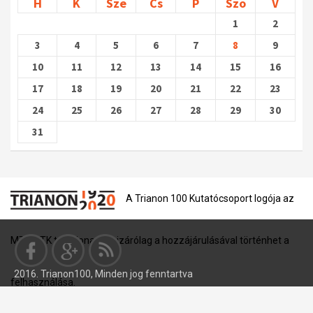
H
K
Sze
Cs
P
Szo
V
1
2
3
4
5
6
7
8
9
10
11
12
13
14
15
16
17
18
19
20
21
22
23
24
25
26
27
28
29
30
31
A Trianon 100 Kutatócsoport logója az
MTA BTK tulajdona, és kizárólag a hozzájárulásával történhet a
2016. Trianon100, Minden jog fenntartva
felhasználása.