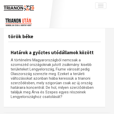
Toggle
navigati
Projekt
Rólunk
Előzmények
Hírek
A kutatócsoport működéséről
Nemzetközi kontextus: iratok és
török béke
interpretációk
Blog
Munkatársaink
Az összeomlás és a magyar társadalom
Krónika
Határok a győztes utódállamok között
A békerendszer megszilárdulása
Galéria
A történelmi Magyarországból nemcsak a
Utókor és emlékezet
Adatbázis
szomszéd országoknak jutott zsákmány: kisebb
területeket Lengyelország, Fiume városát pedig
Visszhang
Emlékművek (feltöltés alatt)
Olaszország szerezte meg. Ezeket a területi
változásokat azonban hiába keressük a trianoni
Publikációk
Menekültek
szerződésben, mely szigorúan csak az új ország
határaira koncentrál. De hol, milyen szerződésben
Kapcsolat
találjuk meg Árva és Szepes egyes részeinek
Trianon-kommentár
Lengyelországhoz csatolását?
Dokumentumok
A trianoni szerződés