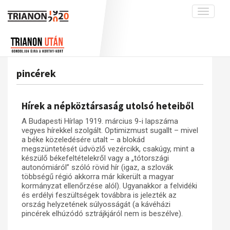
Toggle
navigati
Projekt
Rólunk
Előzmények
Hírek
A kutatócsoport működéséről
Nemzetközi kontextus: iratok és
pincérek
interpretációk
Blog
Munkatársaink
Az összeomlás és a magyar társadalom
Krónika
Hírek a népköztársaság utolsó heteiből
A békerendszer megszilárdulása
Galéria
A Budapesti Hírlap 1919. március 9-i lapszáma
Utókor és emlékezet
Adatbázis
vegyes hírekkel szolgált. Optimizmust sugallt – mivel
a béke közeledésére utalt – a blokád
Visszhang
Emlékművek (feltöltés alatt)
megszüntetését üdvözlő vezércikk, csakúgy, mint a
készülő békefeltételekről vagy a „tótországi
Publikációk
Menekültek
autonómiáról” szóló rövid hír (igaz, a szlovák
többségű régió akkorra már kikerült a magyar
Kapcsolat
kormányzat ellenőrzése alól). Ugyanakkor a felvidéki
Trianon-kommentár
és erdélyi feszültségek továbbra is jelezték az
ország helyzetének súlyosságát (a kávéházi
Dokumentumok
pincérek elhúzódó sztrájkjáról nem is beszélve).
A trianoni szerződés