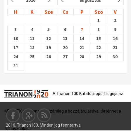
2026
augusztus
H
K
Sze
Cs
P
Szo
V
1
2
3
4
5
6
7
8
9
10
11
12
13
14
15
16
17
18
19
20
21
22
23
24
25
26
27
28
29
30
31
A Trianon 100 Kutatócsoport logója az
MTA BTK tulajdona, és kizárólag a hozzájárulásával történhet a
2016. Trianon100, Minden jog fenntartva
felhasználása.