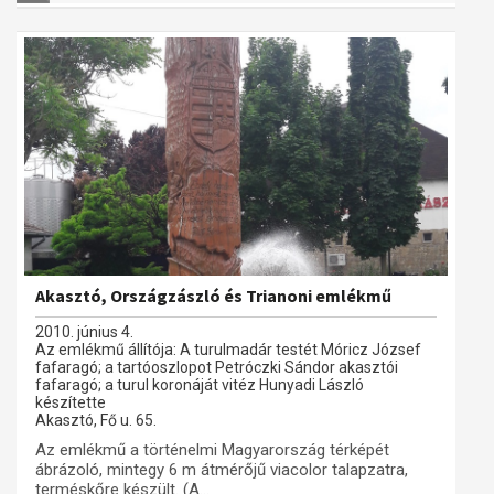
Akasztó, Országzászló és Trianoni emlékmű
2010. június 4.
Az emlékmű állítója: A turulmadár testét Móricz József
fafaragó; a tartóoszlopot Petróczki Sándor akasztói
fafaragó; a turul koronáját vitéz Hunyadi László
készítette
Akasztó, Fő u. 65.
Az emlékmű a történelmi Magyarország térképét
ábrázoló, mintegy 6 m átmérőjű viacolor talapzatra,
terméskőre készült. (A...