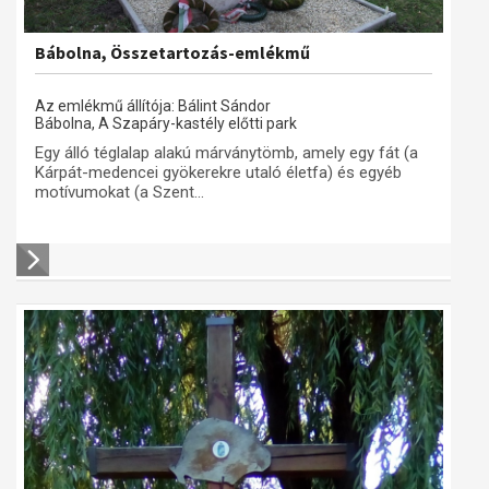
Bábolna, Összetartozás-emlékmű
Az emlékmű állítója: Bálint Sándor
Bábolna, A Szapáry-kastély előtti park
Egy álló téglalap alakú márványtömb, amely egy fát (a
Kárpát-medencei gyökerekre utaló életfa) és egyéb
motívumokat (a Szent...