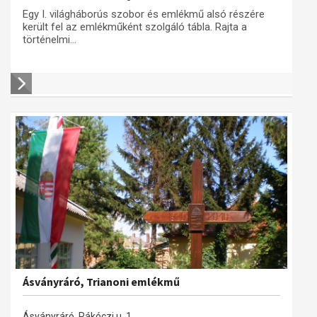
Egy I. világháborús szobor és emlékmű alsó részére
került fel az emlékműként szolgáló tábla. Rajta a
történelmi...
Ásványráró, Trianoni emlékmű
Ásványráró, Rákóczi u. 1.