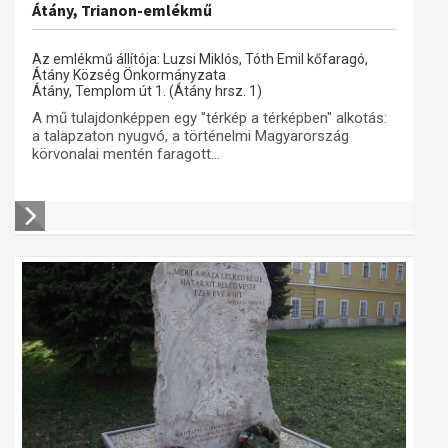
Átány, Trianon-emlékmű
Az emlékmű állítója: Luzsi Miklós, Tóth Emil kőfaragó,
Átány Község Önkormányzata
Átány, Templom út 1. (Átány hrsz. 1)
A mű tulajdonképpen egy "térkép a térképben" alkotás:
a talapzaton nyugvó, a történelmi Magyarország
körvonalai mentén faragott...