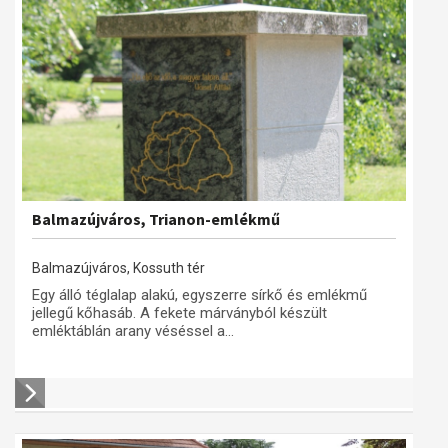
Balmazújváros, Trianon-emlékmű
Balmazújváros, Kossuth tér
Egy álló téglalap alakú, egyszerre sírkő és emlékmű
jellegű kőhasáb. A fekete márványból készült
emléktáblán arany véséssel a...