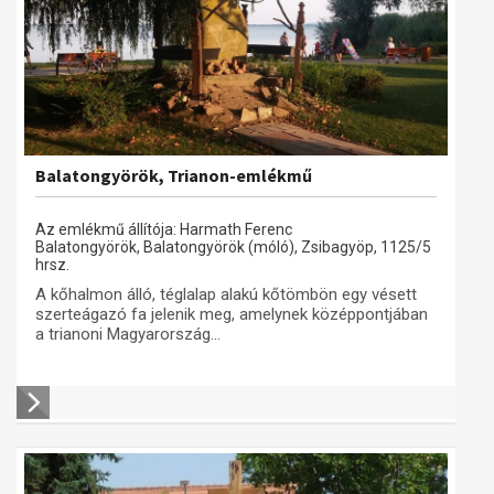
Balatongyörök, Trianon-emlékmű
Az emlékmű állítója: Harmath Ferenc
Balatongyörök, Balatongyörök (móló), Zsibagyöp, 1125/5
hrsz.
A kőhalmon álló, téglalap alakú kőtömbön egy vésett
szerteágazó fa jelenik meg, amelynek középpontjában
a trianoni Magyarország...