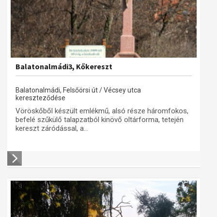
Balatonalmádi3, Kőkereszt
Balatonalmádi, Felsőörsi út / Vécsey utca
kereszteződése
Vöröskőből készült emlékmű, alsó része háromfokos,
befelé szűkülő talapzatból kinövő oltárforma, tetején
kereszt záródással, a...