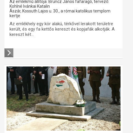
Az emlékmű állítója: Bruncz János fafaragó, tervező:
Kohlné Ivánkai Katalin
Ászár, Kossuth Lajos u. 30., a római katolikus templom
kertje
Az emlékhely egy kör alakú, térkővel lerakott területre
került, és egy fa kettős kereszt és kopjafák alkotják. A
kereszt két...