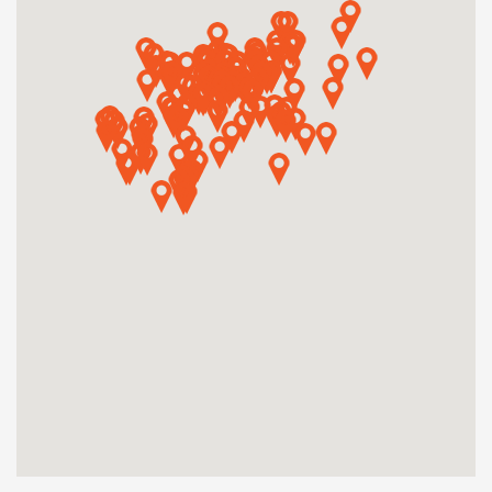
Műhelymunkák