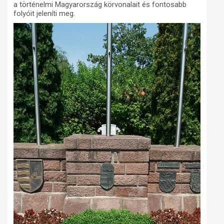
a történelmi Magyarország körvonalait és fontosabb
folyóit jeleníti meg.