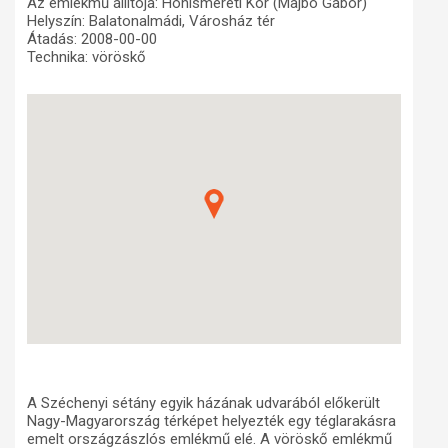
Az emlékmű állítója: Honismereti Kör (Majbó Gábor)
Helyszín: Balatonalmádi, Városház tér
Műhelymunkák
Átadás: 2008-00-00
Technika: vöröskő
A Széchenyi sétány egyik házának udvarából előkerült
Nagy-Magyarország térképet helyezték egy téglarakásra
emelt országzászlós emlékmű elé. A vöröskő emlékmű