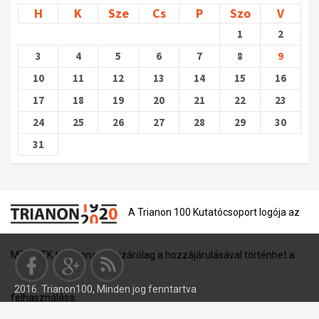
H
K
Sze
Cs
P
Szo
V
1
2
3
4
5
6
7
8
9
10
11
12
13
14
15
16
17
18
19
20
21
22
23
24
25
26
27
28
29
30
31
A Trianon 100 Kutatócsoport logója az
MTA BTK tulajdona, és kizárólag a hozzájárulásával történhet a
2016. Trianon100, Minden jog fenntartva
felhasználása.