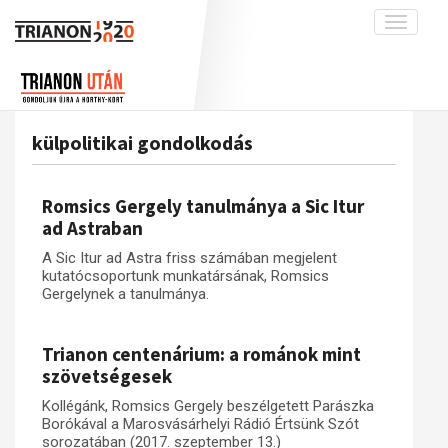
Toggle
navigati
Projekt
Rólunk
Előzmények
Hírek
A kutatócsoport működéséről
Nemzetközi kontextus: iratok és
külpolitikai gondolkodás
interpretációk
Blog
Munkatársaink
Az összeomlás és a magyar társadalom
Krónika
Romsics Gergely tanulmánya a Sic Itur
A békerendszer megszilárdulása
Galéria
ad Astraban
Utókor és emlékezet
Adatbázis
A Sic Itur ad Astra friss számában megjelent
kutatócsoportunk munkatársának, Romsics
Visszhang
Emlékművek (feltöltés alatt)
Gergelynek a tanulmánya.
Publikációk
Menekültek
Kapcsolat
Trianon centenárium: a románok mint
szövetségesek
Trianon-kommentár
Kollégánk, Romsics Gergely beszélgetett Parászka
Dokumentumok
Borókával a Marosvásárhelyi Rádió Értsünk Szót
sorozatában (2017. szeptember 13.)
A trianoni szerződés