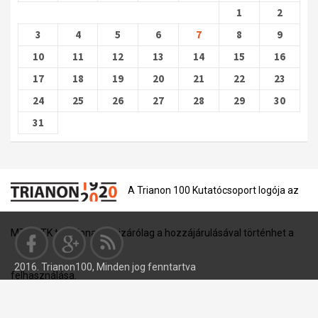
1
2
3
4
5
6
7
8
9
10
11
12
13
14
15
16
17
18
19
20
21
22
23
24
25
26
27
28
29
30
31
A Trianon 100 Kutatócsoport logója az
MTA BTK tulajdona, és kizárólag a hozzájárulásával történhet a
2016. Trianon100, Minden jog fenntartva
felhasználása.