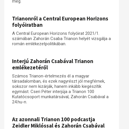
meg.
Trianonról a Central European Horizons
folyóiratban
A Central European Horizons folyóirat 2021/1.
számában Zahorán Csaba Trianon helyét vizsgálja a
román emlékezetpolitikában.
Interjú Zahorán Csabával Trianon
emlékezetéről
Számos Trianon-értelmezés él a magyar
társadalomban, és ezek nagyrészt jól megférnek,
sokszor nem kizárják, hanem inkább kiegészítik
egymást. Cseri Péter interjúja a Trianon 100
Kutatócsoport munkatársával, Zahorán Csabával a
24.hu-n.
Az azonnali Trianon 100 podcastja
Zeidler Miklóssal és Zahorán Csabával