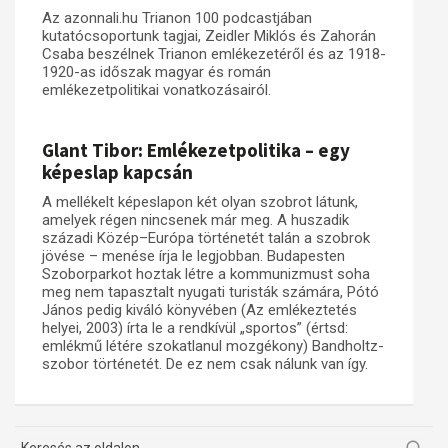
Az azonnali.hu Trianon 100 podcastjában
kutatócsoportunk tagjai, Zeidler Miklós és Zahorán
Csaba beszélnek Trianon emlékezetéről és az 1918-
1920-as időszak magyar és román
emlékezetpolitikai vonatkozásairól.
Glant Tibor: Emlékezetpolitika – egy
képeslap kapcsán
A mellékelt képeslapon két olyan szobrot látunk,
amelyek régen nincsenek már meg. A huszadik
századi Közép–Európa történetét talán a szobrok
jövése – menése írja le legjobban. Budapesten
Szoborparkot hoztak létre a kommunizmust soha
meg nem tapasztalt nyugati turisták számára, Pótó
János pedig kiváló könyvében (Az emlékeztetés
helyei, 2003) írta le a rendkívül „sportos” (értsd:
emlékmű létére szokatlanul mozgékony) Bandholtz-
szobor történetét. De ez nem csak nálunk van így.