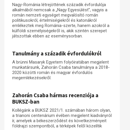
Nagy-Románia létrejöttének századik évfordulója
Műhelymunkák
alkalmából nemcsak a „Nagy Egyesülést”, vagyis a
román nemzeti egységet megvalósító román
politikusokról, értelmiségiekről és katonákról
emlékeztek meg Románia-szerte, hanem azokról a
külföldi személyiségekről is, akik szintén szerepet
játszottak ebben az eseménysorban.
Tanulmány a századik évfordulókról
A brünni Masaryk Egyetem folyóiratában megjelent
munkatársunk, Zahorán Csaba tanulmánya a 2018-
2020 közötti román és magyar évfordulós
megemlékezésekről.
Zahorán Csaba hármas recenziója a
BUKSZ-ban
Kollégánk a BUKSZ 2021/1. számában három olyan,
a trianoni centenárium évében megjelent kiadványról
ír, amelyek a békeszerződést és következményeit
földrajzi szempontból, a térképek felől közelítik