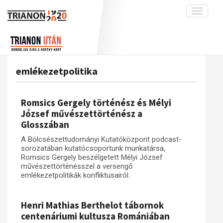
Toggle
navigati
Projekt
Rólunk
Előzmények
Hírek
A kutatócsoport működéséről
Nemzetközi kontextus: iratok és
emlékezetpolitika
interpretációk
Blog
Munkatársaink
Az összeomlás és a magyar társadalom
Krónika
Romsics Gergely történész és Mélyi
A békerendszer megszilárdulása
Galéria
József művészettörténész a
Glosszában
Utókor és emlékezet
Adatbázis
A Bölcsészettudományi Kutatóközpont podcast-
Visszhang
Emlékművek (feltöltés alatt)
sorozatában kutatócsoportunk munkatársa,
Publikációk
Romsics Gergely beszélgetett Mélyi József
Menekültek
művészettörténésszel a versengő
Kapcsolat
emlékezetpolitikák konfliktusairól.
Trianon-kommentár
Henri Mathias Berthelot tábornok
Dokumentumok
centenáriumi kultusza Romániában
A trianoni szerződés