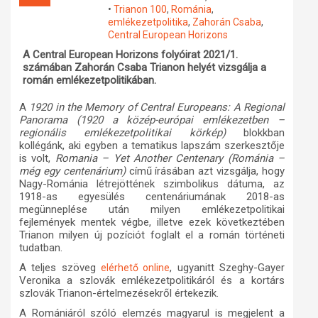
•
Trianon 100
,
Románia
,
Műhelymunkák
emlékezetpolitika
,
Zahorán Csaba
,
Central European Horizons
A Central European Horizons folyóirat 2021/1.
számában Zahorán Csaba Trianon helyét vizsgálja a
román emlékezetpolitikában.
A
1920 in the Memory of Central Europeans: A Regional
Panorama
(
1920 a közép-európai emlékezetben –
regionális emlékezetpolitikai körkép
)
blokkban
kollégánk, aki egyben a tematikus lapszám szerkesztője
is volt,
Romania – Yet Another Centenary (Románia –
még egy centenárium)
című írásában azt vizsgálja, hogy
Nagy-Románia létrejöttének szimbolikus dátuma, az
1918-as egyesülés centenáriumának 2018-as
megünneplése után milyen emlékezetpolitikai
fejlemények mentek végbe, illetve ezek következtében
Trianon milyen új pozíciót foglalt el a román történeti
tudatban.
A teljes szöveg
, ugyanitt Szeghy-Gayer
elérhető online
Veronika a szlovák emlékezetpolitikáról és a kortárs
szlovák Trianon-értelmezésekről értekezik.
A Romániáról szóló elemzés magyarul is megjelent a