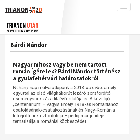
Toggle
navigati
Projekt
Rólunk
Előzmények
Hírek
A kutatócsoport működéséről
Nemzetközi kontextus: iratok és
Bárdi Nándor
interpretációk
Blog
Munkatársaink
Az összeomlás és a magyar társadalom
Krónika
Magyar mítosz vagy be nem tartott
A békerendszer megszilárdulása
Galéria
román ígéretek? Bárdi Nándor történész
a gyulafehérvári határozatokról
Utókor és emlékezet
Adatbázis
Néhány nap múlva átlépünk a 2018-as évbe, amely
Visszhang
Emlékművek (feltöltés alatt)
egyúttal az első világháborút lezáró sorsfordító
Publikációk
eseménysor századik évfordulója is. A közelgő
Menekültek
„centenárium” – vagyis Erdély 1918-as Romániához
Kapcsolat
csatolásának/csatlakozásának és Nagy-Románia
létrejöttének évfordulója – pedig már jó ideje
Trianon-kommentár
tematizálja a romániai közbeszédet.
Dokumentumok
A trianoni szerződés