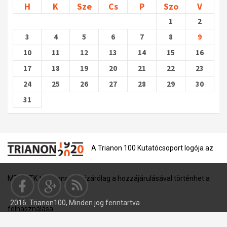
H
K
Sze
Cs
P
Szo
V
1
2
3
4
5
6
7
8
9
10
11
12
13
14
15
16
17
18
19
20
21
22
23
24
25
26
27
28
29
30
31
A Trianon 100 Kutatócsoport logója az
MTA BTK tulajdona, és kizárólag a hozzájárulásával történhet a
2016. Trianon100, Minden jog fenntartva
felhasználása.