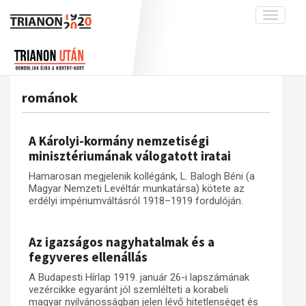
Toggle
navigati
Projekt
Rólunk
Előzmények
Hírek
A kutatócsoport működéséről
Nemzetközi kontextus: iratok és
románok
interpretációk
Blog
Munkatársaink
Az összeomlás és a magyar társadalom
Krónika
A Károlyi-kormány nemzetiségi
A békerendszer megszilárdulása
Galéria
minisztériumának válogatott iratai
Utókor és emlékezet
Adatbázis
Hamarosan megjelenik kollégánk, L. Balogh Béni (a
Magyar Nemzeti Levéltár munkatársa) kötete az
Visszhang
Emlékművek (feltöltés alatt)
erdélyi impériumváltásról 1918–1919 fordulóján.
Publikációk
Menekültek
Kapcsolat
Az igazságos nagyhatalmak és a
fegyveres ellenállás
Trianon-kommentár
A Budapesti Hírlap 1919. január 26-i lapszámának
Dokumentumok
vezércikke egyaránt jól szemlélteti a korabeli
magyar nyilvánosságban jelen lévő hitetlenséget és
A trianoni szerződés