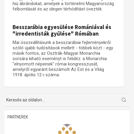
hiú ábrándokat, amelyek a történelmi Magyarország
felbomlását és az idegen térhódítást övezték.
Műhelymunkák
Besszarábia egyesülése Romániával és
"irredentisták gyűlése" Rómában
Mai összeállításunk a besszarábiai fejleményekről
szóló újabb tudósítások mellett - többek közt - egy
másik fontos, az Osztrák-Magyar Monarchia
sorsára kiható eseményt is felidéz: a Monarchia
"elnyomott népeinek" római kongresszusát,
amelyről egyaránt beszámolt Az Est és a Világ
1918. április 12-i száma.
PARTNEREK