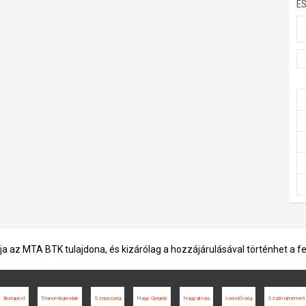
E
ja az MTA BTK tulajdona, és kizárólag a hozzájárulásával történhet a f
Budapest
Trianon-legendák
Szepesség
Nagy Gergely
Nagyalmás
csendőrség
Szatmárnémeti