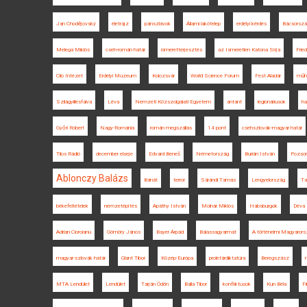
Jan Chodějovský
életrajz
pánszlávok
Állami lakótelep
erdélyi kérdés
Bácsorszá
Melega Miklós
cseh-román határ
ismeretterjesztés
az Ismeretlen Katona Sírja
Frie
Clio Intézet
Erdélyi Múzeum
Kolozsvár
World Science Forum
Fest Aladár
műhe
Szilágyillésfalva
Léva
Nemzeti Közszolgálati Egyetem
antant
legionáriusok
ha
Győri Róbert
Nagy-Románia
román megszállás
14 pont
csehszlovák-magyar határ
Tilos Rádió
december elseje
Edvard Beneš
Németország
Burián István
Pozso
Ablonczy Balázs
Bánát
terror
Sárándi Tamás
Lengyelország
Ta
békefeltételek
nemzetépítés
Apáthy István
Molnár Miklós
Habsburgok
Déva
Adrian Cioroianu
Gömöry János
Bayer Árpád
Balassagyarmat
A történelmi Magyarors
magyar-szlovák határ
Glant Tibor
Közép-Európa
proletárdiktatúra
Beregszász
MTA Lendület
Lendület
Tarján Ödön
Balla Tibor
konfliktusok
Kun Béla
F