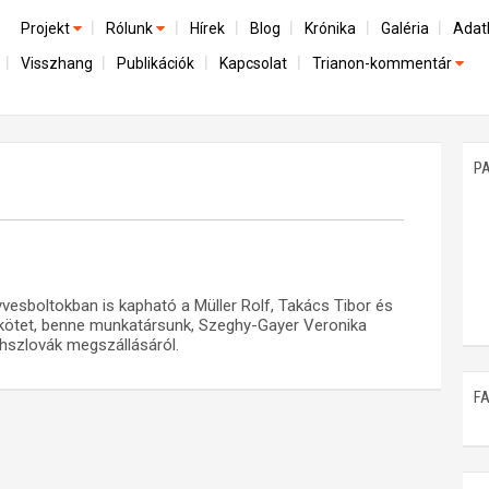
Projekt
Rólunk
Hírek
Blog
Krónika
Galéria
Adat
Visszhang
Publikációk
Kapcsolat
Trianon-kommentár
Előzmények
A kutatócsoport működéséről
Emlék
Dokumentumok
Nemzetközi kontextus: iratok és interpretációk
Munkatársaink
Mene
A trianoni szerződés
Az összeomlás és a magyar társadalom
P
Műhelymunkák
A békerendszer megszilárdulása
Utókor és emlékezet
yvesboltokban is kapható a Müller Rolf, Takács Tibor és
 kötet, benne munkatársunk, Szeghy-Gayer Veronika
sehszlovák megszállásáról.
F