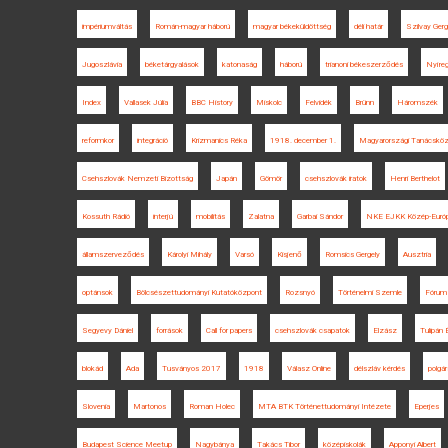
impériumváltás
Román-magyar háború
magyar békeküldöttség
déli határ
Szilvay Gerg
Jugoszlávia
béketárgyalások
katonaság
háború
trianoni békeszerződés
Nyíre
Index
Vallasek Júlia
BBC History
Miskolc
Felvidék
Brünn
Háromszék
reformkor
integráció
Krizmanics Réka
1918. december 1.
Magyarországi Tanácsköz
Csehszlovák Nemzeti Bizottság
Japán
Gömör
csehszlovák iratok
Henri Berthelot
Kossuth Rádió
interjú
mobilitás
Zalatna
Garbai Sándor
NKE EJKK Közép-Európ
államszerveződés
Károlyi Mihály
Varsó
Kisjenő
Romsics Gergely
Ausztria
optánsok
Bölcsészettudományi Kutatóközpont
Rozsnyó
Történelmi Szemle
Fórum
Segyevy Dániel
források
Call for papers
csehszlovák csapatok
Elzász
Tulipán 
blokád
Ada
Tusványos 2017
1918
Válasz Online
délszláv kérdés
polgá
Slovenia
Martonos
Roman Holec
MTA BTK Történettudományi Intézete
Eperjes
Budapest Science Meetup
Nagybánya
Takács Tibor
középiskolák
Apponyi Albert