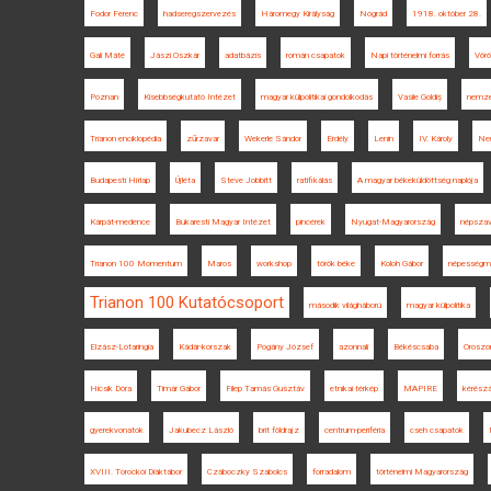
Fodor Ferenc
hadseregszervezés
Háromegy Királyság
Nógrád
1918. október 28.
Gali Máté
Jászi Oszkár
adatbázis
román csapatok
Napi történelmi forrás
Vörö
Poznan
Kisebbségkutató Intézet
magyar külpolitikai gondolkodás
Vasile Goldiș
nemze
Trianon enciklopédia
zűrzavar
Wekerle Sándor
Erdély
Lenin
IV. Károly
Neu
Budapesti Hírlap
Újléta
Steve Jobbitt
ratifikálás
A magyar békeküldöttség naplója
Kárpát-medence
Bukaresti Magyar Intézet
pincérek
Nyugat-Magyarország
népsza
Trianon 100 Momentum
Maros
workshop
török béke
Koloh Gábor
népességm
Trianon 100 Kutatócsoport
második világháború
magyar külpolitika
Elzász-Lotaringia
Kádár-korszak
Pogány József
azonnali
Békéscsaba
Oroszo
Hicsik Dóra
Timár Gábor
Filep Tamás Gusztáv
etnikai térkép
MAPIRE
kérészá
gyerekvonatok
Jakubecz László
brit földrajz
centrum-periféria
cseh csapatok
XVIII. Torockói Diáktábor
Czáboczky Szabolcs
forradalom
történelmi Magyarország