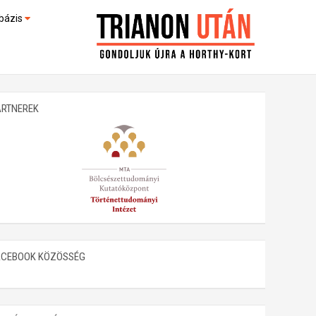
bázis
művek (feltöltés alatt)
kültek
ARTNEREK
ACEBOOK KÖZÖSSÉG