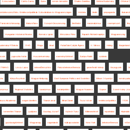
Szászsebes
Csinta Samu
Duna
román támadás
Charles Daniélou
történettudomány
Ottokar C
anoni békeszerződés. Emlékezetpolitikák Szlovákiában és Magyarországon
História
Berlin
propaganda
Bukares
Tanácsköztársaság
Balázsfalva
Szovjet-Oroszország
Berthelot
nacionalizmus
csempészet
Bo
Hungarian Historical Review
Romsics Ignác
Mészáros Flóra
Rapaich Richárd naplója
Magyarország
tudományi Főiskola
1945
Prága
Arad
Patakfalvi-Czirják Ágnes
II. Vilmos
Hideg
Burgenland
zcsór
jugoszláv határ
Huszár-kormány
eseménytörténet
Európa Rádió
szobrok
STRANS
Lóczy Lajos
békeelőkészítés
Párizsi békekonferencia
georeferált térkép
Vix-jegyzék
D
che
Könyvfesztivál
Magyar Királyság
East European Politics and Societies
Wilson 14 pontja
román parl
ionizmus
Regional Statistics
turanizmus
határkijelölés
Magyar Narancs
Sopron
Szent-Ivány Józ
ányos Akadémia
wagon dwellers
Trianon árvái
Bihari Dániel
Tisza István
emlékezetpolitika
1938
Ismeretlen Trianon
Ljubljana
Gazdag József
Vojtech Tuka
Millerand-levél
repatriálás
Klubrádió
gazdaságtörténet
Magyarság
vagonlakók
külkapcsolatok
New York
békekonferencia
Infor