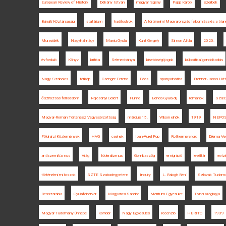
European Review of History
Dékány István
magyar regény
Papp Károly
szerbek
Bánáti Köztársaság
statárium
hadifoglyok
A történelmi Magyarország felbomlása és a tri
Muravidék
Nagyhalmágy
Maniu Gyula
Kunt Gergely
Simon Attila
2020.
évforduló
Könyv
kritika
Selmecbánya
kisebbségi jogok
külpolitikai gondolkodás
Nagy Szabolcs
térkép
Csenger Ferenc
Pécs
spanyolnátha
Brenner János Hit
őszirózsás forradalom
Rajcsányi Gellért
Fiume
Benda Gyula-díj
románok
Szás
Magyar-Román Történész Vegyesbizottság
március 15.
Wilson elnök
1919
NEPO
Földrajzi Közlemények
HVG
csehek
Ioan-Aurel Pop
Rothermere lord
Dilema Ve
antiszemitizmus
Világ
föderalizmus
Gombaszög
emigráció
levéltár
reviz
történelmi mítoszok
SZTE Szabadegyetem
Inquiry
L. Balogh Béni
Szlovák Tudom
Besszarábia
Gyulafehérvár
Magyarosi Sándor
Meritum Egyesület
Tolnai Világlapja
Magyar Tudomány Ünnepe
Korridor
Nagy Egyesülés
recenzió
HERITO
1939