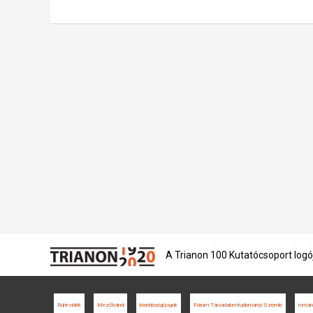
A Trianon 100 Kutatócsoport logó
Ruhr-vidék
Mezőbánd
kisebbségi jogok
Fórum Társadalomtudományi Szemle
román