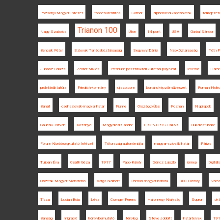
Pozsonyi Magyar Intézet
többes identitás
Gömör
diplomáciai kapcsolatok
térképzet
Trianon 100
Nagy Szabolcs
Úton
14 pont
USA
Garbai Sándor
Bencsik Péter
Szlovák Tanácsköztársaság
Segyevy Dániel
Népköztársaság
Tóth P
Juhász Balázs
Zeidler Miklós
Prémium posztdoktori kutatási pályázat
levéltár
Háro
proletárdiktatúra
Friedrich-kormány
ujszo.com
kortárs képzőművészet
Roman Hole
Bánát
csehszlovák-magyar határ
Fiume
Országgyűlés
Poznan
Napilapok
Gaucsík István
Rozsnyó
Magyarosi Sándor
ERC NEPOSTRANS
Bukaresti béke
Fórum Kisebbségkutató Intézet
Tótország autonómiája
magyar-szlovák határ
Párizs
Tulipán Éva
Csáth Géza
1917
Papp Károly
Göncz László
ünnep
Digitál
Osztrák-Magyar Monarchia
Varga Norbert
Román-magyar háború
BBC History
Vörö
Tisza
Lucian Boia
Léva
Csenger Ferenc
Háromegy Királyság
Sopron
ok
Bánság
migráció
könyvbemutató
tényleg
Steve Jobbitt
határtervek
191