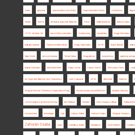
Index
pincérek
trianoni békeszerződés
Napi történelmi forrás
conference
Algy
Erdély
Róma
Amerikai Egyesült Államok
Varsó
Millerand-levél
Békéscsaba
1918. október 28.
breszt-litovszki béke
Szepesség
repatriálás
Nagy-Románia
külkapcsolatok
Trianon-emlékművek
Nagy Egyesülés
2018
Bayer Árpád
Balká
Rigó Máté
nemzeti ünnep
Timár Gábor
Nagyalmás
turanizmus
gabonacsemp
Adrian Cioroianu
békefeltételek
Papp István
Csinta Samu
Mészáros Flóra
Lind
Az Egyesült Államok útja Trianonhoz
cseh csapatok
2020
déli határ
Kisinyov
Magyar-Román Történész Vegyesbizottság
Közép-Európa Kutatóintézet
Bogdan Diaconu
szövetségközi antant-bizottság
brit földrajz
Korridor
New Europe College
Politikatört
összeomlás
kronológia
Iaşi
Válasz Online
Katona Csaba
Magyar Narancs
Zahorán Csaba
Ipoly
Katolikus Rádió
Budapest
Győri Róbert
mobilitá