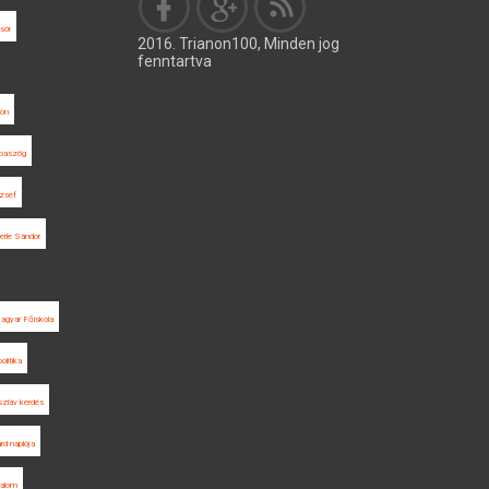
sór
2016. Trianon100, Minden jog
fenntartva
gon
baszög
zsef
rle Sándor
Magyar Főiskola
litika
szláv kérdés
rd naplója
dalom