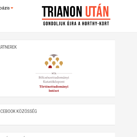
bázis
művek (feltöltés alatt)
kültek
ARTNEREK
ACEBOOK KÖZÖSSÉG