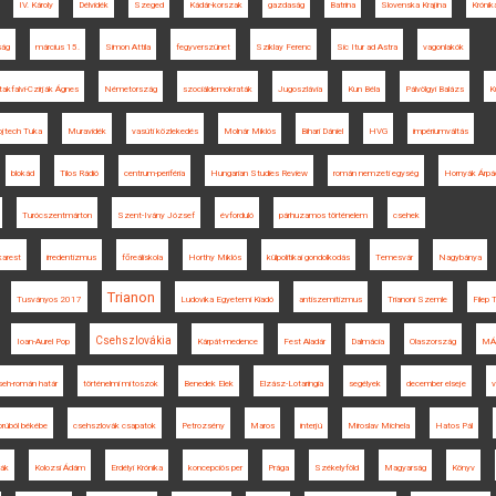
IV. Károly
Délvidék
Szeged
Kádár-korszak
gazdaság
Batrina
Slovenska Krajina
Krónik
ság
március 15.
Simon Attila
fegyverszünet
Sziklay Ferenc
Sic Itur ad Astra
vagonlakók
takfalvi-Czirják Ágnes
Németország
szociáldemokraták
Jugoszlávia
Kun Béla
Pálvölgyi Balázs
K
ojtech Tuka
Muravidék
vasúti közlekedés
Molnár Miklós
Bihari Dániel
HVG
impériumváltás
blokád
Tilos Rádió
centrum-periféria
Hungarian Studies Review
román nemzeti egység
Hornyák Árpá
Turócszentmárton
Szent-Ivány József
évforduló
párhuzamos történelem
csehek
karest
irredentizmus
főreáliskola
Horthy Miklós
külpolitikai gondolkodás
Temesvár
Nagybánya
Trianon
Tusványos 2017
Ludovika Egyetemi Kiadó
antiszemitizmus
Trianoni Szemle
Filep
Csehszlovákia
Ioan-Aurel Pop
Kárpát-medence
Fest Aladár
Dalmácia
Olaszország
MÁ
seh-román határ
történelmi mítoszok
Benedek Elek
Elzász-Lotaringia
segélyek
december elseje
v
rúból békébe
csehszlovák csapatok
Petrozsény
Maros
interjú
Miroslav Michela
Hatos Pál
yák
Kolozsi Ádám
Erdélyi Krónika
koncepciós per
Prága
Székelyföld
Magyarság
Könyv