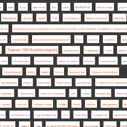
konferencia
ek
Berlin
Az Est
Mikeszásza
WWI
térkép
Romsics Gergely
Szászc
állampolgárság
zűrzavar
áruhiány
1918
Szatmárnémeti
Földrajzi Közlemények
Balázsfalva
éter Pál
A történelmi Magyarország felbomlása és a trianoni békeszerződés. Emlékezetpolitikák Szlovákiában és Magyarorszá
mszék
Szilvay Gergely
Bölcsészettudományi Kutatóközpont
2020.
leszerelés
mandiner.hu
Gom
Trianon 100 Kutatócsoport
c
tanulmánykötet
Nagyhalmágy
Losonc
Mélyi Jó
tótok
Krizmanics Réka
eseménytörténet
Trianon 100 Rubicon
reformkor
Huszár-kormány
Weke
Zempléni-hegység
Miskolc
Bulgária
Tornova
spai egyezmény
Hungarian Historical Review
béketárgyalások
refugees
Trianon árvái
Fórum Intézet
Horvátország
II. Rákóczi Ferenc Kárpátaljai 
is Legendárium
Sárándi Tamás
Trianon 100 Momentum
Lenin
Szibéria
Franciaország
emlékezetpo
s Hadsereg
Felsőszék
Történelmi Szemle
Lendület
Nógrád
Gali Máté
Balassagyarmat
dél
tatás
csehszlovakizmus
Nagy Imre Alapítvány
1914
Tarján Ödön
Csunderlik Péter
Rapaich Richá
8. október 30.
Ljubljana
Regio
A magyar békeküldöttség naplója
nemzetiségek
emlékezet
forra