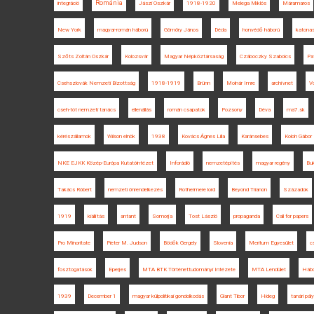
Románia
integráció
Jászi Oszkár
1918-1920
Melega Miklós
Máramaros
New York
magyar-román háború
Gömöry János
Déda
honvédő háború
katona
Szőts Zoltán Oszkár
Kolozsvár
Magyar Népköztársaság
Czáboczky Szabolcs
Pa
Csehszlovák Nemzeti Bizottság
1918-1919
Brünn
Molnár Imre
archívnet
V
cseh-tót nemzeti tanács
ellenállás
román csapatok
Pozsony
Déva
ma7.sk
kérészállamok
Wilson elnök
1938
Kovács Ágnes Lilla
Karánsebes
Koloh Gábor
NKE EJKK Közép-Európa Kutatóintézet
Inforádió
nemzetépítés
magyar regény
Bu
Takács Róbert
nemzeti önrendelkezés
Rothermere lord
Beyond Trianon
Századok
1919
kiállítás
antant
Somorja
Tost László
propaganda
Call for papers
Pro Minoritate
Pieter M. Judson
Bödők Gergely
Slovenia
Meritum Egyesület
c
fosztogatások
Eperjes
MTA BTK Történettudományi Intézete
MTA Lendület
Hábo
1939
December 1
magyar külpolitikai gondolkodás
Glant Tibor
Hideg
tanári pál