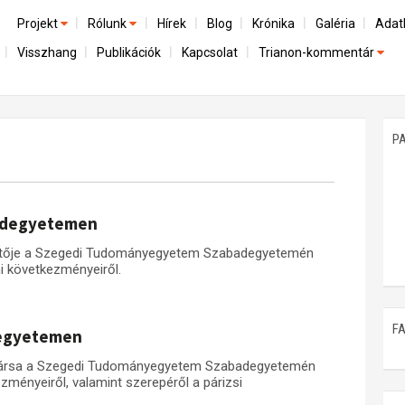
Projekt
Rólunk
Hírek
Blog
Krónika
Galéria
Adat
Visszhang
Publikációk
Kapcsolat
Trianon-kommentár
Előzmények
A kutatócsoport működéséről
Emlék
Dokumentumok
Nemzetközi kontextus: iratok és interpretációk
Munkatársaink
Mene
A trianoni szerződés
Az összeomlás és a magyar társadalom
P
Műhelymunkák
A békerendszer megszilárdulása
Utókor és emlékezet
badegyetemen
zetője a Szegedi Tudományegyetem Szabadegyetemén
i következményeiről.
F
degyetemen
atársa a Szegedi Tudományegyetem Szabadegyetemén
ményeiről, valamint szerepéről a párizsi