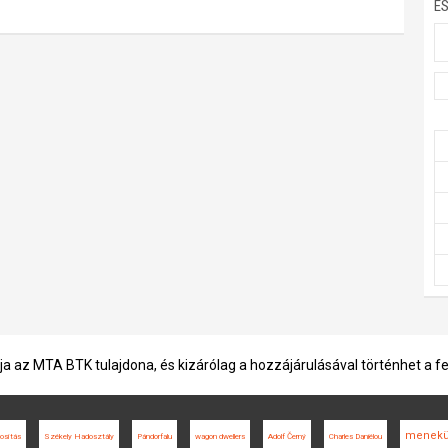
E
ja az MTA BTK tulajdona, és kizárólag a hozzájárulásával történhet a f
menekü
osítás
Székely Hadosztály
Pándorfalu
wagon dwellers
Adolf Černý
Charles Daniélou