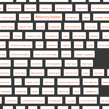
ógy
Benda Gyula-díj
Pátria Rádió
Nagybarcsa
demarkációs vonal
Trianon arcai
az Ismeretlen Katon
Ablonczy Balázs
NEPOSTRANS
áttelepültek
közélelmezés
Balkán
Ismeretlen Triano
Révész Tamás
Ottokar Czernin
azonnali
középiskolák
Nemzeti Kincstár
Lóczy Lajos
Besszará
n-félsziget
Múlt-kor
Jakubecz László
Gyulafehérvár
Japán
Dél-Szlovákia
ratifikálás
1921
észet
Habsburg Ottó Alapítvány
Inquiry
műhelyvita
emigráció
recenzió
Neuilly
Oroszország
er Béla
őszirózsás forradalom
Trianon 100 MTA-Lendület
HERITO
Collegium Hungaricum
Felsőmoécs
Edvard Beneš
Hicsik Dóra
román népgyűlés
Deák Ferenc
Maniu Gyula
Finnország
Katona Kinga
Állami lakótelep
hétköznapok
Könyvfesztivál
Smuts
Egry Gábor
éneti Intézet
1916
Pogány József
Népszava
Történeti Magyarország
olasz diplomácia
Regiona
népfelkelők
konfliktusok
határok
Tóth István
Bajorország
Zenta
Szilágyillésfalva
s
Szászváros
Central European Horizons
Schmidt Anikó
Szlovákia
Jeszenszky Géza
Rajcsányi 