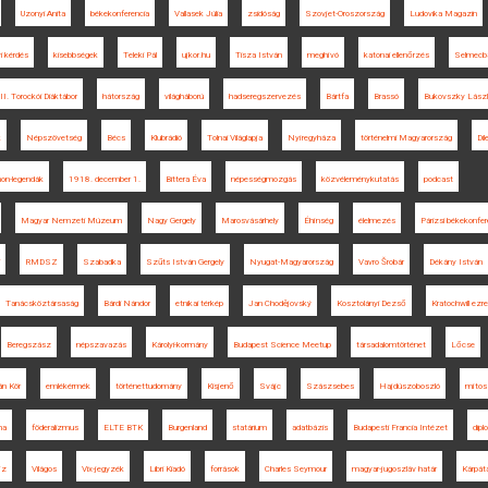
Uzonyi Anita
békekonferencia
Vallasek Júlia
zsidóság
Szovjet-Oroszország
Ludovika Magazin
yi kérdés
kisebbségek
Teleki Pál
ujkor.hu
Tisza István
meghívó
katonai ellenőrzés
Selmecb
II. Torockói Diáktábor
hátország
világháború
hadseregszervezés
Bártfa
Brassó
Bukovszky Lász
k
Népszövetség
Bécs
Klubrádió
Tolnai Világlapja
Nyíregyháza
történelmi Magyarország
Di
non-legendák
1918. december 1.
Bittera Éva
népességmozgás
közvéleménykutatás
podcast
Magyar Nemzeti Múzeum
Nagy Gergely
Marosvásárhely
Éhínség
élelmezés
Párizsi békekonfer
RMDSZ
Szabadka
Szűts István Gergely
Nyugat-Magyarország
Vavro Šrobár
Dékány István
Tanácsköztársaság
Bárdi Nándor
etnikai térkép
Jan Chodějovský
Kosztolányi Dezső
Kratochwill ezr
Beregszász
népszavazás
Károlyi-kormány
Budapest Science Meetup
társadalomtörténet
Lőcse
án Kör
emlékérmék
történettudomány
Kisjenő
Svájc
Szászsebes
Hajdúszoboszló
mítos
ha
föderalizmus
ELTE BTK
Burgenland
statárium
adatbázis
Budapesti Francia Intézet
dipl
jz
Világos
Vix-jegyzék
Libri Kiadó
források
Charles Seymour
magyar-jugoszláv határ
Kárpáta