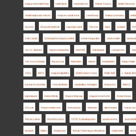
magyar békeküldöttség
hadifoglyok
nacionalizmus
Heilauf Zsuzsa
Erdélyi Múzeum
Kisebbségkutató Intézet
magyar-osztrák határ
csendőrség
Marius Cosmeanu
erdél
Ausztria
Központi hatalmak
jugoszláv határ
Törcsvár
terror
szobrok
XVI
Tóth László
Győri Egyházmegyei Levéltár
román megszállás
Lendva-vidék
optánso
Ion. I.C. Brătianu
Trianon enciklopédia
MAPIRE
Habsburgok
csempészet
Tria
100 éves évforduló
Bácsország
török béke
háború
határkijelölés
Európa Rádió
24.hu
BBTE
magyar külpolitika
World Science Forum
Müller Rolf
L. Balogh Béni
katonai összeomlás
Henri Berthelot
szimbolikus térfoglalás
Marosvécs
BUKSZ
legionáriusok
Károlyi Mihály
Magyar Királyság
magyar-román határ
Közép-Európa
Erőszak
Trianon emlékezete
bolsevizmus
München
államfordulat
Hajnal Istv
Romsics Ignác
békeelőkészítés
SZTE Szabadegyetem
gyerekvonatok
spanyolnát
románok
kritika
Mackensen
Román Tudományos Akadémia
szerb iratok
életra