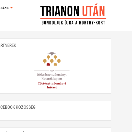
bázis
művek (feltöltés alatt)
kültek
ARTNEREK
ACEBOOK KÖZÖSSÉG