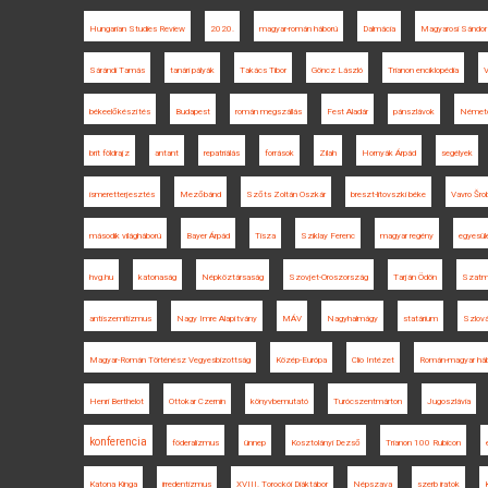
Hungarian Studies Review
2020.
magyar-román háború
Dalmácia
Magyarosi Sándor
Sárándi Tamás
tanári pályák
Takács Tibor
Göncz László
Trianon enciklopédia
V
békeelőkészítés
Budapest
román megszállás
Fest Aladár
pánszlávok
Német
brit földrajz
antant
repatriálás
források
Zilah
Hornyák Árpád
segélyek
ismeretterjesztés
Mezőbánd
Szőts Zoltán Oszkár
breszt-litovszki béke
Vavro Šro
második világháború
Bayer Árpád
Tisza
Sziklay Ferenc
magyar regény
egyesül
hvg.hu
katonaság
Népköztársaság
Szovjet-Oroszország
Tarján Ödön
Szatm
antiszemitizmus
Nagy Imre Alapítvány
MÁV
Nagyhalmágy
statárium
Szlov
Magyar-Román Történész Vegyesbizottság
Közép-Európa
Clio Intézet
Román-magyar há
Henri Berthelot
Ottokar Czernin
könyvbemutató
Turócszentmárton
Jugoszlávia
konferencia
föderalizmus
ünnep
Kosztolányi Dezső
Trianon 100 Rubicon
Katona Kinga
irredentizmus
XVIII. Torockói Diáktábor
Népszava
szerb iratok