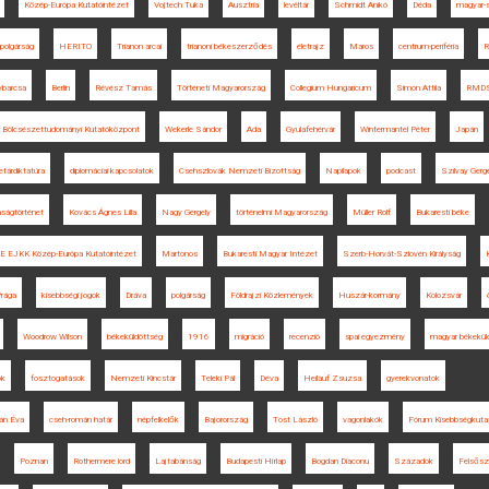
Közép-Európa Kutatóintézet
Vojtech Tuka
Ausztria
levéltár
Schmidt Anikó
Déda
magyar-s
mpolgárság
HERITO
Trianon arcai
trianoni békeszerződés
életrajz
Maros
centrum-periféria
R
barcsa
Berlin
Révész Tamás
Történeti Magyarország
Collegium Hungaricum
Simon Attila
RMD
Bölcsészettudományi Kutatóközpont
Wekerle Sándor
Ada
Gyulafehérvár
Wintermantel Péter
Japán
letárdiktatúra
diplomáciai kapcsolatok
Csehszlovák Nemzeti Bizottság
Napilapok
podcast
Szilvay Gerg
ságtörténet
Kovács Ágnes Lilla
Nagy Gergely
történelmi Magyarország
Müller Rolf
Bukaresti béke
 EJKK Közép-Európa Kutatóintézet
Martonos
Bukaresti Magyar Intézet
Szerb-Horvát-Szlovén Királyság
rága
kisebbségi jogok
Dráva
polgárság
Földrajzi Közlemények
Huszár-kormány
Kolozsvár
Woodrow Wilson
békeküldöttség
1916
migráció
recenzió
spai egyezmény
magyar békekül
ok
fosztogatások
Nemzeti Kincstár
Teleki Pál
Déva
Heilauf Zsuzsa
gyerekvonatok
pán Éva
cseh-román határ
népfelkelők
Bajorország
Tost László
vagonlakók
Fórum Kisebbségkuta
Poznan
Rothermere lord
Lajtabánság
Budapesti Hírlap
Bogdan Diaconu
Századok
Felsősz