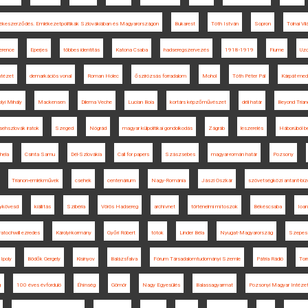
i békeszerződés. Emlékezetpolitikák Szlovákiában és Magyarországon
Bukarest
Tóth István
Sopron
Tolnai Vil
erence
Eperjes
többes identitás
Katona Csaba
hadseregszervezés
1918-1919
Fiume
Uzo
ntézet
demarkációs vonal
Roman Holec
őszirózsás forradalom
Mohol
Tóth Péter Pál
Kárpát-me
lyi Mihály
Mackensen
Dilema Veche
Lucian Boia
kortárs képzőművészet
déli határ
Beyond Trian
sehszlovák iratok
Szeged
Nógrád
magyar külpolitikai gondolkodás
Zágráb
leszerelés
Háborúból b
hela
Csinta Samu
Dél-Szlovákia
Call for papers
Szászsebes
magyar-román határ
Pozsony
Trianon-emlékművek
csehek
centenárium
Nagy-Románia
Jászi Oszkár
szövetségközi antant-biz
gykövesd
kiállítás
Szibéria
Vörös Hadsereg
archívnet
történelmi mítoszok
Békéscsaba
Ioan
ratochwill ezredes
Károlyi-kormány
Győri Róbert
tótok
Linder Béla
Nyugat-Magyarország
Szepes
Ipoly
Bödők Gergely
Kisinyov
Balázsfalva
Fórum Társadalomtudományi Szemle
Pátria Rádió
Tor
g
100 éves évforduló
Éhínség
Gömör
Nagy Egyesülés
Balassagyarmat
Pozsonyi Magyar Intéze