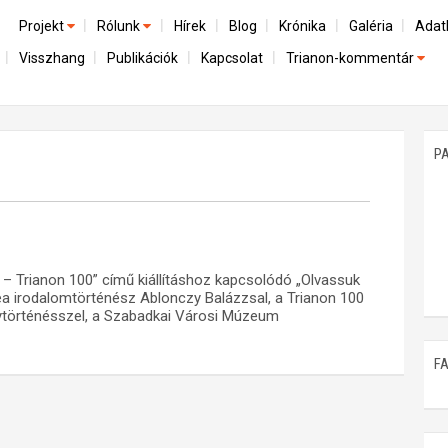
Projekt
Rólunk
Hírek
Blog
Krónika
Galéria
Adat
Visszhang
Publikációk
Kapcsolat
Trianon-kommentár
Előzmények
A kutatócsoport működéséről
Emlék
Dokumentumok
Nemzetközi kontextus: iratok és interpretációk
Munkatársaink
Mene
A trianoni szerződés
Az összeomlás és a magyar társadalom
P
Műhelymunkák
A békerendszer megszilárdulása
Utókor és emlékezet
– Trianon 100” című kiállításhoz kapcsolódó „Olvassuk
ea irodalomtörténész Ablonczy Balázzsal, a Trianon 100
lytörténésszel, a Szabadkai Városi Múzeum
F