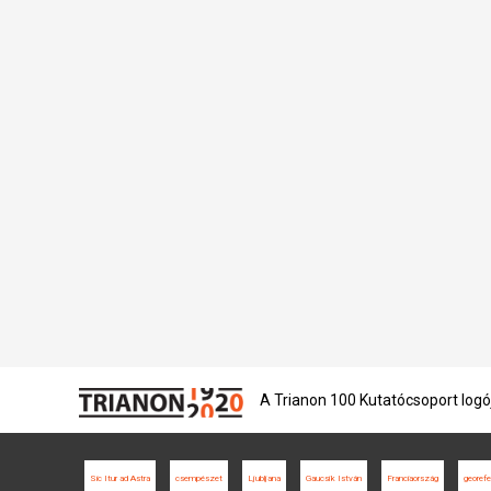
A Trianon 100 Kutatócsoport logó
Sic Itur ad Astra
csempészet
Ljubljana
Gaucsík István
Franciaország
georefe