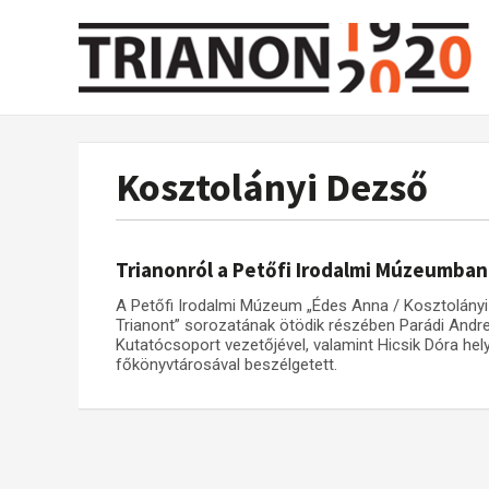
Kosztolányi Dezső
Trianonról a Petőfi Irodalmi Múzeumban
A Petőfi Irodalmi Múzeum „Édes Anna / Kosztolányi 
Trianont” sorozatának ötödik részében Parádi Andr
Kutatócsoport vezetőjével, valamint Hicsik Dóra he
főkönyvtárosával beszélgetett.