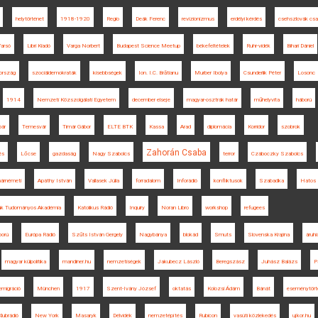
helytörténet
1918-1920
Regio
Deák Ferenc
revizionizmus
erdélyi kérdés
csehszlovák cs
arsó
Libri Kiadó
Varga Norbert
Budapest Science Meetup
békefeltételek
Ruhr-vidék
Bihari Dániel
ország
szociáldemokraták
kisebbségek
Ion. I.C. Brătianu
Murber Ibolya
Csunderlik Péter
Losonc
1914
Nemzeti Közszolgálati Egyetem
december elseje
magyar-osztrák határ
műhelyvita
háború
bár
Temesvár
Timár Gábor
ELTE BTK
Kassa
Arad
diplomácia
Korridor
szobrok
Zahorán Csaba
és
Lőcse
gazdaság
Nagy Szabolcs
terror
Czáboczky Szabolcs
árnémeti
Apáthy István
Vallasek Júlia
forradalom
Inforádió
konfliktusok
Szabadka
Hatos 
ák Tudományos Akadémia
Katolikus Rádió
Inquiry
Noran Libro
workshop
refugees
ború
Európa Rádió
Szűts István Gergely
Nagybánya
blokád
Smuts
Slovenska Krajina
áruhi
magyar külpolitika
mandiner.hu
nemzetiségek
Jakubecz László
Beregszász
Juhász Balázs
P
emigráció
München
1917
Szent-Ivány József
oktatás
Kolozsi Ádám
Bánát
eseménytört
Klubrádió
New York
Masaryk
Délvidék
nemzetépítés
Rubicon
vasúti közlekedés
ujkor.hu