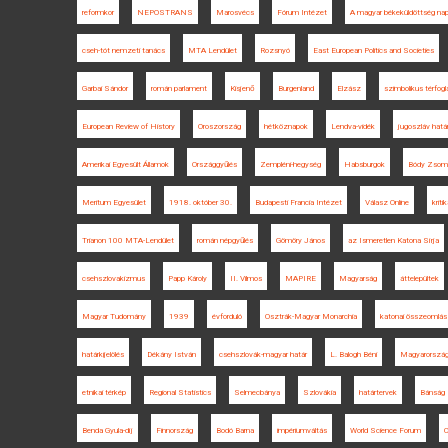
reformkor
NEPOSTRANS
Marosvécs
Fórum Intézet
A magyar békeküldöttség nap
cseh-tót nemzeti tanács
MTA Lendület
Rozsnyó
East European Politics and Societies
Garbai Sándor
román parlament
Kisjenő
Burgenland
Elzász
szimbolikus térfogl
European Review of History
Oroszország
hétköznapok
Lendva-vidék
jugoszláv hatá
Amerikai Egyesült Államok
Országgyűlés
Zempléni-hegység
Habsburgok
Bódy Zsom
Meritum Egyesület
1918. október 30.
Budapesti Francia Intézet
Válasz Online
kriti
Trianon 100 MTA-Lendület
román népgyűlés
Gömöry János
az Ismeretlen Katona Sírja
csehszlovakizmus
Papp Károly
II. Vilmos
MAPIRE
Magyarság
áttelepültek
Magyar Tudomány
1939
évforduló
Osztrák-Magyar Monarchia
katonai összeomlás
határkijelölés
Dékány István
csehszlovák-magyar határ
L. Balogh Béni
Magyarország
etnikai térkép
Regional Statistics
Selmecbánya
Szlovákia
határtervek
Bánság
Benda Gyula-díj
Finnország
Bodó Barna
impériumváltás
World Science Forum
C