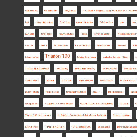
Máramaros
Benedek Elek
világháború
A történelmi Magyarország felbomlása és a trianon
Iaşi
olasz diplomácia
Felsőrépa
román támadás
Felsőmoécs
Lenin
conf
Kun Béla
török béke
fegyverszünet
Hideg
román csapatok
Kisebbségkutató I
szerbek
Zenta
Pro Minoritate
határincindens
Márai Sándor
Slovenia
Káro
Trianon 100
Lóczy Lajos
Marius Cosmeanu
Ludovika Egyetemi Kiadó
c
Tótország autonómiája
csendőrség
Háromegy Királyság
Molnár Miklós
Miroslav Mic
Zeidler Miklós
pincérek
Szombat
Apponyi Albert
Mikeszásza
Magyarország
Burián István
Fodor Ferenc
társadalomtörténet
június 4.
külkapcsolatok
Szilá
térképzetek
Hungarian Historical Review
Román Tudományos Akadémia
Törcsvár
K
Trianon 100 Momentum
II. Rákóczi Ferenc Kárpátaljai Magyar Főiskola
Elzász-Lotaringia
menekültek
Molnár Imre
1918. október 28.
Besszarábia
Bánáti Köztársasá