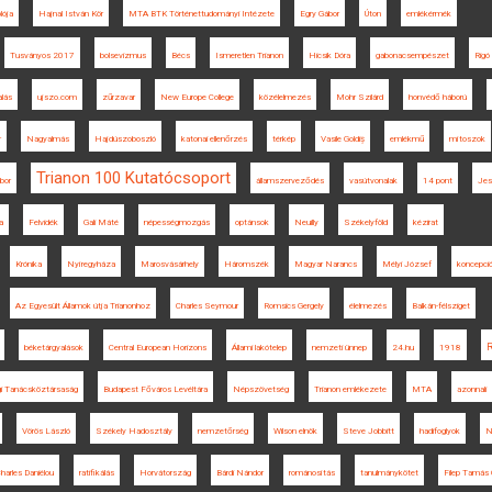
lója
Hajnal István Kör
MTA BTK Történettudományi Intézete
Egry Gábor
Úton
emlékérmék
Tusványos 2017
bolsevizmus
Bécs
Ismeretlen Trianon
Hicsik Dóra
gabonacsempészet
Rigó
alás
ujszo.com
zűrzavar
New Europe College
közélelmezés
Mohr Szilárd
honvédő háború
r
Nagyalmás
Hajdúszoboszló
katonai ellenőrzés
térkép
Vasile Goldiș
emlékmű
mítoszok
Trianon 100 Kutatócsoport
bor
államszerveződés
vasútvonalak
14 pont
Jes
ka
Felvidék
Gali Máté
népességmozgás
optánsok
Neuilly
Székelyföld
kézirat
Krónika
Nyíregyháza
Marosvásárhely
Háromszék
Magyar Narancs
Mélyi József
koncepció
Az Egyesült Államok útja Trianonhoz
Charles Seymour
Romsics Gergely
élelmezés
Balkán-félsziget
béketárgyalások
Central European Horizons
Állami lakótelep
nemzeti ünnep
24.hu
1918
i Tanácsköztársaság
Budapest Főváros Levéltára
Népszövetség
Trianon emlékezete
MTA
azonnali
Vörös László
Székely Hadosztály
nemzetőrség
Wilson elnök
Steve Jobbitt
hadifoglyok
N
harles Daniélou
ratifikálás
Horvátország
Bárdi Nándor
románosítás
tanulmánykötet
Filep Tamás