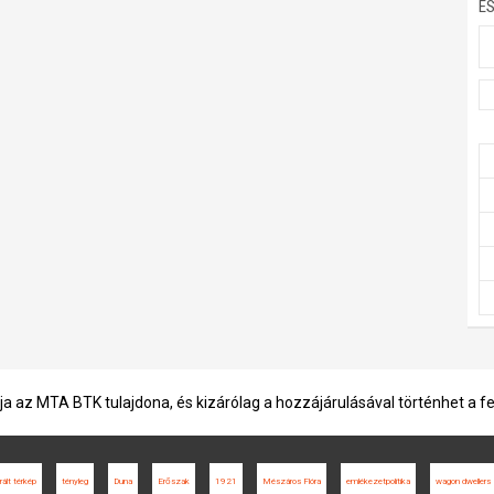
E
ja az MTA BTK tulajdona, és kizárólag a hozzájárulásával történhet a f
rált térkép
tényleg
Duna
Erőszak
1921
Mészáros Flóra
emlékezetpolitika
wagon dwellers