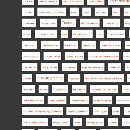
Csehszlovákia
IV. Károly
történettudomány
Központi hatalmak
Melega Miklós
meghívó
Magyar Nemzeti Levéltár
Párizs
2020
Glant Tibor
Újléta
álla
Trianon
turanizmus
Kádár-korszak
első bécsi döntés
nacionalizmus
Nagy
Svájc
1918. december 1.
Világ
Ludovika Magazin
USA
Csenger Ferenc
December 1
Erdélyi Múzeum
Karánsebes
Gombaszög
Bukovszky László
pro
Szarka László
Segyevy Dániel
Wilson 14 pontja
Szlovák Tanácsköztársaság
gazda
Olaszország
Takács Róbert
Trianon árvái
Napi történelmi forrás
Pándorfalu
NKE
első világháború
Ukrajna
Kárpátalja
Brenner János Hittudományi Főiskola
P
Balla Tibor
Az Est
spanyolnátha
legionáriusok
Habsburg Ottó Alapítvány
Erdély
Történelmi Szemle
Trianon-legendák
békekonferencia
Magyar Királyság
cseh csapat
A történelmi Magyarország felbomlása
Digitális Legendárium
Tóth László
Brünn
Tuli
Párizsi békekonferencia
Pogány József
1938
Gazdag József
Miskolc
HVG