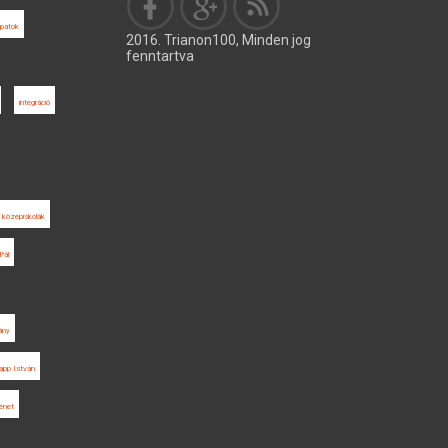
apatok
2016. Trianon100, Minden jog
fenntartva
integráció
középiskolák
Pál
ány
app István
énet