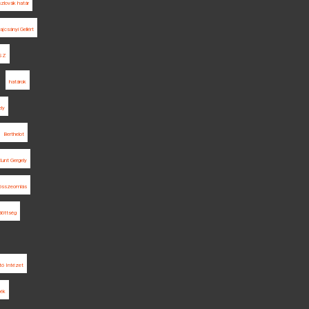
zlovák határ
ajcsányi Gellért
SZ
határok
ely
Berthelot
Kunt Gergely
összeomlás
döttség
tó Intézet
ék