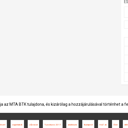
E
ja az MTA BTK tulajdona, és kizárólag a hozzájárulásával történhet a f
Intézet
vagonlakók
zűrzavar
Tusványos 2017
adatbázis
Budapest
ma7.sk
Úton
déli