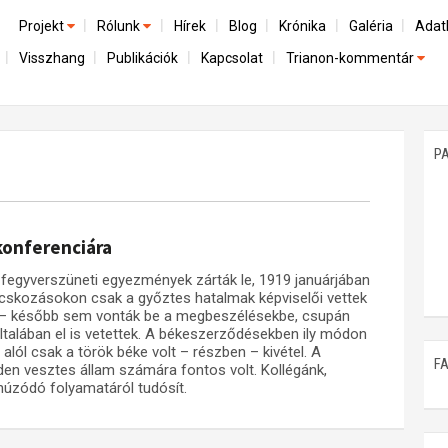
Projekt
Rólunk
Hírek
Blog
Krónika
Galéria
Adat
Visszhang
Publikációk
Kapcsolat
Trianon-kommentár
Előzmények
A kutatócsoport működéséről
Emlék
Dokumentumok
Nemzetközi kontextus: iratok és interpretációk
Munkatársaink
Mene
A trianoni szerződés
Az összeomlás és a magyar társadalom
P
Műhelymunkák
A békerendszer megszilárdulása
Utókor és emlékezet
konferenciára
 fegyverszüneti egyezmények zárták le, 1919 januárjában
ácskozásokon csak a győztes hatalmak képviselői vettek
ően – később sem vonták be a megbeszélésekbe, csupán
ltalában el is vetettek. A békeszerződésekben ily módon
alól csak a török béke volt – részben – kivétel. A
F
den vesztes állam számára fontos volt. Kollégánk,
húzódó folyamatáról tudósít.