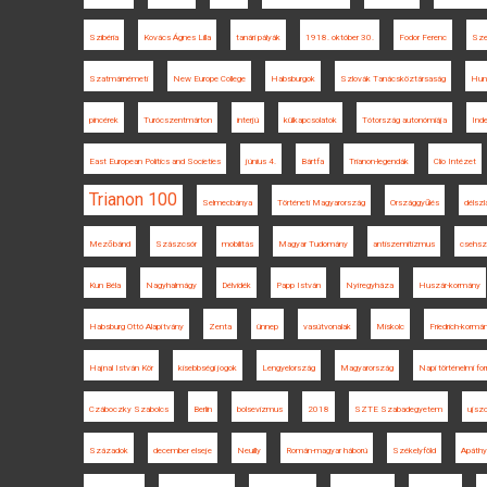
Szibéria
Kovács Ágnes Lilla
tanári pályák
1918. október 30.
Fodor Ferenc
Sze
Szatmárnémeti
New Europe College
Habsburgok
Szlovák Tanácsköztársaság
Hung
pincérek
Turócszentmárton
interjú
külkapcsolatok
Tótország autonómiája
Ind
East European Politics and Societies
június 4.
Bártfa
Trianon-legendák
Clio Intézet
Trianon 100
Selmecbánya
Történeti Magyarország
Országgyűlés
délszl
Mezőbánd
Szászcsór
mobilitás
Magyar Tudomány
antiszemitizmus
csehsz
Kun Béla
Nagyhalmágy
Délvidék
Papp István
Nyíregyháza
Huszár-kormány
Habsburg Ottó Alapítvány
Zenta
ünnep
vasútvonalak
Miskolc
Friedrich-kormá
Hajnal István Kör
kisebbségi jogok
Lengyelország
Magyarország
Napi történelmi for
Czáboczky Szabolcs
Berlin
bolsevizmus
2018
SZTE Szabadegyetem
ujsz
Századok
december elseje
Neuilly
Román-magyar háború
Székelyföld
Apáthy