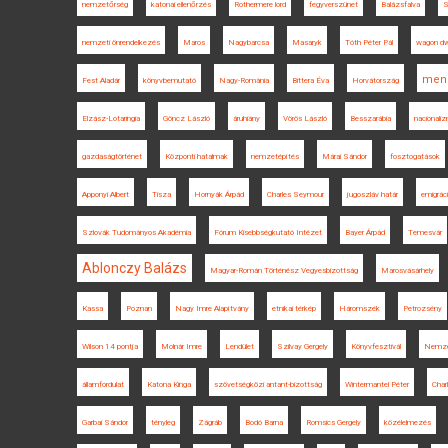
nemzetőrség
katonai ellenőrzés
Rothermere lord
fegyverszünet
Balázsfalva
S
nemzeti önrendelkezés
Maros
Nagybarcsa
Masaryk
Tóth Péter Pál
wagon dw
mene
Fest Aladár
könyvbemutató
Nagy-Románia
Bittera Éva
Horvátország
Elzász-Lotaringia
Göncz László
áruhiány
Vörös László
Besszarábia
nacionali
gazdaságtörténet
Központi hatalmak
nemzetépítés
Márai Sándor
fosztogatások
Apponyi Albert
Tisza
Hornyák Árpád
Charles Seymour
jugoszláv határ
emigrác
Szlovák Tudományos Akadémia
Fórum Kisebbségkutató Intézet
Bayer Árpád
Temesvár
Ablonczy Balázs
Magyar-Román Történész Vegyesbizottság
Marosvásárhely
Kassa
Poznan
Nagy Imre Alapítvány
etnikai térkép
Háromszék
Petrozsény
Wilson 14 pontja
Molnár Imre
Lendület
Szilvay Gergely
Könyvfesztivál
Nemzet
államfordulat
Katona Kinga
szövetségközi antant-bizottság
Wintermantel Péter
Char
Garbai Sándor
tényleg
Zágráb
Bodó Barna
Romsics Gergely
közélelmezés