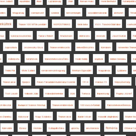
teve Jobbitt
repatriálás
Arad
Lajtabánság
Zilah
Roman Holec
Henri Berthelot
határkijelölés
ellers
Magyarság
csempészet
szobrok
nemzetiségek
szociáldemokraták
archívnet
Timár
kültek
Trianon 100 MTA-Lendület
NEPOSTRANS
török béke
XVIII. Torockói Diáktábor
csehszl
zmus
katonai összeomlás
Takács Róbert
Mackensen
élelmezés
recenzió
Jászi Oszkár
Pál
Jugoszlávia
Jeszenszky Géza
Trianon emlékezete
békeelőkészítés
Komárom
Ismeretlen Triano
ió
műhelyvita
határtervek
trianoni békeszerződés
Vasile Goldiș
segélyek
Adrian Cioroianu
Sá
Teleki Pál
Mohr Szilárd
román nemzeti egység
Meritum Egyesület
Nagyalmás
Ljubljana
bri
Trianon arcai
Eperjes
Fórum Társadalomtudományi Szemle
1914
március 15.
Népszövetség
Tost László
Vallasek Júlia
Háborúból békébe
USA
Tornova
Bajorország
Pogány József
i Kincstár
Budapest Science Meetup
Trianon-emlékművek
100 éves évforduló
Párizsi békekonferencia
les Daniélou
Kolozsvár
Nagy Szabolcs
Trianon árvái
Burián István
második világháború
Murber Ibo
Románia
Ruhr-vidék
Elzász
História
Szilágyillésfalva
ujkor.hu
arisztokrácia
Ottokar Cz