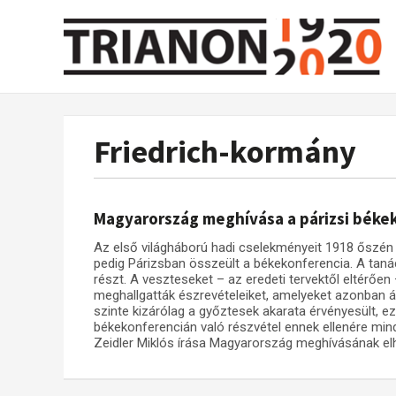
Friedrich-kormány
Magyarország meghívása a párizsi béke
Az első világháború hadi cselekményeit 1918 őszén
pedig Párizsban összeült a békekonferencia. A tan
részt. A veszteseket – az eredeti tervektől eltér
meghallgatták észrevételeiket, amelyeket azonban á
szinte kizárólag a győztesek akarata érvényesült, ez 
békekonferencián való részvétel ennek ellenére min
Zeidler Miklós írása Magyarország meghívásának el