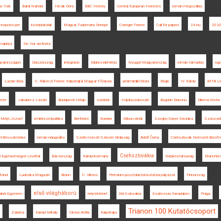
w York
Bárdi Nándor
Hicsik Dóra
BBC History
Central European Horizons
román megszállás
ncepciós per
középiskolák
Magyar Tudomány Ünnepe
Csenger Ferenc
Call for papers
24.hu
202
 naplója
Sic Itur ad Astra
gyarországon
Olaszország
integráció
többes identitás
Nyugat-Magyarország
román támadás
egy
Lucian Boia
II. Rákóczi Ferenc Kárpátaljai Magyar Főiskola
proletárdiktatúra
Regio
IV. Károly
MTA Le
zete
Jakubecz László
Budapesti Hírlap
szerbek
Hajdúszoboszló
Bogdan Diaconu
Dilema Veche
Mélyi József
emlékezetpolitika
Berthelot
Korridor
Wilson elnök
Szeghy-Gayer Veronika
Szászse
t-litovszki béke
román népgyűlés
Szerb-Horvát-Szlovén Királyság
Adolf Černý
Csehszlovák Nemzeti Bizott
Csehszlovákia
i Egyházmegyei Levéltár
Bácsország
Károlyi-kormány
Népköztársaság
München
ohol
Ludovika Magazin
Brünn
II. Vilmos
Prémium posztdoktori kutatási pályázat
Finnország
első világháború
lati Egyetem
helytörténet
Dél-Szlovákia
őszirózsás forradalom
Prága
Trianon 100 Kutatócsoport
Zalatna
Károlyi Mihály
Simon Attila
Kárpátalja