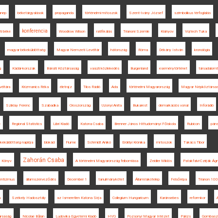
nnep
béketárgyalások
propaganda
történelmi mítoszok
Szent-Ivány József
szimbolikus térfoglalás
konferencia
ti béke
Woodrow Wilson
ratifikálás
Trianoni Szemle
Kisinyov
Vojtech Tuka
magyar békeküldöttség
Magyar Nemzeti Levéltár
hátország
Róma
Dékány István
kronológia
g
Kádár-korszak
Bánáti Köztársaság
vasúti közlekedés
Burgenland
eseménytörténet
társadalomt
éltára
Krizmanics Réka
életrajz
Tilos Rádió
Ada
történelmi Magyarország
Magyar Népköztársa
Sziklay Ferenc
Szabadka
Oroszország
Uzonyi Anita
Bukarest
demarkációs vonal
Inforádió
e
Regional Statistics
Libri Kiadó
Katona Csaba
Brenner János Hittudományi Főiskola
Rubicon
pán
keküldöttség naplója
blokád
Fiume
Schmidt Anikó
Erdélyi Krónika
mítoszok
Takács Tibor
Zahorán Csaba
Könyv
A történelmi Magyarország felbomlása
Zeidler Miklós
Patakfalvi-Czirják Ág
dentizmus
államszerveződés
December 1
tanulmánykötet
Állami lakótelep
Felsőrépa
Trianon 100
a
Székely Hadosztály
az Ismeretlen Katona Sírja
Collegium Hungaricum
Karánsebes
reformkor
rsaság
Nicolae Bălan
Ludovika Egyetemi Kiadó
HVG
Pozsonyi Magyar Intézet
Párizs
Gombasz