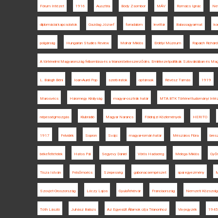
Fórum Intézet
1916
Ausztria
Bódy Zsombor
MÁV
Romsics Ignác
Ne
diplomáciai kapcsolatok
Gazdag József
forradalom
levéltár
Balassagyarmat
ko
polgárság
Hungarian Studies Review
Molnár Miklós
Erdélyi Múzeum
Rapaich Richárd
A történelmi Magyarország felbomlása és a trianoni békeszerződés. Emlékezetpolitikák Szlovákiában és Ma
L. Balogh Béni
Ioan-Aurel Pop
szerb iratok
optánsok
Révész Tamás
1919
Marosvécs
Háromegy Királyság
magyar-osztrák határ
MTA BTK Történettudományi Inté
népességmozgás
Klubrádió
Magyar Narancs
Földrajzi Közlemények
HERITO
1917
Felvidék
Sopron
Svájc
magyar-román határ
Mészáros Flóra
bresz
békefeltételek
Hatos Pál
Segyevy Dániel
Vörös Hadsereg
Melega Miklós
Győr
Tisza István
Felsőmoécs
Szepesség
gabonacsempészet
spai egyezmény
M
Szovjet-Oroszország
Lóczy Lajos
Gyulafehérvár
Franciaország
Nemzeti Közszolgá
Tóth László
Juhász Balázs
Az Egyesült Államok útja Trianonhoz
Vix-jegyzék
1945