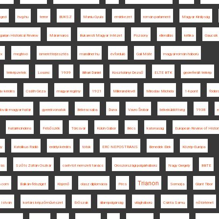
ged
hvg.hu
terror
BUKSZ
Maniu Gyula
emlékezet
román parlament
Magyar Királyság
arian Historical Review
Máramaros
Bukaresti Magyar Intézet
Pozsony
ellenállás
kritika
Gaucsík
ex
meghívó
ismeretterjesztés
mandiner.hu
évforduló
Gali Máté
magyar-román háború
térképzetek
Losonc
1939
Bihari Dániel
Kosztolányi Dezső
ELTE BTK
georeferált térkép
áv kérdés
Csáth Géza
magyar regény
1921
Millerand-levél
Miroslav Michela
14 pont
föder
lovák-magyar határ
gyerekvonatok
Békéscsaba
Duna
Vavro Šrobár
békeküldöttség
1938
határincindens
Felsőszék
Törcsvár
Koloh Gábor
Bécs
katonaság
European Review of Histor
ny
Katolikus Rádió
erdélyi kérdés
tótok
ERC NEPOSTRANS
Benedek Elek
Közép-Európa
rás
Szőts Zoltán Oszkár
cseh-tót nemzeti tanács
Oroszországi polgárháború
Nagy Gergely
BBTE
Trianon
o.com
Balkán-félsziget
Kisjenő
olasz diplomácia
Pécs
Somorja
Glant Tibor
 István
kortárs képzőművészet
Erőszak
állampolgárság
világháború
Csinta Samu
nőtörténet