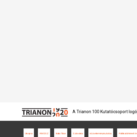
A Trianon 100 Kutatócsoport logó
Ukrajna
RMDSZ
Balla Tibor
Szlovákia
közvéleménykutatás
Politikatörténeti 