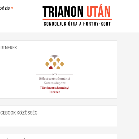
bázis
művek (feltöltés alatt)
kültek
ARTNEREK
ACEBOOK KÖZÖSSÉG