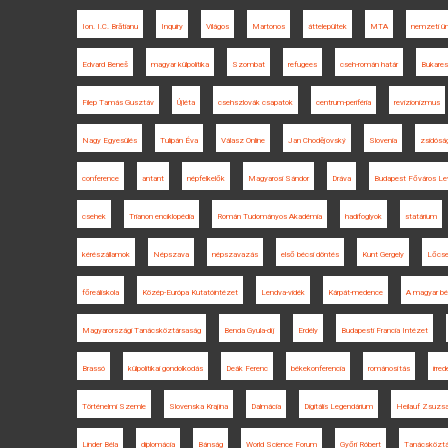
Ion. I.C. Brătianu
Inquiry
Világos
Martonos
áttelepültek
MTA
nemzeti ü
Edvard Beneš
magyar külpolitika
Szombat
refugees
cseh-román határ
Bukares
Filep Tamás Gusztáv
Újléta
csehszlovák csapatok
centrum-periféria
revizionizmus
Nagy Egyesülés
Tulipán Éva
Válasz Online
Jan Chodějovský
Slovenia
zsidósá
conference
antant
népfelkelők
Magyarosi Sándor
Dráva
Budapest Főváros Lev
csehek
Trianon enciklopédia
Román Tudományos Akadémia
hadifoglyok
statárium
kérészállamok
Népszava
népszavazás
első bécsi döntés
Kunt Gergely
Lőcs
főreáliskola
Közép-Európa Kutatóintézet
Lendva-vidék
Kárpát-medence
A magyar bé
Magyarországi Tanácsköztársaság
Benda Gyula-díj
Erdély
Budapesti Francia Intézet
Brassó
külpolitikai gondolkodás
Deák Ferenc
békekonferencia
románosítás
irre
Történelmi Szemle
Slovenska Krajina
Dalmácia
Digitális Legendárium
Heilauf Zsuzs
Linder Béla
diplomácia
Bánság
World Science Forum
Győri Róbert
Tanácsköztá