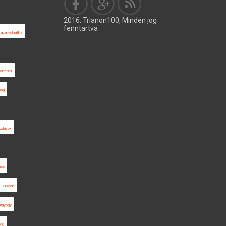
2016. Trianon100, Minden jog
fenntartva
spanyolnátha
örténet
ság
szlávok
nes
 Rubicon
Algyógy
ög