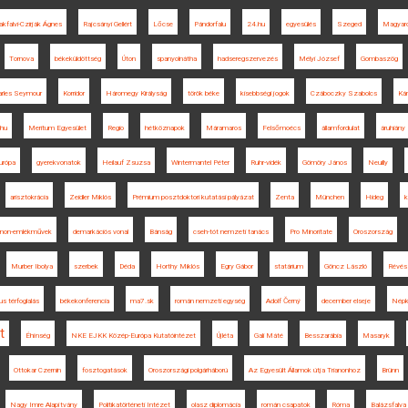
akfalvi-Czirják Ágnes
Rajcsányi Gellért
Lőcse
Pándorfalu
24.hu
egyesülés
Szeged
Magyar
Tornova
békeküldöttség
Úton
spanyolnátha
hadseregszervezés
Mélyi József
Gombaszög
arles Seymour
Korridor
Háromegy Királyság
török béke
kisebbségi jogok
Czáboczky Szabolcs
Ká
.hu
Meritum Egyesület
Regio
hétköznapok
Máramaros
Felsőmoécs
államfordulat
áruhiány
urópa
gyerekvonatok
Heilauf Zsuzsa
Wintermantel Péter
Ruhr-vidék
Gömöry János
Neuilly
arisztokrácia
Zeidler Miklós
Prémium posztdoktori kutatási pályázat
Zenta
München
Hideg
k
anon-emlékművek
demarkációs vonal
Bánság
cseh-tót nemzeti tanács
Pro Minoritate
Oroszország
Murber Ibolya
szerbek
Déda
Horthy Miklós
Egry Gábor
statárium
Göncz László
Révés
us térfoglalás
békekonferencia
ma7.sk
román nemzeti egység
Adolf Černý
december elseje
Népk
t
Éhínség
NKE EJKK Közép-Európa Kutatóintézet
Újléta
Gali Máté
Besszarábia
Masaryk
Ottokar Czernin
fosztogatások
Oroszországi polgárháború
Az Egyesült Államok útja Trianonhoz
Brünn
Nagy Imre Alapítvány
Politikatörténeti Intézet
olasz diplomácia
román csapatok
Róma
Balázsfalva