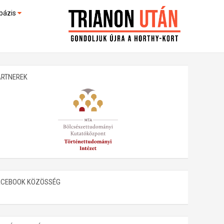
bázis
művek (feltöltés alatt)
kültek
ARTNEREK
ACEBOOK KÖZÖSSÉG