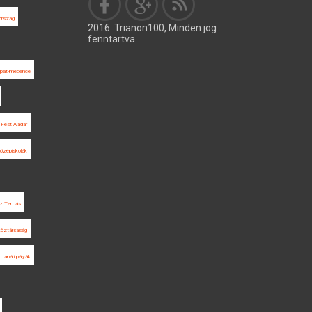
ország
2016. Trianon100, Minden jog
fenntartva
rpát-medence
Fest Aladár
özépiskolák
z Tamás
öztársaság
tanári pályák