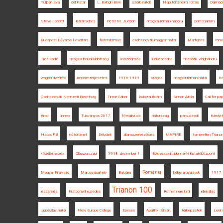
Tulipán Éva
déli határ
L. Balogh Béni
szerb iratok
Napi történelmi forrás
Dalmác
Steve Jobbitt
Karánsebes
Pieter M. Judson
magyar-román háború
centenárium
Budapest Főváros Levéltára
föderalizmus
csehszlovák-magyar határ
Martonos
rom
Tilos Rádió
magyar békeküldöttség
összeomlás
Békéscsaba
második világháború
wagon dwellers
ismeretterjesztés
1918-1919
Világos
magyar-román határ
Be
Csehszlovák Nemzeti Bizottság
Timár Gábor
Kolozsi Ádám
Simon Attila
Call for pa
Arad
ünnep
Tusványos 2017
főreáliskola
hátország
pánszlávok
Károlyi
Hatos Pál
nőtörténet
Délvidék
államszerveződés
MAPIRE
Ismeretlen Triano
közélelmezés
Olaszország
1918. december 1.
Bölcsészettudományi Kutatóközpont
Románia
Magyar Királyság
Marosvásárhely
Bulgária
béketárgyalások
1917
Trianon 100
leszerelés
Kratochwill ezredes
Rothermere lord
ellenállás
jugoszláv határ
New Europe College
Eperjes
Apáthy István
térképzetek
Lenin