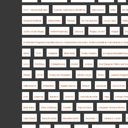
XVIII. Torockói Diáktábor
Szlovák Tudományos Akadémia
Mikeszásza
MÁV
brit fö
Központi hatalmak
erdélyi kérdés
források
Sic Itur ad Astra
Lóczy Lajos
Erdé
Szűts István Gergely
történettudomány
zűrzavar
Pogány József
Nógrád
Seg
A történelmi Magyarország felbomlása és a trianoni békeszerződés. Emlékezetpolitikák Szlovákiában és Ma
Bánát
1945
Napilapok
Bihari Dániel
Charles Daniélou
A magyar békeküldöttség 
Léva
Felsőrépa
Szilágykövesd
kézirat
szobrok
East European Politics and Soc
Krónika
2018
őszirózsás forradalom
Dékány István
Maros
Ludovika Magazi
Millerand-levél
áttelepültek
Bogdan Diaconu
Miskolc
gazdaság
Tisza István
USA
polgárság
Bukarest
HERITO
csehszlovák iratok
Világ
Csenger Fere
Bodó Barna
Vörös Hadsereg
Lendület
fegyverszünet
Hungarian Historical Review
Vavro Šrobár
Könyvfesztivál
békeelőkészítés
December 1
Jakubecz László