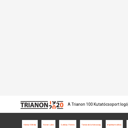
A Trianon 100 Kutatócsoport logó
Károlyi Mihály
Noran Libro
Sziklay Ferenc
Tanácsköztársaság
impériumváltás