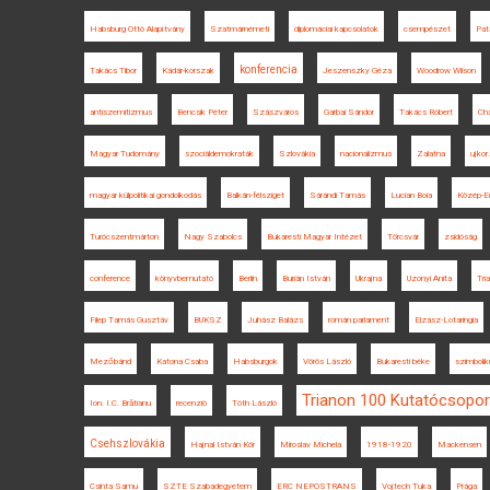
Habsburg Ottó Alapítvány
Szatmárnémeti
diplomáciai kapcsolatok
csempészet
Pat
konferencia
Takács Tibor
Kádár-korszak
Jeszenszky Géza
Woodrow Wilson
antiszemitizmus
Bencsik Péter
Szászváros
Garbai Sándor
Takács Róbert
Ch
Magyar Tudomány
szociáldemokraták
Szlovákia
nacionalizmus
Zalatna
ujkor
magyar külpolitikai gondolkodás
Balkán-félsziget
Sárándi Tamás
Lucian Boia
Közép-E
Turócszentmárton
Nagy Szabolcs
Bukaresti Magyar Intézet
Törcsvár
zsidóság
conference
könyvbemutató
Berlin
Burián István
Ukrajna
Uzonyi Anita
Tri
Filep Tamás Gusztáv
BUKSZ
Juhász Balázs
román parlament
Elzász-Lotaringia
Mezőbánd
Katona Csaba
Habsburgok
Vörös László
Bukaresti béke
szimbolik
Trianon 100 Kutatócsopor
Ion. I.C. Brătianu
recenzió
Tóth László
Csehszlovákia
Hajnal István Kör
Miroslav Michela
1918-1920
Mackensen
Csinta Samu
SZTE Szabadegyetem
ERC NEPOSTRANS
Vojtech Tuka
Prága