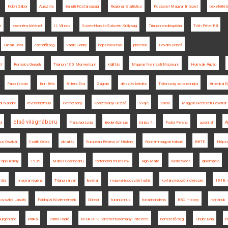
Koloh Gábor
Ausztria
Bánáti Köztársaság
Regional Statistics
Pozsonyi Magyar Intézet
békefeltét
r
eseménytörténet
II. Vilmos
Szerb-Horvát-Szlovén Királyság
Trianon enciklopédia
Tóth Péter Pál
Hicsik Dóra
csendőrség
Vasile Goldiș
népszavazás
pincérek
Edvard Beneš
et
Romsics Gergely
Trianon 100 Momentum
kiállítás
Magyar Nemzeti Múzeum
Hornyák Árpád
Papp István
Kun Béla
Bittera Éva
Zágráb
délszláv kérdés
Tótország autonómiája
Amerikai E
di Nándor
revizionizmus
Petrozsény
Kosztolányi Dezső
Svájc
Varsó
Magyar Nemzeti Levéltár
első világháború
d
Franciaország
irredentizmus
június 4.
Fodor Ferenc
azonnali
Á
szi Oszkár
Csáth Géza
oktatás
European Review of History
Román-magyar háború
BBTE
Népsz
Papp Károly
1939
Marius Cosmeanu
történelmi mítoszok
Rigó Máté
Marosvécs
diplomácia
ntja
magyar regény
Trianon árvái
levéltár
magyar-jugoszláv határ
kortárs képzőművészet
1918. 
ovszky László
Földrajzi Közlemények
Gömör
turanizmus
határincindens
BBC History
románok
urgenland
kritika
Pátria Rádió
MTA BTK Történettudományi Intézete
nemzetőrség
Linder Béla
h