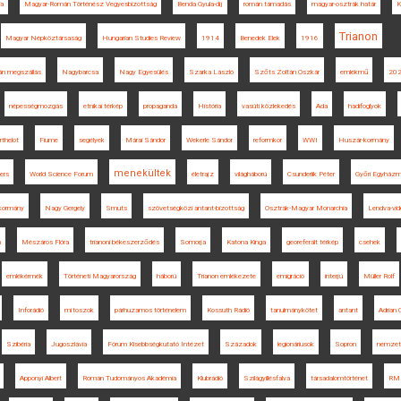
ia
Magyar-Román Történész Vegyesbizottság
Benda Gyula-díj
román támadás
magyar-osztrák határ
K
Trianon
Magyar Népköztársaság
Hungarian Studies Review
1914
Benedek Elek
1916
án megszállás
Nagybarcsa
Nagy Egyesülés
Szarka László
Szőts Zoltán Oszkár
emlékmű
20
népességmozgás
etnikai térkép
propaganda
História
vasúti közlekedés
Ada
hadifoglyok
rthelot
Fiume
segélyek
Márai Sándor
Wekerle Sándor
reformkor
WWI
Huszár-kormány
menekültek
pers
World Science Forum
életrajz
világháború
Csunderlik Péter
Győri Egyházme
-kormány
Nagy Gergely
Smuts
szövetségközi antant-bizottság
Osztrák-Magyar Monarchia
Lendva-vid
n
Mészáros Flóra
trianoni békeszerződés
Somorja
Katona Kinga
georeferált térkép
csehek
emlékérmék
Történeti Magyarország
háború
Trianon emlékezete
emigráció
interjú
Müller Rolf
Inforádió
mítoszok
párhuzamos történelem
Kossuth Rádió
tanulmánykötet
antant
Adrian 
Szibéria
Jugoszlávia
Fórum Kisebbségkutató Intézet
Századok
legionáriusok
Sopron
nemzet
Apponyi Albert
Román Tudományos Akadémia
Klubrádió
Szilágyillésfalva
társadalomtörténet
RM