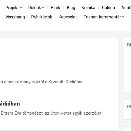
Projekt
Rólunk
Hírek
Blog
Krónika
Galéria
Adat
Visszhang
Publikációk
Kapcsolat
Trianon-kommentár
Előzmények
A kutatócsoport működéséről
Emlék
Dokumentumok
Nemzetközi kontextus: iratok és interpretációk
Munkatársaink
Mene
A trianoni szerződés
Az összeomlás és a magyar társadalom
P
Műhelymunkák
A békerendszer megszilárdulása
Utókor és emlékezet
ja a berlini magyarokról a Kossuth Rádióban.
Rádióban
F
Bittera Éva történészt, az Úton-kötet egyik szerzőjét