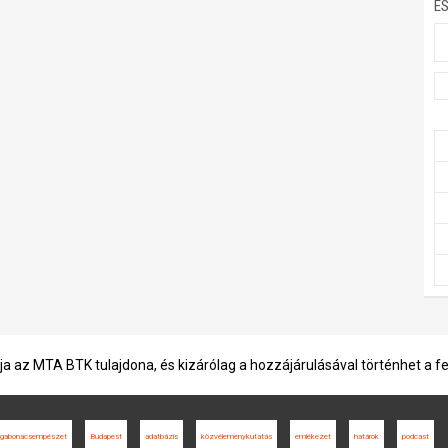
E
ja az MTA BTK tulajdona, és kizárólag a hozzájárulásával történhet a f
gabonacsempészet
Budapest
adatbázis
közvéleménykutatás
emlékezet
határok
podcast