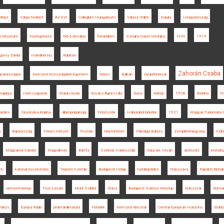
ldrajz
Varga Norbert
Az Est
Collegium Hungaricum
Válasz Online
Inquiry
Lengyelország
lyi Múzeum
Nyíregyháza
Dél-Szlovákia
forradalom
Szeghy-Gayer Veronika
HVG
1919
yevy Dániel
mandiner.hu
Rubicon
Zahorán Csaba
gyarországon
Nemzeti Közszolgálati Egyetem
Könyv
Balkán
Gyulafehérvár
naplója
cseh csapatok
Maniu Gyula
Kovács Ágnes Lilla
Duna
térkép
1938
Batrina
P
ieties
Slovenska Krajina
állampolgárság
Felsőszék
Háborúból békébe
1921
Magyar Tudomány 
n
Bajorország
Fórum Intézet
Poznan
helytörténet
Pálvölgyi Balázs
Zempléni-hegység
műhe
Magyarosi Sándor
Nagyalmás
Bártfa
Székely Hadosztály
Gaucsík István
archívnet
kronológ
nc
katonai összeomlás
Trianoni Szemle
Budapesti Hírlap
határkijelölés
Népszava
Rapaich Richár
nemzeti ünnep
Tost László
Mohr Szilárd
Dráva
Budapest Science Meetup
Kolozsvár
Romsi
Párizs
Európa Rádió
proletárdiktatúra
Felvidék
Nemzeti Kincstár
Central European Horizons
Erdély