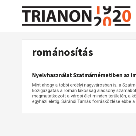
románosítás
Nyelvhasználat Szatmárnémetiben az im
Mint ahogy a többi erdélyi nagyvárosban is, a Sza
közigazgatás a román lakosság alacsony számából
megmutatkozott a városi élet minden területén, a k
egyházi életig. Sárándi Tamás forrásközlése ebbe a 