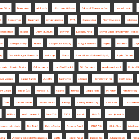
gry Gábor
Nagybánya
adatbázis
Háromegy Királyság
Bukaresti Magyar Intézet
Lengyelország
Ú
ó
összeomlás
Burgenland
román támadás
MTA
Olaszország
Nagy Egyesülés
polgárság
emlékérmék
oktatás
Erdélyi Múzeum
archívnet
jugoszláv határ
Brenner János Hittudományi Főiskola
dió
spai egyezmény
Krónika
Szovjet-Oroszország
Magyar Narancs
hvg.hu
statárium
Zágr
ág
Osztrák-Magyar Monarchia
workshop
Maros
Szerb-Horvát-Szlovén Királyság
Bogdan Diaconu
ngarian Historical Review
Call for papers
Jan Chodějovský
Gömöry János
gazdaságtörténet
Regional S
yer Veronika
Sárándi Tamás
Ausztria
határtervek
azonnali
Hajnal István Kör
Csáth Géza
hr Szilárd
Tulipán Éva
március 15.
határok
tényleg
Európa Rádió
IV. Károly
nemzetőrség
Úton
Gaucsík István
délszláv kérdés
Bánság
Székely Hadosztály
Szászcsór
Turócszentm
kiállítás
román parlament
New York
1919
csehek
Kisjenő
olasz diplomácia
Románia
rianon-emlékművek
Rigó Máté
Katona Csaba
Segyevy Dániel
áttelepültek
közélelm
véltár
A magyar békeküldöttség naplója
Bártfa
Hornyák Árpád
Bácsország
Juhász Balázs
Róma