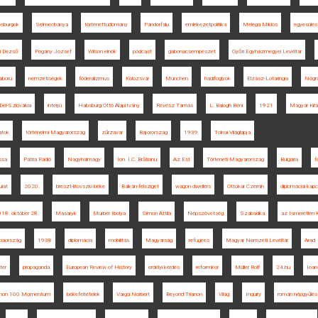
sburgok
Selmecbánya
történettudomány
Pándorfalu
emlékezetpolitika
Melega Miklós
egyesülés
i Dezső
Pogány József
Wilson elnök
podcast
gabonacsempészet
Győri Egyházmegyei Levéltár
áború
nemzetiségek
föderalizmus
Kolozsvár
München
hadifoglyok
Elzász-Lotaringia
Nógr
Dél-Szlovákia
interjú
Habsburg Ottó Alapítvány
Révész Tamás
L. Balogh Béni
1921
Magyar Kirá
atok
történelmi Magyarország
zűrzavar
Bajorország
1939
Tolnai Világlapja
ssa
Pátria Rádió
Nagyhalmágy
Ion. I.C. Brătianu
Az Est
Történeti Magyarország
Bulgária
f
ulat
2020.
breszt-litovszki béke
Balkán-félsziget
wagon dwellers
Ottokar Czernin
diplomáciai kap
18. október 28.
Masaryk
Murber Ibolya
Simon Attila
Népszövetség
Szabadka
az Ismeretlen 
ciaország
1938
diplomácia
mobilitás
Magyarság
refugees
Magyar Nemzeti Levéltár
Arad
ter
propaganda
European Review of History
erdélyi kérdés
reformkor
Müller Rolf
24.hu
Ioan
anon 100 Momentum
békefeltételek
Varga Norbert
Beyond Trianon
Világ
Inquiry
román népgyűlés