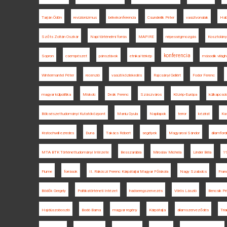
Tarján Ödön
revizionizmus
békekonferencia
Csunderlik Péter
vasútvonalak
Hab
Szőts Zoltán Oszkár
Napi történelmi forrás
MAPIRE
népességmozgás
Kosztolány
konferencia
Sopron
csempészet
pánszlávok
etnikai térkép
második világh
Wintermantel Péter
recenzió
vasúti közlekedés
Rajcsányi Gellért
Fodor Ferenc
magyar külpolitika
Miskolc
Deák Ferenc
Szászváros
Közép-Európa
külkapcsol
Bölcsészettudományi Kutatóközpont
Maniu Gyula
Napilapok
terror
kézirat
Ka
Kratochwill ezredes
Duna
Takács Róbert
segélyek
Magyarosi Sándor
államford
MTA BTK Történettudományi Intézete
Besszarábia
Miroslav Michela
Linder Béla
19
Fiume
források
II. Rákóczi Ferenc Kárpátaljai Magyar Főiskola
Nagy Szabolcs
Fran
Bödők Gergely
Politikatörténeti Intézet
hadseregszervezés
Vörös László
Bencsik Pé
Hajdúszoboszló
Bodó Barna
magyar regény
Kárpátalja
államszerveződés
Tri