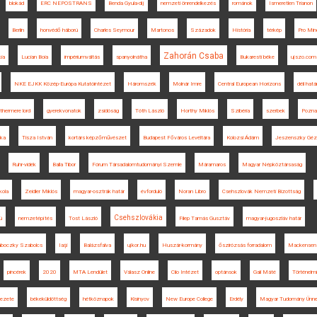
blokád
ERC NEPOSTRANS
Benda Gyula-díj
nemzeti önrendelkezés
románok
Ismeretlen Trianon
Berlin
honvédő háború
Charles Seymour
Martonos
Századok
História
térkép
Pro Mino
Zahorán Csaba
ia
Lucian Boia
impériumváltás
spanyolnátha
Bukaresti béke
ujszo.com
NKE EJKK Közép-Európa Kutatóintézet
Háromszék
Molnár Imre
Central European Horizons
déli hatá
thermere lord
gyerekvonatok
zsidóság
Tóth László
Horthy Miklós
Szibéria
szerbek
Pozna
éka
Tisza István
kortárs képzőművészet
Budapest Főváros Levéltára
Kolozsi Ádám
Jeszenszky Géz
Ruhr-vidék
Balla Tibor
Fórum Társadalomtudományi Szemle
Máramaros
Magyar Népköztársaság
kola
Zeidler Miklós
magyar-osztrák határ
évforduló
Noran Libro
Csehszlovák Nemzeti Bizottság
Csehszlovákia
ú
nemzetépítés
Tost László
Filep Tamás Gusztáv
magyar-jugoszláv határ
boczky Szabolcs
Iaşi
Balázsfalva
ujkor.hu
Huszár-kormány
őszirózsás forradalom
Mackensen
pincérek
2020
MTA Lendület
Válasz Online
Clio Intézet
optánsok
Gali Máté
Történelm
kezete
békeküldöttség
hétköznapok
Kisinyov
New Europe College
Erdély
Magyar Tudomány Ünn