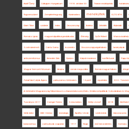
Adolf Černý
Collegium Hungaricum
1918. október 30.
Trianon enciklopédia
határincin
menekültek
fegyverszünet
Zempléni-hegység
Karánsebes
ELTE BTK
Glant Tibor
szobrok
Index
Oroszország
Batrina
Délvidék
Klubrádió
Romsics Ignác
magyar külpolitikai gondolkodás
Éhínség
Győri Róbert
Marosvásárhely
Szatmárnémeti
Csinta Samu
leszerelés
Oroszországi polgárháború
tanári pályák
antiszemitizmus
Benedek Elek
Eperjes
Kárpát-medence
konfliktusok
Papp Ká
Magyar Nemzeti Múzeum
Ukrajna
román megszállás
Román-magyar háború
integr
Patakfalvi-Czirják Ágnes
párhuzamos történelem
14 pont
repatriálás
XVIII. Torockói
A történelmi Magyarország felbomlása és a trianoni békeszerződés. Emlékezetpolitikák Szlovákiában és Ma
Tusványos 2017
Csenger Ferenc
Szászsebes
Mélyi József
2018
Berthelot
török béke
BBC History
kronológia
Apáthy István
szerb iratok
népszavazás
bolsevizmus
csehszlovák csapatok
1917
Regio
első bécsi döntés
Somorja