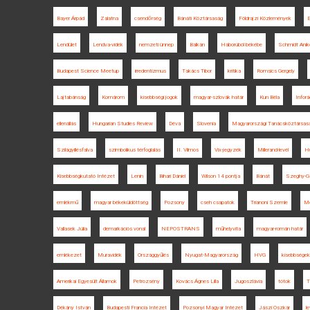
Bayer Árpád
Zalatna
csendőrség
Bánáti Köztársaság
Földrajzi Közlemények
E
Lendület
Lendva-vidék
nemzeti ünnep
Balkán
Háborúból békébe
Schmidt Anik
Budapest Science Meetup
irredentizmus
Takács Tibor
kritika
Romsics Gergely
Lajtabánság
Komárom
kisebbségi jogok
magyar-szlovák határ
Kun Béla
Inforá
ellenállás
Hungarian Studies Review
Déva
Slovenia
Magyarországi Tanácsköztársas
Szilágyillésfalva
szimbolikus térfoglalás
II. Vilmos
Vix-jegyzék
Millerand-levél
Hu
Kisebbségkutató Intézet
Lenin
Bihari Dániel
Wilson 14 pontja
Bánát
Szeghy-Ga
emlékmű
magyar békeküldöttség
Pozsony
cseh csapatok
Trianoni Szemle
Mo
Vallasek Júlia
demarkációs vonal
NEPOSTRANS
műhelyvita
magyar-román határ
emlékezet
Muravidék
Országgyűlés
Nyugat-Magyarország
HVG
kisebbségek
Amerikai Egyesült Államok
Petrozsény
Kovács Ágnes Lilla
Jugoszlávia
tótok
T
Dékány István
Budapesti Francia Intézet
Pozsonyi Magyar Intézet
Jászi Oszkár
le