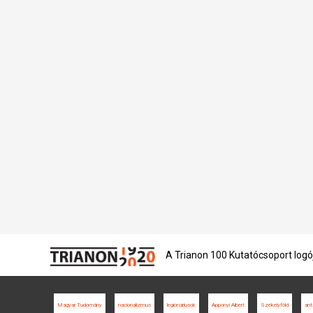
A Trianon 100 Kutatócsoport logó
Magyar Tudomány
nacionalizmus
legionáriusok
Apponyi Albert
Székelyföld
ant