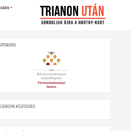
bázis
művek (feltöltés alatt)
kültek
ARTNEREK
ACEBOOK KÖZÖSSÉG