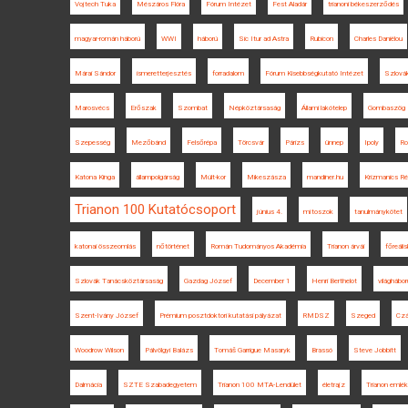
Vojtech Tuka
Mészáros Flóra
Fórum Intézet
Fest Aladár
trianoni békeszerződés
magyar-román háború
WWI
háború
Sic Itur ad Astra
Rubicon
Charles Daniélou
Márai Sándor
ismeretterjesztés
forradalom
Fórum Kisebbségkutató Intézet
Szlovák
Marosvécs
Erőszak
Szombat
Népköztársaság
Állami lakótelep
Gombaszög
Szepesség
Mezőbánd
Felsőrépa
Törcsvár
Párizs
ünnep
Ipoly
Ro
Katona Kinga
állampolgárság
Múlt-kor
Mikeszásza
mandiner.hu
Krizmanics R
Trianon 100 Kutatócsoport
június 4.
mítoszok
tanulmánykötet
katonai összeomlás
nőtörténet
Román Tudományos Akadémia
Trianon árvái
főreális
Szlovák Tanácsköztársaság
Gazdag József
December 1
Henri Berthelot
világhábor
Szent-Ivány József
Prémium posztdoktori kutatási pályázat
RMDSZ
Szeged
Czá
Woodrow Wilson
Pálvölgyi Balázs
Tomáš Garrigue Masaryk
Brassó
Steve Jobbitt
Dalmácia
SZTE Szabadegyetem
Trianon 100 MTA-Lendület
életrajz
Trianon emlé