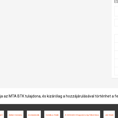
E
ja az MTA BTK tulajdona, és kizárólag a hozzájárulásával történhet a f
ant
Adrian Cioroianu
középiskolák
Katolikus Rádió
A történelmi Magyarország felbomlása
Libri Kiadó