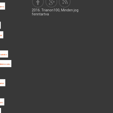
jléta
2016. Trianon100, Minden jog
fenntartva
áb
tatistics
Békéscsaba
árton
ezés