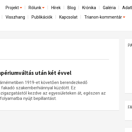
Projekt
Rólunk
Hírek
Blog
Krónika
Galéria
Adat
Visszhang
Publikációk
Kapcsolat
Trianon-kommentár
Előzmények
A kutatócsoport működéséről
Emlék
Dokumentumok
Nemzetközi kontextus: iratok és interpretációk
Munkatársaink
Mene
A trianoni szerződés
Az összeomlás és a magyar társadalom
P
Műhelymunkák
A békerendszer megszilárdulása
Utókor és emlékezet
périumváltás után két évvel
tmárnémetiben 1919-et követően berendezkedő
 fakadó szakemberhiánnyal küzdött. Ez
özigazgatástól kezdve az egyesületeken át, egészen az
folyamatba nyújt bepillantást.
F