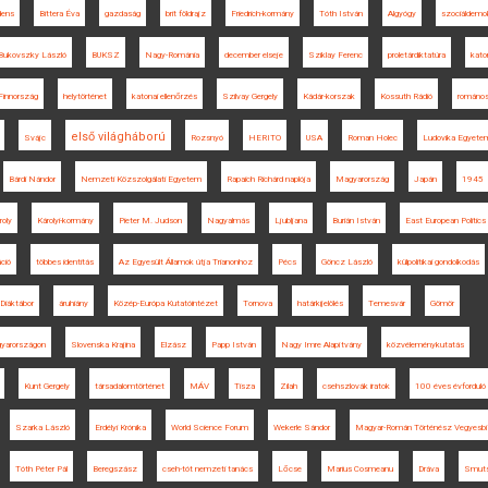
dens
Bittera Éva
gazdaság
brit földrajz
Friedrich-kormány
Tóth István
Algyógy
szociáldemo
Bukovszky László
BUKSZ
Nagy-Románia
december elseje
Sziklay Ferenc
proletárdiktatúra
kato
Finnország
helytörténet
katonai ellenőrzés
Szilvay Gergely
Kádár-korszak
Kossuth Rádió
romános
első világháború
Svájc
Rozsnyó
HERITO
USA
Roman Holec
Ludovika Egyetem
Bárdi Nándor
Nemzeti Közszolgálati Egyetem
Rapaich Richárd naplója
Magyarország
Japán
1945
roly
Károlyi-kormány
Pieter M. Judson
Nagyalmás
Ljubljana
Burián István
East European Politics
áció
többes identitás
Az Egyesült Államok útja Trianonhoz
Pécs
Göncz László
külpolitikai gondolkodás
 Diáktábor
áruhiány
Közép-Európa Kutatóintézet
Tornova
határkijelölés
Temesvár
Gömör
gyarországon
Slovenska Krajina
Elzász
Papp István
Nagy Imre Alapítvány
közvéleménykutatás
Kunt Gergely
társadalomtörténet
MÁV
Tisza
Zilah
csehszlovák iratok
100 éves évforduló
Szarka László
Erdélyi Krónika
World Science Forum
Wekerle Sándor
Magyar-Román Történész Vegyesbi
Tóth Péter Pál
Beregszász
cseh-tót nemzeti tanács
Lőcse
Marius Cosmeanu
Dráva
Smut