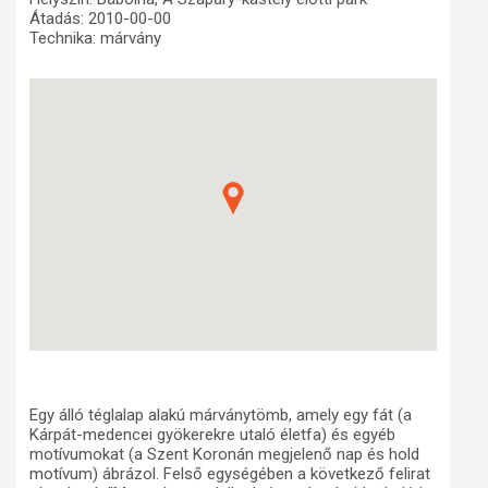
Átadás: 2010-00-00
Műhelymunkák
Technika: márvány
Egy álló téglalap alakú márványtömb, amely egy fát (a
Kárpát-medencei gyökerekre utaló életfa) és egyéb
motívumokat (a Szent Koronán megjelenő nap és hold
motívum) ábrázol. Felső egységében a következő felirat