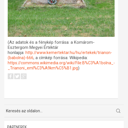
(Az adatok és a fénykép forrása: a Komárom-
Esztergom Megyei Értéktár
honlapja:
http://www.kemertektar.hu/hu/ertekek/trianon-
, a címkép forrása: Wikipedia:
(babolna)-666
https://commons.wikimedia.org/wiki/File:B%C3%A1bolna_-
)
_Trianoni_eml%C3%A9km%C5%B1.jpg
PARTNEREK