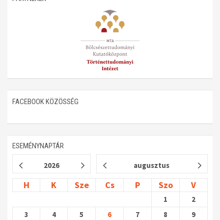
FACEBOOK KÖZÖSSÉG
ESEMÉNYNAPTÁR
2026
augusztus
H
K
Sze
Cs
P
Szo
V
1
2
3
4
5
6
7
8
9