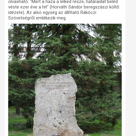
olvasható: "Mert a haza a lelked része, határaidat beléd
véste ezer éve a hit" (Horváth Sándor beregszászi költő
idézete). Az alsó egység az állíttató Rákóczi
Szövetségről emlékezik meg.