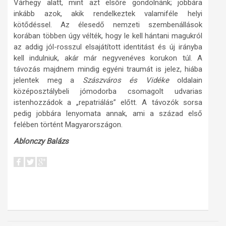
Várhegy alatt, mint azt elsőre gondolnánk; jobbára
inkább azok, akik rendelkeztek valamiféle helyi
kötődéssel. Az élesedő nemzeti szembenállások
korában többen úgy vélték, hogy le kell hántani magukról
az addig jól-rosszul elsajátított identitást és új irányba
kell indulniuk, akár már negyvenéves korukon túl. A
távozás majdnem mindig egyéni traumát is jelez, hiába
jelentek meg a
Szászváros és Vidéke
oldalain
középosztálybeli jómodorba csomagolt udvarias
istenhozzádok a „repatriálás” előtt. A távozók sorsa
pedig jobbára lenyomata annak, ami a század első
felében történt Magyarországon.
Ablonczy Balázs