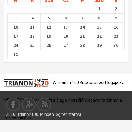
H
K
Sze
Cs
P
Szo
V
1
2
3
4
5
6
7
8
9
10
11
12
13
14
15
16
17
18
19
20
21
22
23
24
25
26
27
28
29
30
31
A Trianon 100 Kutatócsoport logója az
MTA BTK tulajdona, és kizárólag a hozzájárulásával történhet a
2016. Trianon100, Minden jog fenntartva
felhasználása.