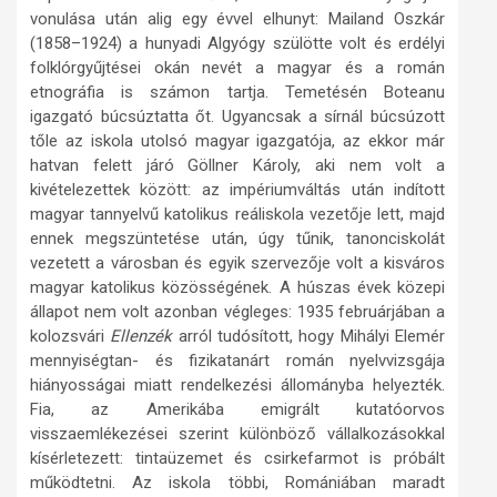
vonulása után alig egy évvel elhunyt: Mailand Oszkár
(1858–1924) a hunyadi Algyógy szülötte volt és erdélyi
folklórgyűjtései okán nevét a magyar és a román
etnográfia is számon tartja. Temetésén Boteanu
igazgató búcsúztatta őt. Ugyancsak a sírnál búcsúzott
tőle az iskola utolsó magyar igazgatója, az ekkor már
hatvan felett járó Göllner Károly, aki nem volt a
kivételezettek között: az impériumváltás után indított
magyar tannyelvű katolikus reáliskola vezetője lett, majd
ennek megszüntetése után, úgy tűnik, tanonciskolát
vezetett a városban és egyik szervezője volt a kisváros
magyar katolikus közösségének. A húszas évek közepi
állapot nem volt azonban végleges: 1935 februárjában a
kolozsvári
Ellenzék
arról tudósított, hogy Mihályi Elemér
mennyiségtan- és fizikatanárt román nyelvvizsgája
hiányosságai miatt rendelkezési állományba helyezték.
Fia, az Amerikába emigrált kutatóorvos
visszaemlékezései szerint különböző vállalkozásokkal
kísérletezett: tintaüzemet és csirkefarmot is próbált
működtetni. Az iskola többi, Romániában maradt