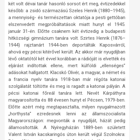
két volt dévai tanár hasonló sorsot ért meg, évtizedekkel
később: a zsidó származású Szeles Henrik (1880–1945),
a mennyiség- és természettan oktatója a pesti gettóban
elszenvedett megpróbáltatások miatt hunyt el 1945.
január 31-én. Előtte csaknem két évtizedig a budapesti
hitközségi gimnázium tanára volt. Szirtes Henrik (1876–
1944) rajztanárt 1944-ben deportálták Kaposvárról,
ahová egy pécsi kitérővel került. Az akkor már nyugdíjban
lévő oktatótól két évvel korábban a rádióját is elvették és
eljárást indítottak ellene, mert külföldi „ellenséges”
adásokat hallgatott. Klacskó Olivér, a magyar, a német és
a francia nyelv tanára 1918-ban már régóta katonai
szolgálatát töltötte és meg is ragadt a katonai pályán. A
pécsi katonai főreál tanára lett. Nevét Kárpáthyra
magyarosította és 88 évesen hunyt el Pécsen, 1979-ben.
Előtte azért még megtapasztalta, milyen nyugalmazott
„horthysta” ezredesnek lenni az államszocialista
Magyarországon: megvonták a nyugdíját, házát pedig
államosították. A Nyíregyházán 1889-ben született
Valent István kacskaringós úton került végül Szolnokra: