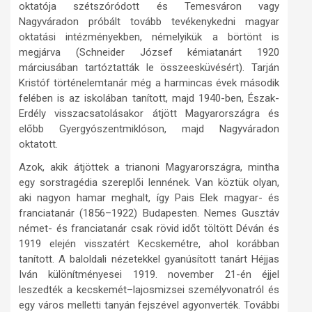
oktatója szétszóródott és Temesváron vagy
Nagyváradon próbált tovább tevékenykedni magyar
oktatási intézményekben, némelyikük a börtönt is
megjárva (Schneider József kémiatanárt 1920
márciusában tartóztatták le összeesküvésért). Tarján
Kristóf történelemtanár még a harmincas évek második
felében is az iskolában tanított, majd 1940-ben, Észak-
Erdély visszacsatolásakor átjött Magyarországra és
előbb Gyergyószentmiklóson, majd Nagyváradon
oktatott.
Azok, akik átjöttek a trianoni Magyarországra, mintha
egy sorstragédia szereplői lennének. Van köztük olyan,
aki nagyon hamar meghalt, így Pais Elek magyar- és
franciatanár (1856–1922) Budapesten. Nemes Gusztáv
német- és franciatanár csak rövid időt töltött Déván és
1919 elején visszatért Kecskemétre, ahol korábban
tanított. A baloldali nézetekkel gyanúsított tanárt Héjjas
Iván különítményesei 1919. november 21-én éjjel
leszedték a kecskemét–lajosmizsei személyvonatról és
egy város melletti tanyán fejszével agyonverték. További