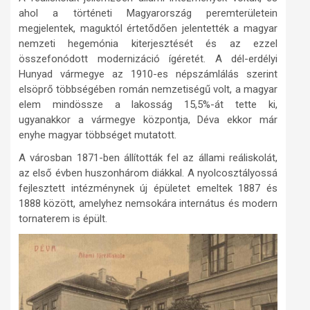
ahol a történeti Magyarország peremterületein
megjelentek, maguktól értetődően jelentették a magyar
nemzeti hegemónia kiterjesztését és az ezzel
összefonódott modernizáció ígéretét. A dél-erdélyi
Hunyad vármegye az 1910-es népszámlálás szerint
elsöprő többségében román nemzetiségű volt, a magyar
elem mindössze a lakosság 15,5%-át tette ki,
ugyanakkor a vármegye központja, Déva ekkor már
enyhe magyar többséget mutatott.
A városban 1871-ben állították fel az állami reáliskolát,
az első évben huszonhárom diákkal. A nyolcosztályossá
fejlesztett intézménynek új épületet emeltek 1887 és
1888 között, amelyhez nemsokára internátus és modern
tornaterem is épült.