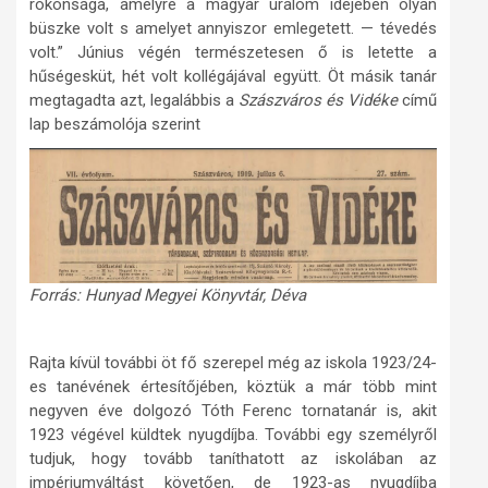
rokonsága, amelyre a magyar uralom idejében olyan
büszke volt s amelyet annyiszor emlegetett. — tévedés
volt.” Június végén természetesen ő is letette a
hűségesküt, hét volt kollégájával együtt. Öt másik tanár
megtagadta azt, legalábbis a
Szászváros és Vidéke
című
lap beszámolója szerint
Forrás: Hunyad Megyei Könyvtár, Déva
Rajta kívül további öt fő szerepel még az iskola 1923/24-
es tanévének értesítőjében, köztük a már több mint
negyven éve dolgozó Tóth Ferenc tornatanár is, akit
1923 végével küldtek nyugdíjba. További egy személyről
tudjuk, hogy tovább taníthatott az iskolában az
impériumváltást követően, de 1923-as nyugdíjba