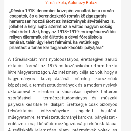
főreáliskola
,
Ablonczy Balázs
Műhelymunkák
„Dévára 1918. december közepén vonultak be a román
csapatok, és a berendezkedő román közigazgatás
hamarosan hozzálátott az intézmények átvételéhez is,
jóllehet a helyi sajtó szerint ez a váltás nagyon sokáig
elhúzódott. Azt, hogy az 1918–1919-es impériumváltás
milyen dilemmák elé állította a dévai főreáliskola
tanárait, talán úgy lehet felmérni, ha vetünk egy
pillantást a tanári kar tagjainak későbbi pályájára.”
A főreáliskolát mint nyolcosztályos, érettségivel záruló
oktatási formát az 1875-ös középiskolai reform hozta
létre Magyarországon. Az intézmény célja az volt, hogy a
hagyományos középiskolánál némileg korszerűbb
képzéssel, a természettudományok és a modern nyelvek
oktatásával – ellenben a klasszikus nyelvek háttérbe
szorításával – természettudományos és műszaki
pályákra készítse fel diákjait. Érettségije csak bizonyos
felsőoktatási intézményekre engedett bejutást:
műegyetemre, természettudományi karokra, bányászati-
erdészeti, majd később mezőgazdasági felsőoktatásba.
A reáliskolák jellemzően állami intézmények voltak, és