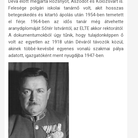
Déva előtt megjárta Rozsnyót, Aszódot és Kolozsvárt is.
Felesége polgári iskolai tanárnő volt, akit hosszas
betegeskedés és kitartó ápolás után 1954-ben temetett
el férje. 1964-ben az idős tanár még átvehette
aranydiplomáját Sőtér Istvántól, az ELTE akkor rektorától.
A dokumentumokból úgy tűnik, hogy tulajdonképpen ő
volt az egyetlen az 1918 után Déváról távozók közül,
akinek többé-kevésbé egyenes vonalú szakmai pálya
adatott, igazgatóként ment nyugdíjba 1947-ben.