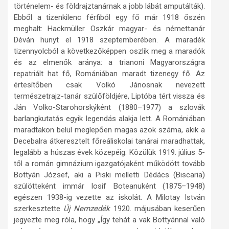
történelem- és földrajztanárnak a jobb lábát amputálták).
Ebből a tizenkilenc férfiból egy fő már 1918 őszén
meghalt: Hackmüller Oszkár magyar- és némettanár
Déván hunyt el 1918 szeptemberében. A maradék
tizennyolcból a következőképpen oszlik meg a maradók
és az elmenők aránya: a trianoni Magyarországra
repatriált hat fő, Romániában maradt tizenegy fő. Az
értesítőben csak Volkó Jánosnak nevezett
természetrajz-tanár szülőföldjére, Liptóba tért vissza és
Ján Volko-Starohorsk
ýként
(1880–1977) a szlovák
barlangkutatás egyik legendás alakja lett. A Romániában
maradtakon belül meglepően magas azok száma, akik a
Decebalra átkeresztelt főreáliskolai tanárai maradhattak,
legalább a húszas évek közepéig. Közülük 1919. július 5-
től a román gimnázium igazgatójaként működött tovább
Bottyán József, aki a Piski melletti Dédács (Biscaria)
szülötteként immár Iosif Boteanuként (1875–1948)
egészen 1938-ig vezette az iskolát. A Milotay István
szerkesztette
Új Nemzedék
1920. májusában keserűen
jegyezte meg róla, hogy „Így tehát a vak Bottyánnal való