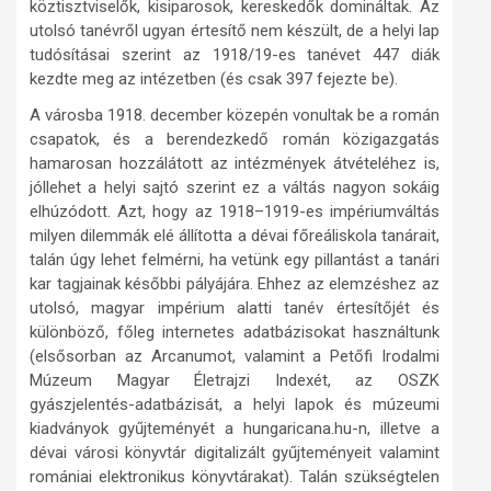
köztisztviselők, kisiparosok, kereskedők domináltak. Az
utolsó tanévről ugyan értesítő nem készült, de a helyi lap
tudósításai szerint az 1918/19-es tanévet 447 diák
kezdte meg az intézetben (és csak 397 fejezte be).
A városba 1918. december közepén vonultak be a román
csapatok, és a berendezkedő román közigazgatás
hamarosan hozzálátott az intézmények átvételéhez is,
jóllehet a helyi sajtó szerint ez a váltás nagyon sokáig
elhúzódott. Azt, hogy az 1918–1919-es impériumváltás
milyen dilemmák elé állította a dévai főreáliskola tanárait,
talán úgy lehet felmérni, ha vetünk egy pillantást a tanári
kar tagjainak későbbi pályájára. Ehhez az elemzéshez az
utolsó, magyar impérium alatti tanév értesítőjét és
különböző, főleg internetes adatbázisokat használtunk
(elsősorban az Arcanumot, valamint a Petőfi Irodalmi
Múzeum Magyar Életrajzi Indexét, az OSZK
gyászjelentés-adatbázisát, a helyi lapok és múzeumi
kiadványok gyűjteményét a hungaricana.hu-n, illetve a
dévai városi könyvtár digitalizált gyűjteményeit valamint
romániai elektronikus könyvtárakat). Talán szükségtelen