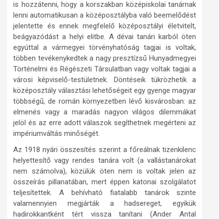
is hozzátenni, hogy a korszakban középiskolai tanárnak
lenni automatikusan a középosztályba való beemelődést
jelentette és ennek megfelelő középosztályi életvitelt,
beágyazódást a helyi elitbe. A dévai tanári karból öten
egyúttal a vármegyei törvényhatóság tagjai is voltak,
többen tevékenykedtek a nagy presztízsű Hunyadmegyei
Történelmi és Régészeti Társulatban vagy voltak tagjai a
városi képviselő-testületnek. Döntéseik tükrözhetik a
középosztály választási lehetőségeit egy gyenge magyar
többségű, de román környezetben lévő kisvárosban: az
elmenés vagy a maradás nagyon világos dilemmákat
jelöl és az erre adott válaszok segíthetnek megérteni az
impériumváltás minőségét.
Az 1918 nyári összesítés szerint a főreálnak tizenkilenc
helyettesítő vagy rendes tanára volt (a vallástanárokat
nem számolva), közülük öten nem is voltak jelen az
összeírás pillanatában, mert éppen katonai szolgálatot
teljesítettek. A behívható fiatalabb tanárok szinte
valamennyien megjárták a hadsereget, egyikük
hadirokkantként tért vissza tanítani (Ander Antal