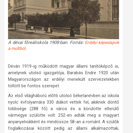
A dévai főreáliskola 1908-ban. Forrás:
Erdélyi képeslapok
.
a múltból
Déván 1919-ig működött magyar állami tanítóképző is,
amelynek utolsó igazgatója, Barabás Endre 1920 után
Magyarországon az erdélyi menekült szervezetekben
töltött be fontos szerepet
.
Az első világháború előtti utolsó béketanévben az iskola
nyolc évfolyamára 330 diákot vettek fel, akiknek döntő
többsége (288 fő) a város és a körülötte elterülő
vármegye szülötte volt: 252-en adták meg a magyart
anyanyelvükként és mindössze 58-an a románt. A szülők
foglalkozásai között pedig az állami alkalmazottak,