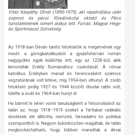
Vitéz Kárpáthy Olivér (1890-1979), aki repatriálása után
soproni és pécsi főreáliskolai oktató és Pécs
turistaéletének ismert alakja lett. Forrás: Magyar Hegy-
és Sportmászó Szövetség
Az 1918-ban Déván tanító hitoktatók is megérnének egy
misét: a görögkatolikusból a gyulafehérvári román
nagygyűlés egyik küldöttje lett, egy az 1228-ból, akik
kimondták Erdély Romániához csatolását. A római
katolikus Erdélyben marad és ferencesként számos
vegzatúrának volt kitéve, míg 1954-ben elhunyt. A zsidó
hitoktató pedig 1927 és 1944 között óbudai rabbi volt,
túlélte a soát és 1964-ban hunyt el.
Ha bármit le lehet vonni tanulságként a felsorolásból az
talán az, hogy 1918–1919 ezeket a férfiakat radikális
döntések elé állította, nemzeti, társadalmi és politikai
szempontból is. Nagyon különbözően reagáltak, de talán
megkockáztatható, hogy többen maradtak a dévai