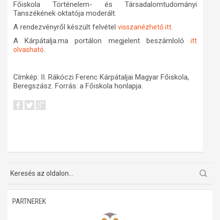
Főiskola Történelem- és Társadalomtudományi
Tanszékének oktatója moderált.
A rendezvényről készült felvétel
visszanézhető itt.
A Kárpátalja.ma portálon megjelent beszámloló
itt
.
olvasható
Címkép: II. Rákóczi Ferenc Kárpátaljai Magyar Főiskola,
Beregszász. Forrás: a Főiskola honlapja.
PARTNEREK