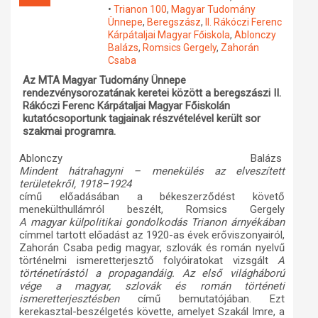
•
Trianon 100
,
Magyar Tudomány
Műhelymunkák
Ünnepe
,
Beregszász
,
II. Rákóczi Ferenc
Kárpátaljai Magyar Főiskola
,
Ablonczy
Balázs
,
Romsics Gergely
,
Zahorán
Csaba
Az MTA Magyar Tudomány Ünnepe
rendezvénysorozatának keretei között a beregszászi II.
Rákóczi Ferenc Kárpátaljai Magyar Főiskolán
kutatócsoportunk tagjainak részvételével került sor
szakmai programra.
Ablonczy Balázs
Mindent hátrahagyni – menekülés az elveszített
területekről, 1918–1924
című előadásában a békeszerződést követő
menekülthullámról beszélt, Romsics Gergely
A magyar külpolitikai gondolkodás Trianon árnyékában
címmel tartott előadást az 1920-as évek erőviszonyairól,
Zahorán Csaba pedig magyar, szlovák és román nyelvű
történelmi ismeretterjesztő folyóiratokat vizsgált
A
történetírástól a propagandáig. Az első világháború
vége a magyar, szlovák és román történeti
ismeretterjesztésben
című bemutatójában. Ezt
kerekasztal-beszélgetés követte, amelyet Szakál Imre, a