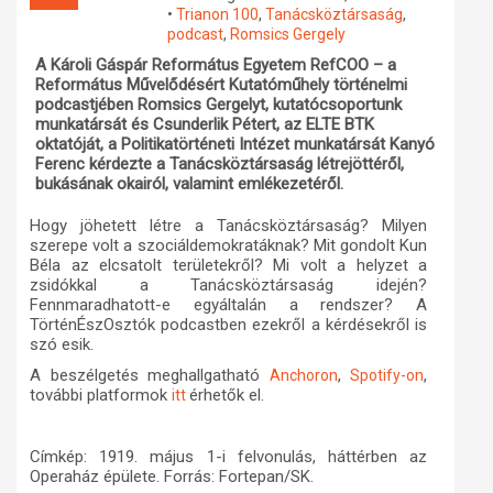
•
Trianon 100
,
Tanácsköztársaság
,
Műhelymunkák
podcast
,
Romsics Gergely
A Károli Gáspár Református Egyetem RefCOO – a
Református Művelődésért Kutatóműhely történelmi
podcastjében Romsics Gergelyt, kutatócsoportunk
munkatársát és Csunderlik Pétert, az ELTE BTK
oktatóját, a Politikatörténeti Intézet munkatársát Kanyó
Ferenc kérdezte a Tanácsköztársaság létrejöttéről,
bukásának okairól, valamint emlékezetéről.
Hogy jöhetett létre a Tanácsköztársaság? Milyen
szerepe volt a szociáldemokratáknak? Mit gondolt Kun
Béla az elcsatolt területekről? Mi volt a helyzet a
zsidókkal a Tanácsköztársaság idején?
Fennmaradhatott-e egyáltalán a rendszer?
A
TörténÉszOsztók podcastben
ezekről a kérdésekről is
szó esik.
A beszélgetés meghallgatható
,
,
Anchoron
Spotify-on
további platformok
érhetők el.
itt
Címkép: 1919. május 1-i felvonulás, háttérben az
Operaház épülete. Forrás: Fortepan/SK.