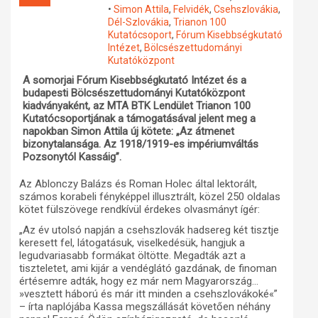
•
Simon Attila
,
Felvidék
,
Csehszlovákia
,
Műhelymunkák
Dél-Szlovákia
,
Trianon 100
Kutatócsoport
,
Fórum Kisebbségkutató
Intézet
,
Bölcsészettudományi
Kutatóközpont
A somorjai Fórum Kisebbségkutató Intézet és a
budapesti Bölcsészettudományi Kutatóközpont
kiadványaként, az MTA BTK Lendület Trianon 100
Kutatócsoportjának a támogatásával jelent meg a
napokban Simon Attila új kötete: „Az átmenet
bizonytalansága. Az 1918/1919-es impériumváltás
Pozsonytól Kassáig”.
Az Ablonczy Balázs és Roman Holec által lektorált,
számos korabeli fényképpel illusztrált, közel 250 oldalas
kötet fülszövege rendkívül érdekes olvasmányt ígér:
„Az év utolsó napján a csehszlovák hadsereg két tisztje
keresett fel, látogatásuk, viselkedésük, hangjuk a
legudvariasabb formákat öltötte. Megadták azt a
tiszteletet, ami kijár a vendéglátó gazdának, de finoman
értésemre adták, hogy ez már nem Magyarország…
»vesztett háború és már itt minden a csehszlovákoké«”
– írta naplójába Kassa megszállását követően néhány