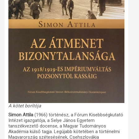
A kötet borítója
Simon Attila
(1966) történész, a Fórum Kisebbségkutató
Intézet igazgatója, a Selye János Egyetem
tanszékvezető docense, a Magyar Tudományos
Akadémia külső tagja. Legújabb kötetében a történelmi
Magyarország szétesésének, Csehszlovákia