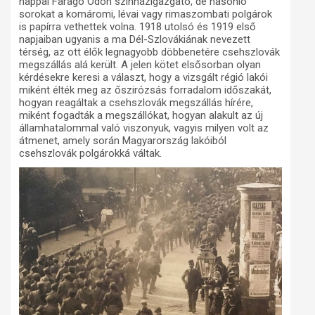
nappal Faragó Ödön színházigazgató, de hasonló
sorokat a komáromi, lévai vagy rimaszombati polgárok
is papírra vethettek volna. 1918 utolsó és 1919 első
napjaiban ugyanis a ma Dél-Szlovákiának nevezett
térség, az ott élők legnagyobb döbbenetére csehszlovák
megszállás alá került. A jelen kötet elsősorban olyan
kérdésekre keresi a választ, hogy a vizsgált régió lakói
miként élték meg az őszirózsás forradalom időszakát,
hogyan reagáltak a csehszlovák megszállás hírére,
miként fogadták a megszállókat, hogyan alakult az új
államhatalommal való viszonyuk, vagyis milyen volt az
átmenet, amely során Magyarország lakóiból
csehszlovák polgárokká váltak.