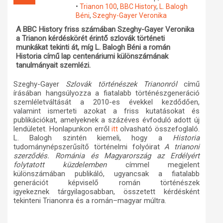
•
Trianon 100
,
BBC History
,
L. Balogh
Műhelymunkák
Béni
,
Szeghy-Gayer Veronika
A BBC History friss számában Szeghy-Gayer Veronika
a Trianon kérdéskörét érintő szlovák történeti
munkákat tekinti át, míg L. Balogh Béni a román
Historia című lap centenáriumi különszámának
tanulmányait szemlézi.
Szeghy-Gayer
Szlovák történészek Trianonról
című
írásában hangsúlyozza a fiatalabb történészgeneráció
szemléletváltását a 2010-es évekkel kezdődően,
valamint ismerteti azokat a friss kutatásokat és
publikációkat, amelyeknek a százéves évfoduló adott új
lendületet. Honlapunkon erről
olvasható összefoglaló.
itt
L. Balogh szintén kiemeli, hogy a
Historia
tudománynépszerűsítő történelmi folyóirat
A trianoni
szerződés. Románia és Magyarország az Erdélyért
folytatott küzdelemben
címmel megjelent
különszámában publikáló, ugyancsak a fiatalabb
generációt képviselő román történészek
igyekeznek tárgyilagosabban, összetett kérdésként
tekinteni Trianonra és a román–magyar múltra.