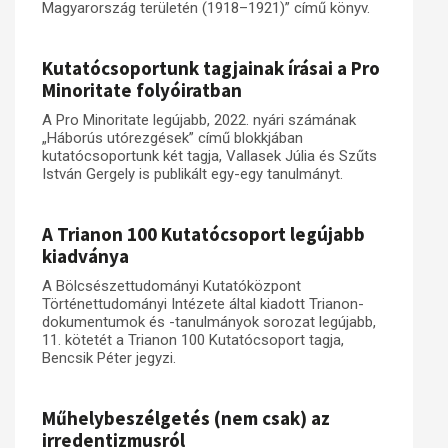
Magyarország területén (1918–1921)” című könyv.
Kutatócsoportunk tagjainak írásai a Pro
Minoritate folyóiratban
A Pro Minoritate legújabb, 2022. nyári számának
„Háborús utórezgések” című blokkjában
kutatócsoportunk két tagja, Vallasek Júlia és Szűts
István Gergely is publikált egy-egy tanulmányt.
A Trianon 100 Kutatócsoport legújabb
kiadványa
A Bölcsészettudományi Kutatóközpont
Történettudományi Intézete által kiadott Trianon-
dokumentumok és -tanulmányok sorozat legújabb,
11. kötetét a Trianon 100 Kutatócsoport tagja,
Bencsik Péter jegyzi.
Műhelybeszélgetés (nem csak) az
irredentizmusról