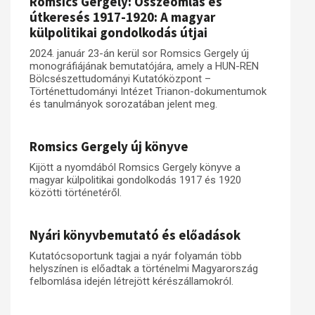
Romsics Gergely: Összeomlás és
útkeresés 1917-1920: A magyar
külpolitikai gondolkodás útjai
2024. január 23-án kerül sor Romsics Gergely új
monográfiájának bemutatójára, amely a HUN-REN
Bölcsészettudományi Kutatóközpont –
Történettudományi Intézet Trianon-dokumentumok
és tanulmányok sorozatában jelent meg.
Romsics Gergely új könyve
Kijött a nyomdából Romsics Gergely könyve a
magyar külpolitikai gondolkodás 1917 és 1920
közötti történetéről.
Nyári könyvbemutató és előadások
Kutatócsoportunk tagjai a nyár folyamán több
helyszínen is előadtak a történelmi Magyarország
felbomlása idején létrejött kérészállamokról.