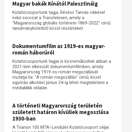
Magyar bakák Kínától Palesztináig
Kutatócsoportunk tagja, Révész Tamás cikkével
indul sorozat a Transtelexen, amely a
"Magyarország globális története 1869-2022" című
tanulmánykötetből közöl részleteket.
Dokumentumfilm az 1919-es magyar-
román háborúról
Kutatócsoportunk tagjai is közreműködtek abban a
2021-ben elkészült dokumentumfilmben, amely
Magyarország 1919-es román megszállását
mutatja be. "A román megszállás" című, közel
egyórás alkotást június 24-ig lehet megtekinteni a
médiaklikk oldalán.
A történeti Magyarország területén
született határon kívüliek megoszlása
1930-ban
A Trianon 100 MTA–Lendület Kutatócsoport céljai