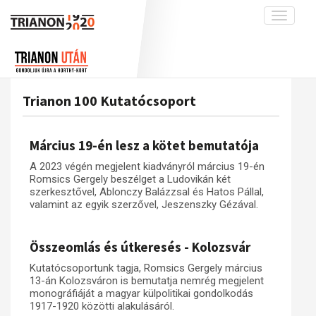
Toggle
navigati
Projekt
Rólunk
Előzmények
Hírek
A kutatócsoport működéséről
Nemzetközi kontextus: iratok és
Trianon 100 Kutatócsoport
interpretációk
Blog
Munkatársaink
Az összeomlás és a magyar társadalom
Krónika
Március 19-én lesz a kötet bemutatója
A békerendszer megszilárdulása
Galéria
A 2023 végén megjelent kiadványról március 19-én
Utókor és emlékezet
Adatbázis
Romsics Gergely beszélget a Ludovikán két
szerkesztővel, Ablonczy Balázzsal és Hatos Pállal,
Visszhang
Emlékművek (feltöltés alatt)
valamint az egyik szerzővel, Jeszenszky Gézával.
Publikációk
Menekültek
Összeomlás és útkeresés - Kolozsvár
Kapcsolat
Trianon-kommentár
Kutatócsoportunk tagja, Romsics Gergely március
13-án Kolozsváron is bemutatja nemrég megjelent
Dokumentumok
monográfiáját a magyar külpolitikai gondolkodás
1917-1920 közötti alakulásáról.
A trianoni szerződés