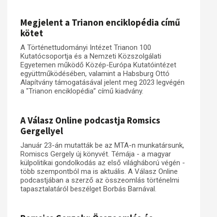
Műhelymunkák
Megjelent a Trianon enciklopédia című
kötet
A Történettudományi Intézet Trianon 100
Kutatócsoportja és a Nemzeti Közszolgálati
Egyetemen működő Közép-Európa Kutatóintézet
együttműködésében, valamint a Habsburg Ottó
Alapítvány támogatásával jelent meg 2023 legvégén
a "Trianon enciklopédia” című kiadvány.
A Válasz Online podcastja Romsics
Gergellyel
Január 23-án mutatták be az MTA-n munkatársunk,
Romiscs Gergely új könyvét. Témája - a magyar
külpolitikai gondolkodás az első világháború végén -
több szempontból ma is aktuális. A Válasz Online
podcastjában a szerző az összeomlás történelmi
tapasztalatáról beszélget Borbás Barnával.