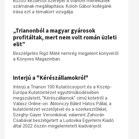
között kezdettől szerepel a trianoni menekültek
számának megállapítása. Koloh Gábor kollégánk
írása ezt a témakört vizsgálja.
„Trianonból a magyar gyárosok
profitáltak, mert nem volt román üzleti
elit”
Beszélgetés Rigó Máté nemrég megjelent könyvéről
a Könyves Magazinban.
Interjú a "Kérészállamokról"
Interjú a Trianon 100 Kutatócsoport és a Közép-
Európa Kutatóintézet együttműködésében
megszületett, "Kérészállamok" című kötetről a
Válasz Online-on. Ablonczy Bálint Hatos Pállal, a
kutatóintézet vezetőjével és a szerkesztőkkel,
Szeghy-Gayer Veronikával, valamint Zahorán
Csabával beszélgetett a Ludovika Egyetemi Kiadó
által 2022 őszén megjelentetett kiadványról.