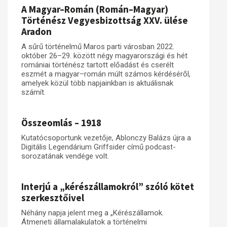
A Magyar–Román (Román–Magyar)
Történész Vegyesbizottság XXV. ülése
Aradon
A sűrű történelmű Maros parti városban 2022.
október 26–29. között négy magyarországi és hét
romániai történész tartott előadást és cserélt
eszmét a magyar–román múlt számos kérdéséről,
amelyek közül több napjainkban is aktuálisnak
számít.
Összeomlás – 1918
Kutatócsoportunk vezetője, Ablonczy Balázs újra a
Digitális Legendárium Griffsider című podcast-
sorozatának vendége volt.
Interjú a „kérészállamokról” szóló kötet
szerkesztőivel
Néhány napja jelent meg a „Kérészállamok.
Átmeneti államalakulatok a történelmi