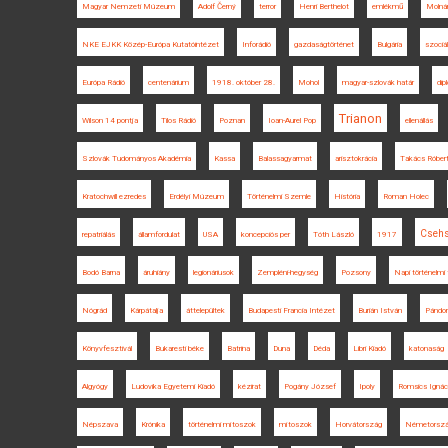
Magyar Nemzeti Múzeum
Adolf Černý
terror
Henri Berthelot
emlékmű
Molná
NKE EJKK Közép-Európa Kutatóintézet
Inforádió
gazdaságtörténet
Bulgária
szociá
Európa Rádió
centenárium
1918. október 28.
Mohol
magyar-szlovák határ
dip
Trianon
Wilson 14 pontja
Tilos Rádió
Poznan
Ioan-Aurel Pop
ellenállás
Szlovák Tudományos Akadémia
Kassa
Balassagyarmat
arisztokrácia
Takács Róber
Kratochwill ezredes
Erdélyi Múzeum
Történelmi Szemle
História
Roman Holec
Csehs
repatriálás
államfordulat
USA
koncepciós per
Tóth László
1917
Bodó Barna
áruhiány
legionáriusok
Zempléni-hegység
Pozsony
Napi történelmi 
Nógrád
Kárpátalja
áttelepültek
Budapesti Francia Intézet
Burián István
Pándor
Könyvfesztivál
Bukaresti béke
Batrina
Duna
Déda
Libri Kiadó
katonaság
Algyógy
Ludovika Egyetemi Kiadó
kézirat
Pogány József
Ipoly
Romsics Ignác
Népszava
Krónika
történelmi mítoszok
mítoszok
Horvátország
Németorsz