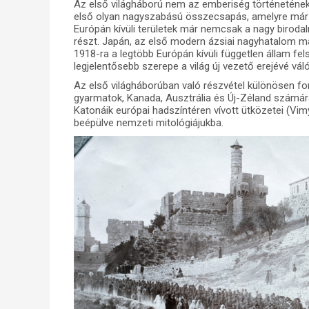
Az első világháború nem az emberiség történetének e
első olyan nagyszabású összecsapás, amelyre már eg
Európán kívüli területek már nemcsak a nagy birodal
részt. Japán, az első modern ázsiai nagyhatalom má
1918-ra a legtöbb Európán kívüli független állam fe
legjelentősebb szerepe a világ új vezető erejévé vál
Az első világháborúban való részvétel különösen fo
gyarmatok, Kanada, Ausztrália és Új-Zéland számára,
Katonáik európai hadszíntéren vívott ütközetei (Vimy 
beépülve nemzeti mitológiájukba.