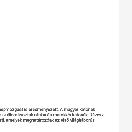
ű népmozgást is eredményezett. A magyar katonák
n is állomásoztak afrikai és marokkói katonák. Révész
teti, amelyek meghatározóak az első világháborús