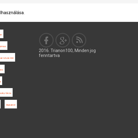
elhasználása.
on
lizmus
2016. Trianon100, Minden jog
fenntartva
al István Kör
nes
g
szky Géza
Bukarest