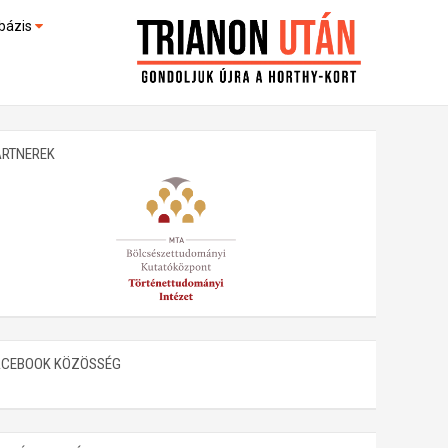
bázis
művek (feltöltés alatt)
kültek
ARTNEREK
ACEBOOK KÖZÖSSÉG