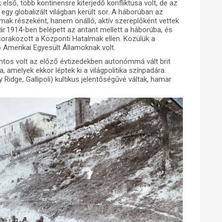
lső, több kontinensre kiterjedő konfliktusa volt, de az
y globalizált világban került sor. A háborúban az
mak részeként, hanem önálló, aktív szereplőként vettek
r 1914-ben belépett az antant mellett a háborúba, és
lsorakozott a Központi Hatalmak ellen. Közülük a
ó Amerikai Egyesült Államoknak volt.
ntos volt az előző évtizedekben autonómmá vált brit
 amelyek ekkor léptek ki a világpolitika színpadára.
Ridge, Gallipoli) kultikus jelentőségűvé váltak, hamar