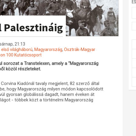
E
 Palesztináig
asárnap, 21:13
,
első világháború
,
Magyarország
,
Osztrák-Magyar
non 100 Kutatócsoport
ul sorozat a Transtelexen, amely a "Magyarország
ől közöl részleteket.
 Corvina Kiadónál tavaly megjelent, 82 szerző által
 be, hogy Magyarország milyen módon kapcsolódott
vül gyorsan globálissá dagadt, hanem éveken át
ilágot - többek közt a történelmi Magyarország