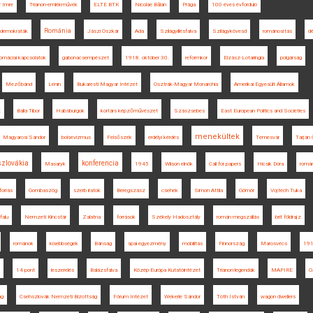
r Imre
Trianon-emlékművek
ELTE BTK
Nicolae Bălan
Prága
100 éves évforduló
Románia
ldemokraták
Jászi Oszkár
Ada
Szilágyillésfalva
Szilágykövesd
románosítás
dé
lomáciai kapcsolatok
gabonacsempészet
1918. október 30.
reformkor
Elzász-Lotaringia
polgárság
Mezőbánd
Lenin
Bukaresti Magyar Intézet
Osztrák-Magyar Monarchia
Amerikai Egyesült Államok
t
Balla Tibor
Habsburgok
kortárs képzőművészet
Szászsebes
East European Politics and Societies
menekültek
Magyarosi Sándor
bolsevizmus
Felsőszék
erdélyi kérdés
Temesvár
Tarján
zlovákia
konferencia
Masaryk
1945
Wilson elnök
Call for papers
Hicsik Dóra
romá
forrás
Gombaszög
szerb iratok
Beregszász
csehek
Simon Attila
Gömör
Vojtech Tuka
falu
Nemzeti Kincstár
Zalatna
források
Székely Hadosztály
román megszállás
brit földrajz
románok
kisebbségek
Bánság
spai egyezmény
mobilitás
Finnország
Marosvécs
19
14 pont
leszerelés
Balázsfalva
Közép-Európa Kutatóintézet
Trianon-legendák
MAPIRE
G
ág
Csehszlovák Nemzeti Bizottság
Fórum Intézet
Wekerle Sándor
Tóth István
wagon dwellers