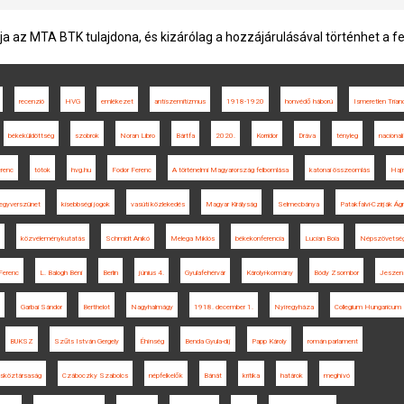
ja az MTA BTK tulajdona, és kizárólag a hozzájárulásával történhet a f
recenzió
HVG
emlékezet
antiszemitizmus
1918-1920
honvédő háború
Ismeretlen Trian
békeküldöttség
szobrok
Noran Libro
Bártfa
2020.
Korridor
Dráva
tényleg
naciona
renc
tótok
hvg.hu
Fodor Ferenc
A történelmi Magyarország felbomlása
katonai összeomlás
Hajn
egyverszünet
kisebbségi jogok
vasúti közlekedés
Magyar Királyság
Selmecbánya
Patakfalvi-Czirják Ág
közvéleménykutatás
Schmidt Anikó
Melega Miklós
békekonferencia
Lucian Boia
Népszövetsé
Ferenc
L. Balogh Béni
Berlin
június 4.
Gyulafehérvár
Károlyi-kormány
Bódy Zsombor
Jeszen
Garbai Sándor
Berthelot
Nagyhalmágy
1918. december 1.
Nyíregyháza
Collegium Hungaricum
BUKSZ
Szűts István Gergely
Éhínség
Benda Gyula-díj
Papp Károly
román parlament
sköztársaság
Czáboczky Szabolcs
népfelkelők
Bánát
kritika
határok
meghívó