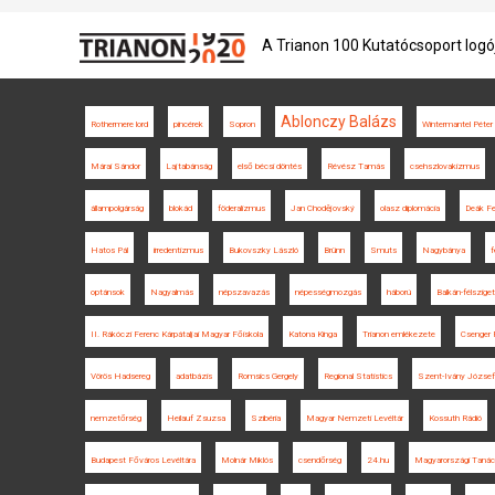
A Trianon 100 Kutatócsoport logó
Ablonczy Balázs
Rothermere lord
pincérek
Sopron
Wintermantel Péter
Márai Sándor
Lajtabánság
első bécsi döntés
Révész Tamás
csehszlovakizmus
állampolgárság
blokád
föderalizmus
Jan Chodějovský
olasz diplomácia
Deák Fe
Hatos Pál
irredentizmus
Bukovszky László
Brünn
Smuts
Nagybánya
f
optánsok
Nagyalmás
népszavazás
népességmozgás
háború
Balkán-félsziget
II. Rákóczi Ferenc Kárpátaljai Magyar Főiskola
Katona Kinga
Trianon emlékezete
Csenger 
Vörös Hadsereg
adatbázis
Romsics Gergely
Regional Statistics
Szent-Ivány József
nemzetőrség
Heilauf Zsuzsa
Szibéria
Magyar Nemzeti Levéltár
Kossuth Rádió
Budapest Főváros Levéltára
Molnár Miklós
csendőrség
24.hu
Magyarországi Tanác