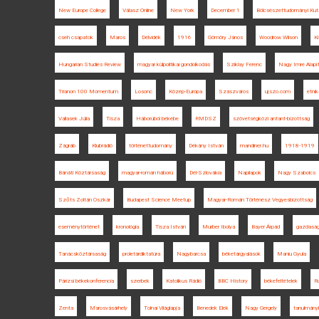
New Europe College
Válasz Online
New York
December 1
Bölcsészettudományi Kut
cseh csapatok
Maros
Délvidék
1916
Gömöry János
Woodrow Wilson
K
Hungarian Studies Review
magyar külpolitikai gondolkodás
Sziklay Ferenc
Nagy Imre Alapí
Trianon 100 Momentum
Losonc
Közép-Európa
Szászváros
ujszo.com
etnik
Vallasek Júlia
Tisza
Háborúból békébe
RMDSZ
szövetségközi antant-bizottság
Zágráb
Klubrádió
történettudomány
Dékány István
mandiner.hu
1918-1919
Bánáti Köztársaság
magyar-román háború
Dél-Szlovákia
Napilapok
Nagy Szabolcs
Szőts Zoltán Oszkár
Budapest Science Meetup
Magyar-Román Történész Vegyesbizottság
eseménytörténet
kronológia
Tisza István
Murber Ibolya
Bayer Árpád
gazdasá
Tanácsköztársaság
proletárdiktatúra
Nagybarcsa
béketárgyalások
Maniu Gyula
Párizsi békekonferencia
szerbek
Katolikus Rádió
BBC History
békefeltételek
Ru
Zenta
Marosvásárhely
Tolnai Világlapja
Benedek Elek
Nagy Gergely
tanulmány