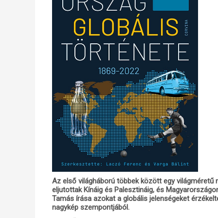
Az első világháború többek között egy világméret
eljutottak Kínáig és Palesztináig, és Magyarországo
Tamás írása azokat a globális jelenségeket érzékel
nagykép szempontjából.