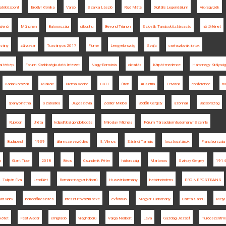
atóközpont
Erdélyi Krónika
Varsó
Szarka László
Rigó Máté
Digitális Legendárium
Vix-jegyzék
isjenő
München
Bajorország
ujkor.hu
Beyond Trianon
Szlovák Tanácsköztársaság
nőtörténet
tvány
zűrzavar
Tusványos 2017
Fiume
Lengyelország
Svájc
csehszlovák iratok
ai térkép
Fórum Kisebbségkutató Intézet
Nagy-Románia
oktatás
Kárpát-medence
Háromegy Királyság
Kádár-korszak
Miskolc
Dilema Veche
BBTE
Úton
Ausztria
Felvidék
conference
ha
spanyolnátha
Szabadka
Jugoszlávia
Zeidler Miklós
Bödők Gergely
azonnali
Bácsország
Rubicon
Újléta
külpolitikai gondolkodás
Miroslav Michela
Fórum Társadalomtudományi Szemle
Budapest
1939
államszerveződés
II. Vilmos
Sárándi Tamás
fosztogatások
Franciaország
g
Glant Tibor
2018
Bécs
Csunderlik Péter
hátország
Martonos
Szilvay Gergely
1914
Tulipán Éva
Lendület
Román-magyar háború
Huszár-kormány
határincindens
ERC NEPOSTRANS
hr-vidék
békeelőkészítés
breszt-litovszki béke
évforduló
Magyar Tudomány
Csinta Samu
Mélyi
kötet
Fest Aladár
emigráció
világháború
Varga Norbert
Léva
Gazdag József
Turócszentmá