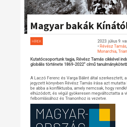
Magyar bakák Kínától
HÍREK
2023. július 9. v
•
Révész Tamás
Monarchia
,
Tria
Kutatócsoportunk tagja, Révész Tamás cikkével ind
globális története 1869-2022" című tanulmánykötetb
A Laczó Ferenc és Varga Bálint által szerkesztett, a
jegyzett könyvben Révész Tamás írása azt mutatta
be abba a konfliktusba, amely nemcsak, hogy rendkí
elhúzódott, és végül gyökeresen megváltoztatta a v
felbomlásához és Trianonhoz is vezetve.