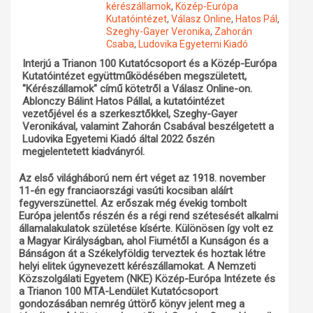
kérészállamok
,
Közép-Európa
Kutatóintézet
,
Válasz Online
,
Hatos Pál
,
Műhelymunkák
Szeghy-Gayer Veronika
,
Zahorán
Csaba
,
Ludovika Egyetemi Kiadó
Interjú a Trianon 100 Kutatócsoport és a Közép-Európa
Kutatóintézet együttműködésében megszületett,
"Kérészállamok" című kötetről a Válasz Online-on.
Ablonczy Bálint Hatos Pállal, a kutatóintézet
vezetőjével és a szerkesztőkkel, Szeghy-Gayer
Veronikával, valamint Zahorán Csabával beszélgetett a
Ludovika Egyetemi Kiadó által 2022 őszén
megjelentetett kiadványról.
Az első világháború nem ért véget az 1918. november
11-én egy franciaországi vasúti kocsiban aláírt
fegyverszünettel. Az erőszak még évekig tombolt
Európa jelentős részén és a régi rend szétesését alkalmi
államalakulatok születése kísérte. Különösen így volt ez
a Magyar Királyságban, ahol Fiumétől a Kunságon és a
Bánságon át a Székelyföldig terveztek és hoztak létre
helyi elitek úgynevezett kérészállamokat. A Nemzeti
Közszolgálati Egyetem (NKE) Közép-Európa Intézete és
a Trianon 100 MTA-Lendület Kutatócsoport
gondozásában nemrég úttörő könyv jelent meg a