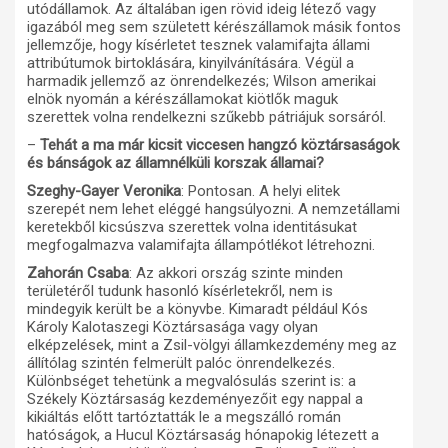
utódállamok. Az általában igen rövid ideig létező vagy
igazából meg sem született kérészállamok másik fontos
jellemzője, hogy kísérletet tesznek valamifajta állami
attribútumok birtoklására, kinyilvánítására. Végül a
harmadik jellemző az önrendelkezés; Wilson amerikai
elnök nyomán a kérészállamokat kiötlők maguk
szerettek volna rendelkezni szűkebb pátriájuk sorsáról.
–
Tehát a ma már kicsit viccesen hangzó köztársaságok
és bánságok az államnélküli korszak államai?
Szeghy-Gayer Veronika
: Pontosan. A helyi elitek
szerepét nem lehet eléggé hangsúlyozni. A nemzetállami
keretekből kicsúszva szerettek volna identitásukat
megfogalmazva valamifajta állampótlékot létrehozni.
Zahorán Csaba
: Az akkori ország szinte minden
területéről tudunk hasonló kísérletekről, nem is
mindegyik került be a könyvbe. Kimaradt például Kós
Károly Kalotaszegi Köztársasága vagy olyan
elképzelések, mint a Zsil-völgyi államkezdemény meg az
állítólag szintén felmerült palóc önrendelkezés.
Különbséget tehetünk a megvalósulás szerint is: a
Székely Köztársaság kezdeményezőit egy nappal a
kikiáltás előtt tartóztatták le a megszálló román
hatóságok, a Hucul Köztársaság hónapokig létezett a