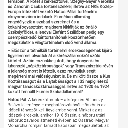
témában. A kötet szerkesztőivel, Szeghy-Gayer Veronika
és Zahorán Csaba történészekkel, illetve az NKE Közép-
Európa Intézetét vezető Hatos Pállal történelmi
oknyomozásra indulunk: Fiuméban államilag
engedélyezik a szabad szerelmet és a
kokainfogyasztást, majdnem kikiáltják az önálló
Székelyföldet, a lendvai Elefánt Szállóban pedig egy
csempészkedő kántortanítónak köszönhetően
megszületik a világtörténelem első vend állama.
–
Először a tétnélküli történelmi érdekességeknek kijáró
figyelemmel olvastuk át a kérészállamokról szóló
kötetet. Aztán eszünkbe jutott, hogy donyecki és
luhanszki „népköztársaságok” vagy Transznisztria révén
a jelenség most is létezik, azaz munkájuk segít
megérteni mai valóságunkat is. De mi köti össze a Kun
Köztársaságot és a Lajtabánságot a 133 napig létező
magyar tanácsköztársasággal, illetve az 1920 és 1924
között fennállt Fiumei Szabadállammal?
Hatos Pál
: A kérészállamok – a kifejezés Ablonczy
Balázs leleménye – meghatározásánál először is az
időbeli tényezőt kell figyelembe venni. Minket az az
időszak érdekelt, amikor 1918 őszén, a háború utáni
háborúk zavaros átmeneti évében az Osztrák–Magyar
Monarchia romjain támadt káoszban megszülettek az