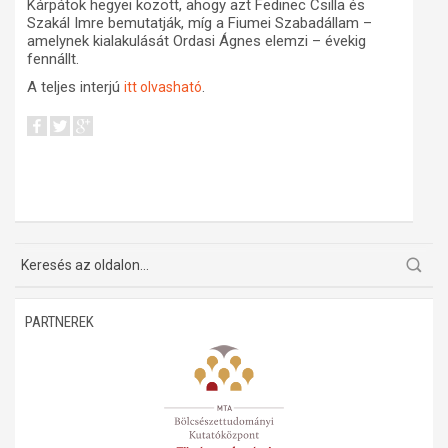
Kárpátok hegyei között, ahogy azt Fedinec Csilla és
Szakál Imre bemutatják, míg a Fiumei Szabadállam –
amelynek kialakulását Ordasi Ágnes elemzi – évekig
fennállt.
A teljes interjú
.
itt olvasható
PARTNEREK