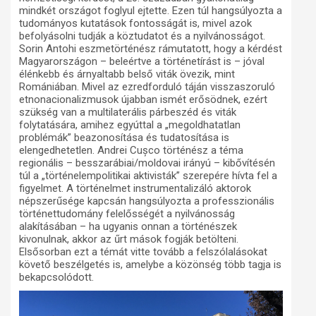
mindkét országot foglyul ejtette. Ezen túl hangsúlyozta a
tudományos kutatások fontosságát is, mivel azok
befolyásolni tudják a köztudatot és a nyilvánosságot.
Sorin Antohi eszmetörténész rámutatott, hogy a kérdést
Magyarországon – beleértve a történetírást is – jóval
élénkebb és árnyaltabb belső viták övezik, mint
Romániában. Mivel az ezredforduló táján visszaszoruló
etnonacionalizmusok újabban ismét erősödnek, ezért
szükség van a multilaterális párbeszéd és viták
folytatására, amihez egyúttal a „megoldhatatlan
problémák” beazonosítása és tudatosítása is
elengedhetetlen. Andrei Cușco történész a téma
regionális – besszarábiai/moldovai irányú – kibővítésén
túl a „történelempolitikai aktivisták” szerepére hívta fel a
figyelmet. A történelmet instrumentalizáló aktorok
népszerűsége kapcsán hangsúlyozta a professzionális
történettudomány felelősségét a nyilvánosság
alakításában – ha ugyanis onnan a történészek
kivonulnak, akkor az űrt mások fogják betölteni.
Elsősorban ezt a témát vitte tovább a felszólalásokat
követő beszélgetés is, amelybe a közönség több tagja is
bekapcsolódott.