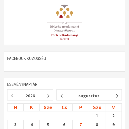
FACEBOOK KÖZÖSSÉG
ESEMÉNYNAPTÁR
2026
augusztus
H
K
Sze
Cs
P
Szo
V
1
2
3
4
5
6
7
8
9