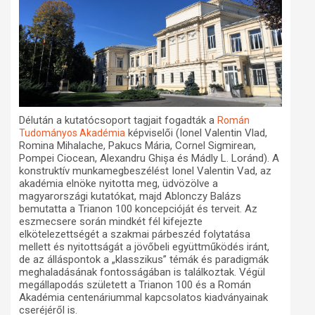
Délután a kutatócsoport tagjait fogadták a
Román
képviselői (Ionel Valentin Vlad,
Tudományos Akadémia
Romina Mihalache, Pakucs Mária, Cornel Sigmirean,
Pompei Ciocean, Alexandru Ghișa és Mádly L. Loránd). A
konstruktív munkamegbeszélést Ionel Valentin Vad, az
akadémia elnöke nyitotta meg, üdvözölve a
magyarországi kutatókat, majd Ablonczy Balázs
bemutatta a Trianon 100 koncepcióját és terveit. Az
eszmecsere során mindkét fél kifejezte
elkötelezettségét a szakmai párbeszéd folytatása
mellett és nyitottságát a jövőbeli együttműködés iránt,
de az álláspontok a „klasszikus” témák és paradigmák
meghaladásának fontosságában is találkoztak. Végül
megállapodás született a Trianon 100 és a Román
Akadémia centenáriummal kapcsolatos kiadványainak
cseréjéről is.