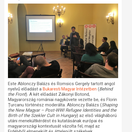
Este Ablonczy Balázs és Romsics Gergely tartott angol
nyelvű előadást a
(
Behind
Bukaresti Magyar Intézetben
the Front
). A két előadást Zákonyi Botond,
Magyarország romániai nagykövete vezette be, és Florin
Țurcanu történész moderálta. Ablonczy Balázs (
Shaping
the New Magyar – Post-WWI Refugee Identities and the
Birth of the Szekler Cult in Hungary
) az első világháború
utáni menekültkérdést és kutatásának európai és
magyarországi kontextusát vázolta fel, majd az
Erdélyből elmenekült és áttelepült székelyek