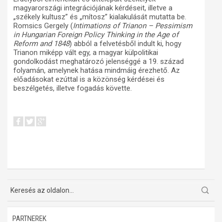
magyarországi integrációjának kérdéseit, illetve a
„székely kultusz” és „mítosz” kialakulását mutatta be.
Romsics Gergely (
Intimations of Trianon – Pessimism
in Hungarian Foreign Policy Thinking in the Age of
Reform and 1848
) abból a felvetésből indult ki, hogy
Trianon miképp vált egy, a magyar külpolitikai
gondolkodást meghatározó jelenséggé a 19. század
folyamán, amelynek hatása mindmáig érezhető. Az
előadásokat ezúttal is a közönség kérdései és
beszélgetés, illetve fogadás követte.
PARTNEREK