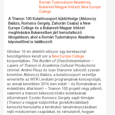
Román Tudományos Akadémia
,
Bukaresti Magyar Intézet
,
New Europe
Műhelymunkák
College
A Trianon 100 Kutatócsoport küldöttsége (Ablonczy
Balázs, Romsics Gergely, Zahorán Csaba) a New
Europe College és a Bukaresti Magyar Intézet
meghívására Bukarestben járt bemutatkozó
látogatáson, ahol a Román Tudományos Akadémia
képviselőivel is találkozott.
Október 10-én délelőtt először egy kerekasztal-
beszélgetésre került sor a
New Europe College
központjában,
The Burden of (Over)interpretation –
Layers of Trianon in Academia Cultural Productions
címmel. Andrei Pleșu és Ioan Stanomir üdvözlő szavait
követően Ablonczy Balázs, a kutatócsoport vezetője
ismertette az MTA Lendület programjának koncepcióját,
az annak keretében 2016-ben indult – és Romániában is
érdeklődés által kísért – Trianon 100 projekt négy pillérét,
valamint a trianoni békeszerződés kutatásának
előzményeit. Ezután Romsics Gergely saját témáján
(
Trianon a magyar külpolitikai gondolkodásban
)
keresztül bemutatta a kérdéskör tanulmányozásában
rejlő módszertani csapdákat, és rámutatott, hogyan