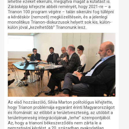
lehetne ezeket elkerülni, megújítva magát a kutatást is.
Zárásképp kifejezte abbéli reményét, hogy 2021-re – a
Trianon 100 program végére – talán sikerülni fog túllépni
a kérdéskör (nemzeti) megközelítésein, és a jelenlegi
monolitikus Trianon-diskurzusok helyett sok kis, külön-
külön jóval „kezelhetőbb” Trianonunk lesz.
Az első hozzászóló, Silvia Marton politológus kifejtette,
hogy Trianon problémája egyaránt érinti Magyarországot
és Romániát: az előbbit a területveszteség, az utóbbit a
területnyereség integrációjának „terhe” szempontjából.
Az, hogy a trianoni békeszerződés nem zárta le a
nemzetiségi kérdést, a 20. században gyakorlatilag