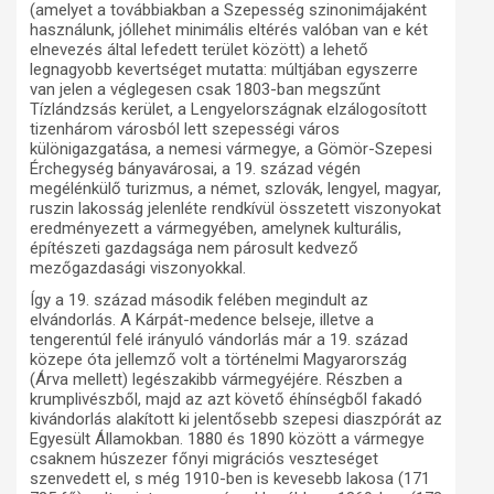
(amelyet a továbbiakban a Szepesség szinonimájaként
használunk, jóllehet minimális eltérés valóban van e két
elnevezés által lefedett terület között) a lehető
legnagyobb kevertséget mutatta: múltjában egyszerre
van jelen a véglegesen csak 1803-ban megszűnt
Tízlándzsás kerület, a Lengyelországnak elzálogosított
tizenhárom városból lett szepességi város
különigazgatása, a nemesi vármegye, a Gömör-Szepesi
Érchegység bányavárosai, a 19. század végén
megélénkülő turizmus, a német, szlovák, lengyel, magyar,
ruszin lakosság jelenléte rendkívül összetett viszonyokat
eredményezett a vármegyében, amelynek kulturális,
építészeti gazdagsága nem párosult kedvező
mezőgazdasági viszonyokkal.
Így a 19. század második felében megindult az
elvándorlás. A Kárpát-medence belseje, illetve a
tengerentúl felé irányuló vándorlás már a 19. század
közepe óta jellemző volt a történelmi Magyarország
(Árva mellett) legészakibb vármegyéjére. Részben a
krumplivészből, majd az azt követő éhínségből fakadó
kivándorlás alakított ki jelentősebb szepesi diaszpórát az
Egyesült Államokban. 1880 és 1890 között a vármegye
csaknem húszezer főnyi migrációs veszteséget
szenvedett el, s még 1910-ben is kevesebb lakosa (171