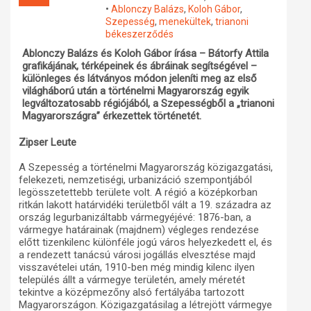
•
Ablonczy Balázs
,
Koloh Gábor
,
Műhelymunkák
Szepesség
,
menekültek
,
trianoni
békeszerződés
Ablonczy Balázs és Koloh Gábor írása – Bátorfy Attila
grafikájának, térképeinek és ábráinak segítségével –
különleges és látványos módon jeleníti meg az első
világháború után a történelmi Magyarország egyik
legváltozatosabb régiójából, a Szepességből a „trianoni
Magyarországra” érkezettek történetét.
Zipser Leute
A Szepesség a történelmi Magyarország közigazgatási,
felekezeti, nemzetiségi, urbanizáció szempontjából
legösszetettebb területe volt. A régió a középkorban
ritkán lakott határvidéki területből vált a 19. századra az
ország legurbanizáltabb vármegyéjévé: 1876-ban, a
vármegye határainak (majdnem) végleges rendezése
előtt tizenkilenc különféle jogú város helyezkedett el, és
a rendezett tanácsú városi jogállás elvesztése majd
visszavételei után, 1910-ben még mindig kilenc ilyen
település állt a vármegye területén, amely méretét
tekintve a középmezőny alsó fertályába tartozott
Magyarországon.
Közigazgatásilag a létrejött vármegye