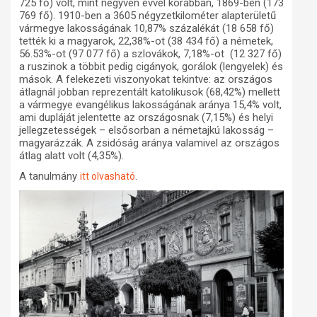
725 fő) volt, mint negyven évvel korábban, 1869-ben (173
769 fő). 1910-ben a 3605 négyzetkilométer alapterületű
vármegye lakosságának 10,87% százalékát (18 658 fő)
tették ki a magyarok, 22,38%-ot (38 434 fő) a németek,
56.53%-ot (97 077 fő) a szlovákok, 7,18%-ot (12 327 fő)
a ruszinok a többit pedig cigányok, gorálok (lengyelek) és
mások. A felekezeti viszonyokat tekintve: az országos
átlagnál jobban reprezentált katolikusok (68,42%) mellett
a vármegye evangélikus lakosságának aránya 15,4% volt,
ami dupláját jelentette az országosnak (7,15%) és helyi
jellegzetességek – elsősorban a németajkú lakosság –
magyarázzák. A zsidóság aránya valamivel az országos
átlag alatt volt (4,35%).
A tanulmány
.
itt olvasható