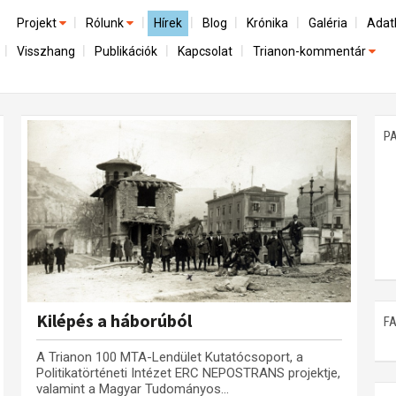
Projekt
Rólunk
Hírek
Blog
Krónika
Galéria
Adat
Visszhang
Publikációk
Kapcsolat
Trianon-kommentár
Előzmények
A kutatócsoport működéséről
Emlék
Dokumentumok
Nemzetközi kontextus: iratok és interpretációk
Munkatársaink
Mene
A trianoni szerződés
Az összeomlás és a magyar társadalom
P
Műhelymunkák
A békerendszer megszilárdulása
Utókor és emlékezet
Kilépés a háborúból
F
A Trianon 100 MTA-Lendület Kutatócsoport, a
Politikatörténeti Intézet ERC NEPOSTRANS projektje,
valamint a Magyar Tudományos...