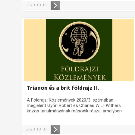
2020. 10. 18.
Trianon és a brit földrajz II.
A Földrajzi Közlemények 2020/3. számában
megjelent Győri Róbert és Charles W. J. Withers
közös tanulmányának második része, amelyben...
2020. 10. 08.