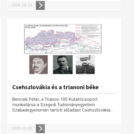
2020. 10. 13.
Csehszlovákia és a trianoni béke
Bencsik Péter, a Trianon 100 Kutatócsoport
munkatársa a Szegedi Tudományegyetem
Szabadegyetemén tartott előadást Csehszlovákia...
2020. 10. 06.