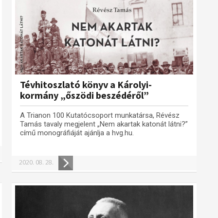
Tévhitoszlató könyv a Károlyi-
kormány „őszödi beszédéről”
A Trianon 100 Kutatócsoport munkatársa, Révész
Tamás tavaly megjelent „Nem akartak katonát látni?”
című monográfiáját ajánlja a hvg.hu.
2020. 08. 28.