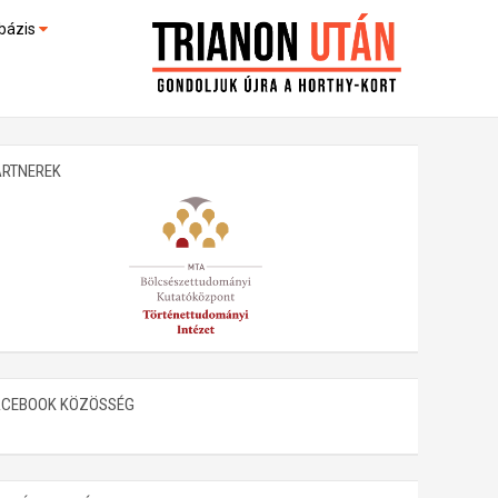
bázis
művek (feltöltés alatt)
kültek
ARTNEREK
ACEBOOK KÖZÖSSÉG