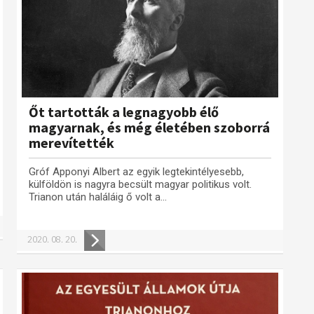
Őt tartották a legnagyobb élő
magyarnak, és még életében szoborrá
merevítették
Gróf Apponyi Albert az egyik legtekintélyesebb,
külföldön is nagyra becsült magyar politikus volt.
Trianon után haláláig ő volt a...
2020. 08. 20.