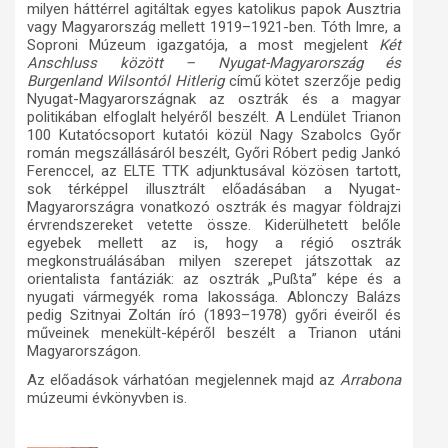
milyen háttérrel agitáltak egyes katolikus papok Ausztria
vagy Magyarország mellett 1919–1921-ben. Tóth Imre, a
Soproni Múzeum igazgatója, a most megjelent
Két
Anschluss között – Nyugat-Magyarország és
Burgenland Wilsontól Hitlerig
című kötet szerzője pedig
Nyugat-Magyarországnak az osztrák és a magyar
politikában elfoglalt helyéről beszélt. A Lendület Trianon
100 Kutatócsoport kutatói közül Nagy Szabolcs Győr
román megszállásáról beszélt, Győri Róbert pedig Jankó
Ferenccel, az ELTE TTK adjunktusával közösen tartott,
sok térképpel illusztrált előadásában a Nyugat-
Magyarországra vonatkozó osztrák és magyar földrajzi
érvrendszereket vetette össze. Kiderülhetett belőle
egyebek mellett az is, hogy a régió osztrák
megkonstruálásában milyen szerepet játszottak az
orientalista fantáziák: az osztrák „Pußta” képe és a
nyugati vármegyék roma lakossága. Ablonczy Balázs
pedig Szitnyai Zoltán író (1893–1978) győri éveiről és
műveinek menekült-képéről beszélt a Trianon utáni
Magyarországon.
Az előadások várhatóan megjelennek majd az
Arrabona
múzeumi évkönyvben is.