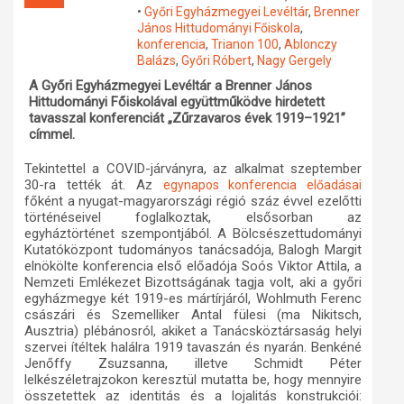
•
Győri Egyházmegyei Levéltár
,
Brenner
Műhelymunkák
János Hittudományi Főiskola
,
konferencia
,
Trianon 100
,
Ablonczy
Balázs
,
Győri Róbert
,
Nagy Gergely
A Győri Egyházmegyei Levéltár a Brenner János
Hittudományi Főiskolával együttműködve hirdetett
tavasszal konferenciát „Zűrzavaros évek 1919–1921”
címmel.
Tekintettel a COVID-járványra, az alkalmat szeptember
30-ra tették át. Az
egynapos konferencia előadásai
főként a nyugat-magyarországi régió száz évvel ezelőtti
történéseivel foglalkoztak, elsősorban az
egyháztörténet szempontjából. A Bölcsészettudományi
Kutatóközpont tudományos tanácsadója, Balogh Margit
elnökölte konferencia első előadója Soós Viktor Attila, a
Nemzeti Emlékezet Bizottságának tagja volt, aki a győri
egyházmegye két 1919-es mártírjáról, Wohlmuth Ferenc
császári és Szemelliker Antal fülesi (ma Nikitsch,
Ausztria) plébánosról, akiket a Tanácsköztársaság helyi
szervei ítéltek halálra 1919 tavaszán és nyarán. Benkéné
Jenőffy Zsuzsanna, illetve Schmidt Péter
lelkészéletrajzokon keresztül mutatta be, hogy mennyire
összetettek az identitás és a lojalitás konstrukciói: