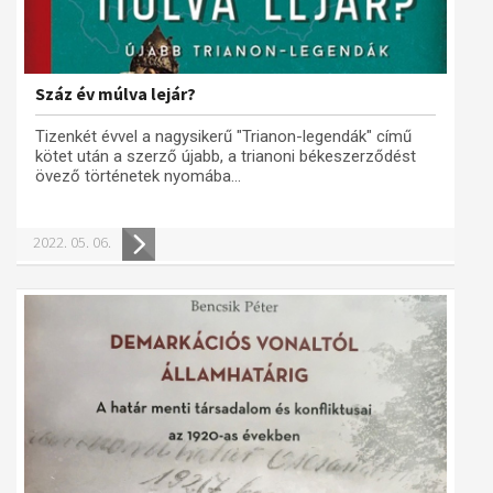
Száz év múlva lejár?
Tizenkét évvel a nagysikerű "Trianon-legendák" című
kötet után a szerző újabb, a trianoni békeszerződést
övező történetek nyomába...
2022. 05. 06.