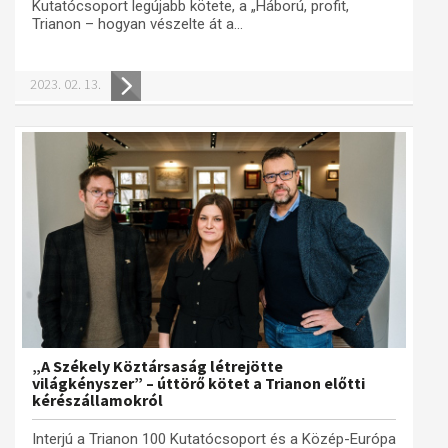
Kutatócsoport legújabb kötete, a „Háború, profit,
Trianon – hogyan vészelte át a...
2023. 02. 13.
„A Székely Köztársaság létrejötte
világkényszer” – úttörő kötet a Trianon előtti
kérészállamokról
Interjú a Trianon 100 Kutatócsoport és a Közép-Európa