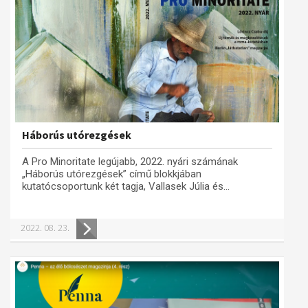
Háborús utórezgések
A Pro Minoritate legújabb, 2022. nyári számának
„Háborús utórezgések” című blokkjában
kutatócsoportunk két tagja, Vallasek Júlia és...
2022. 08. 23.