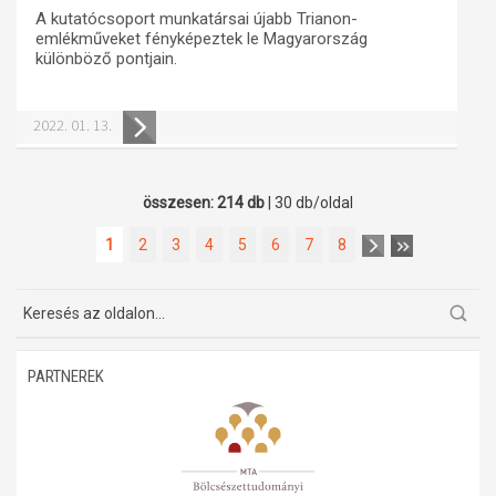
A kutatócsoport munkatársai újabb Trianon-
emlékműveket fényképeztek le Magyarország
különböző pontjain.
2022. 01. 13.
összesen: 214 db
| 30 db/oldal
1
2
3
4
5
6
7
8
PARTNEREK