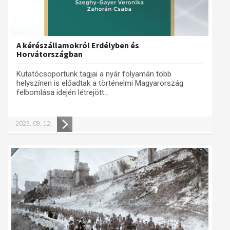
A kérészállamokról Erdélyben és
Horvátországban
Kutatócsoportunk tagjai a nyár folyamán több
helyszínen is előadtak a történelmi Magyarország
felbomlása idején létrejött...
2023. 09. 12.