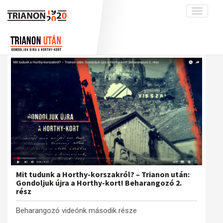
Toggle
navigati
Projekt
Rólunk
Előzmények
Hírek
A kutatócsoport működéséről
Nemzetközi kontextus: iratok és
interpretációk
Blog
Munkatársaink
Az összeomlás és a magyar társadalom
Krónika
A békerendszer megszilárdulása
Galéria
Utókor és emlékezet
Adatbázis
Visszhang
Emlékművek (feltöltés alatt)
Publikációk
Menekültek
Kapcsolat
Mit tudunk a Horthy-korszakról? – Trianon után:
Gondoljuk újra a Horthy-kort! Beharangozó 2.
Trianon-kommentár
rész
Dokumentumok
Beharangozó videónk második része
A trianoni szerződés