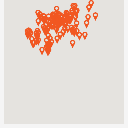
Műhelymunkák