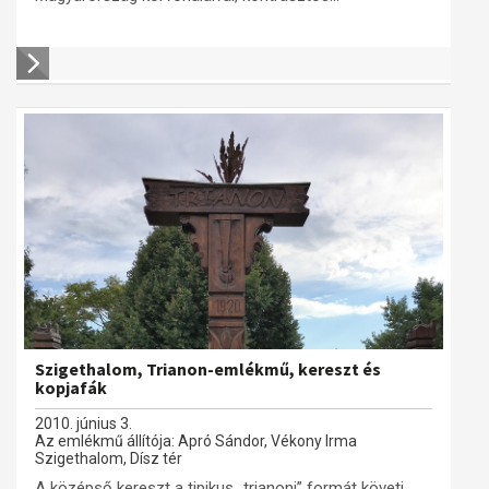
Szigethalom, Trianon-emlékmű, kereszt és
kopjafák
2010. június 3.
Az emlékmű állítója: Apró Sándor, Vékony Irma
Szigethalom, Dísz tér
A középső kereszt a tipikus „trianoni” formát követi,