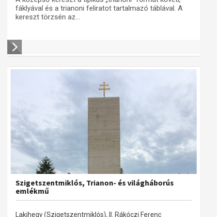
fáklyával és a trianoni feliratot tartalmazó táblával. A
kereszt törzsén az...
Szigetszentmiklós, Trianon- és világháborús
emlékmű
Lakihegy (Szigetszentmiklós), II. Rákóczi Ferenc