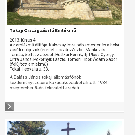
Tokaji Országzászló Emlékmű
2013. június 4.
Az emlékmű állítója: Kalocsay Imre pályamester és a helyi
vasúti dolgozók (eredeti országzászló), Mankovits
Tamás, Soltész József, Huttkai Henrik, ifj. Plösz György,
Cifra János, Pokornyik László, Tomori Tibor, Ádám Gábor
(felújított emlékmű)
Tokaj, Hegyalja u. 33.
A Balázs János tokaji állomásfőnök
kezdeményezésére közadakozásból állított, 1934.
szeptember 8-án felavatott eredeti...