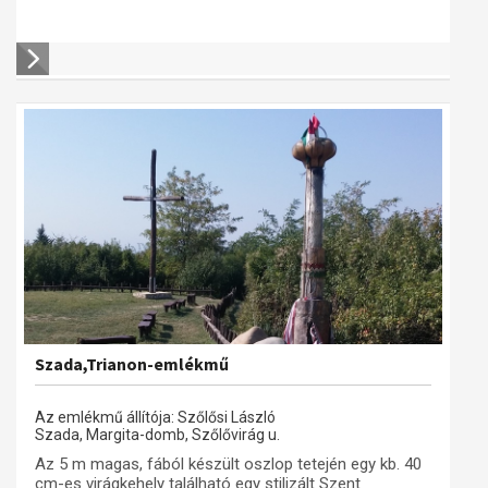
Szada,Trianon-emlékmű
Az emlékmű állítója: Szőlősi László
Szada, Margita-domb, Szőlővirág u.
Az 5 m magas, fából készült oszlop tetején egy kb. 40
cm-es virágkehely található egy stilizált Szent