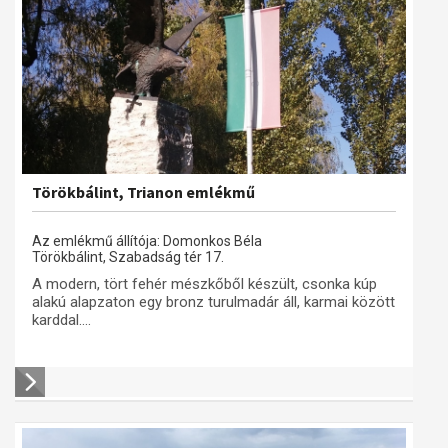
Törökbálint, Trianon emlékmű
Az emlékmű állítója: Domonkos Béla
Törökbálint, Szabadság tér 17.
A modern, tört fehér mészkőből készült, csonka kúp
alakú alapzaton egy bronz turulmadár áll, karmai között
karddal....