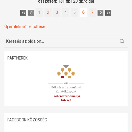
összesen: 131 db
| 20 db/oldal
1
2
3
4
5
6
7
Új emlékmű feltöltése
PARTNEREK
FACEBOOK KÖZÖSSÉG