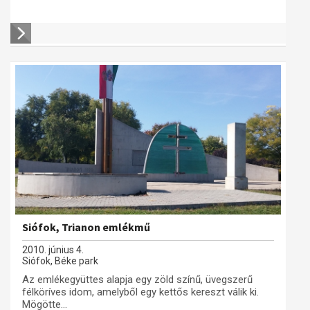
Siófok, Trianon emlékmű
2010. június 4.
Siófok, Béke park
Az emlékegyüttes alapja egy zöld színű, üvegszerű
félköríves idom, amelyből egy kettős kereszt válik ki.
Mögötte...