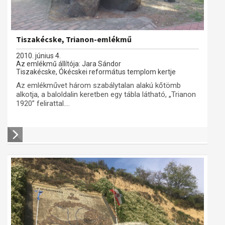
Tiszakécske, Trianon-emlékmű
2010. június 4.
Az emlékmű állítója: Jara Sándor
Tiszakécske, Ókécskei református templom kertje
Az emlékművet három szabálytalan alakú kőtömb
alkotja, a baloldalin keretben egy tábla látható, „Trianon
1920” felirattal....