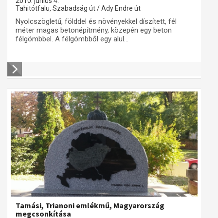
2010. június 4.
Tahitótfalu, Szabadság út / Ady Endre út
Nyolcszögletű, földdel és növényekkel díszített, fél
méter magas betonépítmény, közepén egy beton
félgömbbel. A félgömbből egy alul...
Tamási, Trianoni emlékmű, Magyarország
megcsonkítása