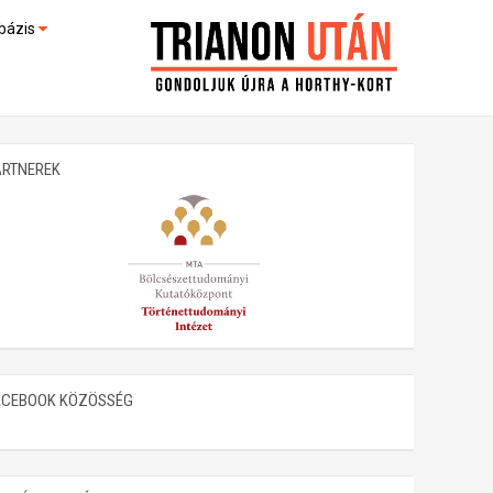
bázis
művek (feltöltés alatt)
kültek
ARTNEREK
ACEBOOK KÖZÖSSÉG