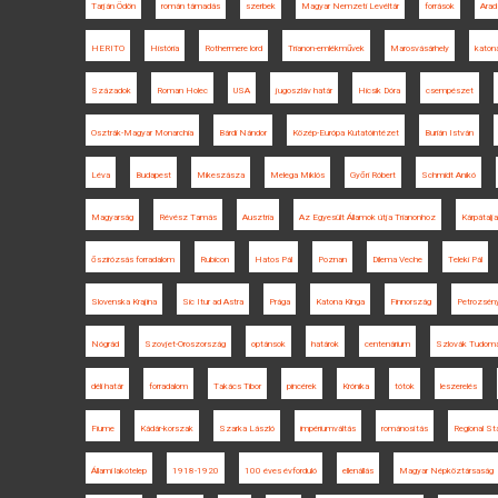
Tarján Ödön
román támadás
szerbek
Magyar Nemzeti Levéltár
források
Arad
HERITO
História
Rothermere lord
Trianon-emlékművek
Marosvásárhely
katona
Századok
Roman Holec
USA
jugoszláv határ
Hicsik Dóra
csempészet
Osztrák-Magyar Monarchia
Bárdi Nándor
Közép-Európa Kutatóintézet
Burián István
Léva
Budapest
Mikeszásza
Melega Miklós
Győri Róbert
Schmidt Anikó
Magyarság
Révész Tamás
Ausztria
Az Egyesült Államok útja Trianonhoz
Kárpátalja
őszirózsás forradalom
Rubicon
Hatos Pál
Poznan
Dilema Veche
Teleki Pál
Slovenska Krajina
Sic Itur ad Astra
Prága
Katona Kinga
Finnország
Petrozsén
Nógrád
Szovjet-Oroszország
optánsok
határok
centenárium
Szlovák Tudom
déli határ
forradalom
Takács Tibor
pincérek
Krónika
tótok
leszerelés
Fiume
Kádár-korszak
Szarka László
impériumváltás
románosítás
Regional Sta
Állami lakótelep
1918-1920
100 éves évforduló
ellenállás
Magyar Népköztársaság