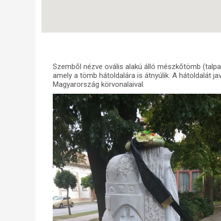
Szemből nézve ovális alakú álló mészkőtömb (talpaza
amely a tömb hátoldalára is átnyúlik. A hátoldalát ja
Magyarország körvonalaival.