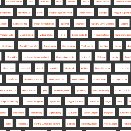
Ottokar Czernin
Déva
ratifikálás
Duna
Felvidék
Bártfa
Steve Jobbitt
békeelőkészít
i ellenőrzés
államfordulat
Lenin
magyar-jugoszláv határ
Erdélyi Krónika
Szeged
magyar külpolitik
Japán
Németország
breszt-litovszki béke
azonnali
emigráció
Szeghy-Gayer Veronika
Bulgária
Vallasek Júlia
Jászi Oszkár
Válasz Online
1919
Benda Gyula-díj
Népszövetség
Szűts István Ge
helytörténet
Zempléni-hegység
Bácsország
Olaszország
Tost László
áruhiány
Kassa
dip
Muravidék
csehszlovák-magyar határ
Kovács Ágnes Lilla
emlékmű
Múlt-kor
Inquiry
Tusv
Máramaros
archívnet
antant
Kun Béla
Napilapok
kiállítás
Nagy-Románia
Lóczy Lajos
y
Felsőszék
gazdaságtörténet
román parlament
Bódy Zsombor
Európa Rádió
koncepciós per
ányos Akadémia
népszavazás
Ipoly
Trianon-legendák
gazdaság
Vörös Hadsereg
Czáboczky Sza
Népköztársaság
Ludovika Magazin
Rigó Máté
Magyar Narancs
évforduló
Regio
terror
N
tistics
conference
csendőrség
Lajtabánság
IV. Károly
Bödők Gergely
integráció
turanizmu
Index
Felsőrépa
Central European Horizons
Szibéria
béketárgyalások
Vörös László
Kolozs