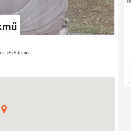
E
ékmű
 u. közötti park