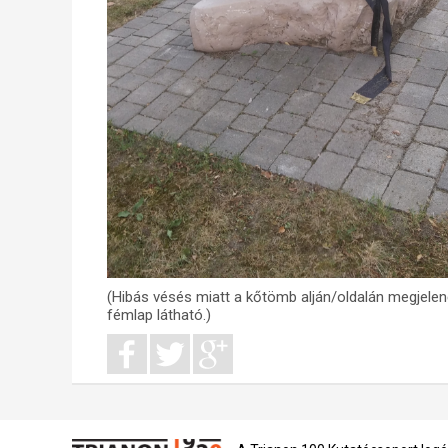
(Hibás vésés miatt a kőtömb alján/oldalán megjelenő
fémlap látható.)