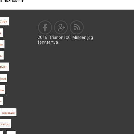
elhasználása.
ltek
4.
2016. Trianon100, Minden jog
fenntartva
ely
ja
áború
d-levél
yság
ew
spanyolnátha
mtörténet