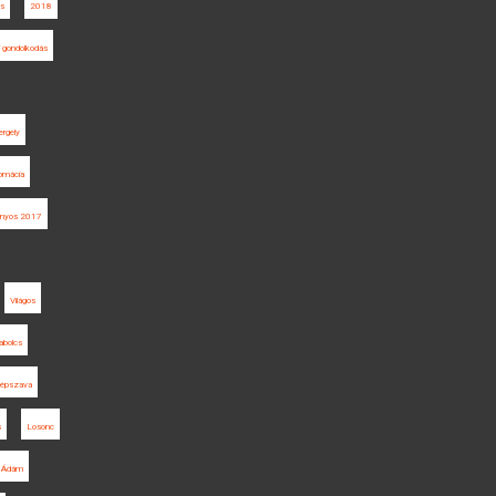
és
2018
ai gondolkodás
rgely
lomácia
ányos 2017
Világos
bolcs
épszava
s
Losonc
i Ádám