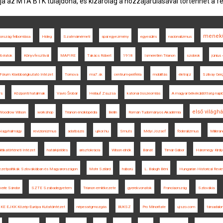
ja az MTA BTK tulajdona, és kizárólag a hozzájárulásával történhet a f
menekü
rország felbomlása
Hideg
Szatmárnémeti
spai egyezmény
egyesülés
nacionalizmus
b iratok
Könyvfesztivál
MAPIRE
Takács Róbert
1918
Ismeretlen Trianon
szobrok
június 
Fórum Kisebbségkutató Intézet
Tornova
ma7.sk
centrum-periféria
mobilitás
életrajz
Szilvay Gerg
rs
Központi hatalmak
Vavro Šrobár
Heilauf Zsuzsa
katonai összeomlás
A magyar békeküldöttség napló
első világh
Woodrow Wilson
workshop
Trianon enciklopédia
Berlin
Román Tudományos Akadémia
Nagyhalmágy
revizionizmus
adatbázis
ujkor.hu
Smuts
Mélyi József
föderalizmus
Milleran
litikatörténeti Intézet
határkijelölés
arisztokrácia
Wilson elnök
Bánát
Timár Gábor
Háromegy Királ
ezetpolitikák Szlovákiában és Magyarországon
Mohr Szilárd
háború
L. Balogh Béni
Hungarian Historical Revi
erle Sándor
SZTE Szabadegyetem
Trianon emlékezete
gyerekvonatok
Franciaország
Szlovákia
KE EJKK Közép-Európa Kutatóintézet
népességmozgás
BUKSZ
Pro Minoritate
ujszo.com
társadalo