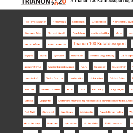
A Trianon 100 Kutatócsoport logó
Filep Tamás Gusztáv
Nyíregyháza
kisebbségek
Bukaresti béke
A történelmi Magya
Krizmanics Réka
Nemzeti Kincstár
Papp István
emlékezetpolitika
Maros
szer
Trianon 100 Kutatócsoport
Ion. I.C. Brătianu
1918. október 28.
segélyek
kézirat
Egry Gábor
Háromszék
Történeti Magyarország
Call for pape
antiszemitizmus
Amerikai Egyesült Államok
hvg.hu
Szászcsór
Gyulafehérvár
Hornyák Árpád
Charles Seymour
Lendva-vidék
etnikai térkép
Pálvölgyi Balázs
Balla Tibor
Történelmi Szemle
Brünn
1939
Papp Károly
Nagy Gergely
Po
Somorja
Vix-jegyzék
A történelmi Magyarország felbomlása és a trianoni békeszerződés. Emlék
Fest Aladár
Clio Intézet
Kunt Gergely
középiskolák
Rapaich Richárd naplója
Wek
december elseje
Burgenland
legionáriusok
Horthy Miklós
1918. december 1.
N