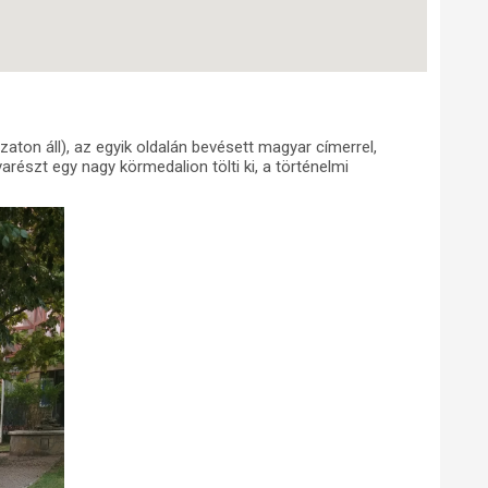
ton áll), az egyik oldalán bevésett magyar címerrel,
varészt egy nagy körmedalion tölti ki, a történelmi