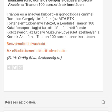
Munkatársunk, Romsics Gergely előadása a Korunk
Akadémia Trianon 100 sorozatának keretében.
Műhelymunkák
Trianon és a magyar külpolitikai gondolkodás címmel
Romsics Gergely történész (az MTA BTK
Történelemtudományi Intézet, a Lendület Trianon 100
Kutatócsoport tagja) tartott előadást hétfő este
Kolozsváron, az Erdélyi Múzeum-Egyesület székhelyén a
Korunk Akadémia Trianon 100 sorozatának keretében.
Beszámoló itt olvasható.
Az előadás ismertetése itt olvasható.
(Fotó: Ördög Béla, Szabadság.ro)