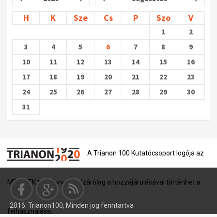
H
K
Sze
Cs
P
Szo
V
1
2
3
4
5
6
7
8
9
10
11
12
13
14
15
16
17
18
19
20
21
22
23
24
25
26
27
28
29
30
31
A Trianon 100 Kutatócsoport logója az
MTA BTK tulajdona, és kizárólag a hozzájárulásával történhet a
2016. Trianon100, Minden jog fenntartva
felhasználása.